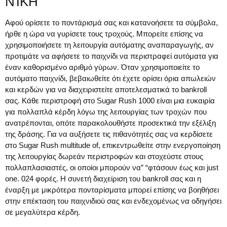
ΝΊΚΗ
Αφού ορίσετε το ποντάρισμά σας και κατανοήσετε τα σύμβολα,
ήρθε η ώρα να γυρίσετε τους τροχούς. Μπορείτε επίσης να
χρησιμοποιήσετε τη λειτουργία αυτόματης αναπαραγωγής, αν
προτιμάτε να αφήσετε το παιχνίδι να περιστραφεί αυτόματα για
έναν καθορισμένο αριθμό γύρων. Όταν χρησιμοποιείτε το
αυτόματο παιχνίδι, βεβαιωθείτε ότι έχετε ορίσει όρια απωλειών
και κερδών για να διαχειριστείτε αποτελεσματικά το bankroll
σας. Κάθε περιστροφή στο Sugar Rush 1000 είναι μια ευκαιρία
για πολλαπλά κέρδη λόγω της λειτουργίας των τροχών που
ανατρέπονται, οπότε παρακολουθήστε προσεκτικά την εξέλιξη
της δράσης. Για να αυξήσετε τις πιθανότητές σας να κερδίσετε
στο Sugar Rush multitude of, επικεντρωθείτε στην ενεργοποίηση
της λειτουργίας δωρεάν περιστροφών και στοχεύστε στους
πολλαπλασιαστές, οι οποίοι μπορούν να” “φτάσουν έως και just
one. 024 φορές. Η συνετή διαχείριση του bankroll σας και η
έναρξη με μικρότερα πονταρίσματα μπορεί επίσης να βοηθήσει
στην επέκταση του παιχνιδιού σας και ενδεχομένως να οδηγήσει
σε μεγαλύτερα κέρδη.