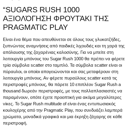
“SUGARS RUSH 1000
ΑΞΙΟΛΌΓΗΣΗ ΦΡΟΥΤΆΚΙ ΤΗΣ
PRAGMATIC PLAY
Είναι ένα θέμα που απευθύνεται σε όλους τους γλυκατζήδες,
ξυπνώντας αναμνήσεις από παιδικές λιχουδιές και τη χαρά της
απόλαυσης της ζαχαρένιας καλοσύνης. Για να μπείτε στη
λειτουργία μπόνους του Sugar Rush 1000 θα πρέπει να φέρετε
τρία σύμβολα scatter στο ταμπλό. Τα σύμβολα scatter είναι οι
πύραυλοι, οι οποίοι απογειώνονται και σας μεταφέρουν στη
λειτουργία μπόνους. Αν φέρετε πυραύλους scatter κατά τις
περιστροφές μπόνους, θα πάρετε 10 επιπλέον Sugar Rush a
thousand δωρεάν περιστροφές, με τους πολλαπλασιαστές να
παραμένουν, οπότε έχετε προοπτική για ακόμα μεγαλύτερες
νίκες. Το Sugar Rush multitude of είναι ένας εντυπωσιακός
κουλοχέρης από την Pragmatic Play, που συνδυάζει λαμπερά
χρώματα, μοναδικά γραφικά και μια έκρηξη ζάχαρης σε κάθε
περιστροφή.