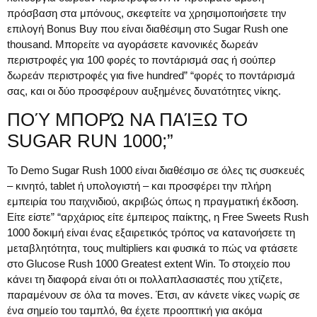
πρόσβαση στα μπόνους, σκεφτείτε να χρησιμοποιήσετε την
επιλογή Bonus Buy που είναι διαθέσιμη στο Sugar Rush one
thousand. Μπορείτε να αγοράσετε κανονικές δωρεάν
περιστροφές για 100 φορές το ποντάρισμά σας ή σούπερ
δωρεάν περιστροφές για five hundred” “φορές το ποντάρισμά
σας, και οι δύο προσφέρουν αυξημένες δυνατότητες νίκης.
ΠΟΎ ΜΠΟΡΏ ΝΑ ΠΑΊΞΩ ΤΟ
SUGAR RUN 1000;”
Το Demo Sugar Rush 1000 είναι διαθέσιμο σε όλες τις συσκευές
– κινητό, tablet ή υπολογιστή – και προσφέρει την πλήρη
εμπειρία του παιχνιδιού, ακριβώς όπως η πραγματική έκδοση.
Είτε είστε” “αρχάριος είτε έμπειρος παίκτης, η Free Sweets Rush
1000 δοκιμή είναι ένας εξαιρετικός τρόπος να κατανοήσετε τη
μεταβλητότητα, τους multipliers και φυσικά το πώς να φτάσετε
στο Glucose Rush 1000 Greatest extent Win. Το στοιχείο που
κάνει τη διαφορά είναι ότι οι πολλαπλασιαστές που χτίζετε,
παραμένουν σε όλα τα moves. Έτσι, αν κάνετε νίκες νωρίς σε
ένα σημείο του ταμπλό, θα έχετε προοπτική για ακόμα