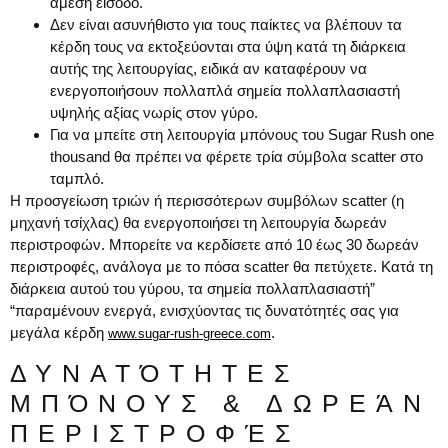
άμεση είσοδο.
Δεν είναι ασυνήθιστο για τους παίκτες να βλέπουν τα
κέρδη τους να εκτοξεύονται στα ύψη κατά τη διάρκεια
αυτής της λειτουργίας, ειδικά αν καταφέρουν να
ενεργοποιήσουν πολλαπλά σημεία πολλαπλασιαστή
υψηλής αξίας νωρίς στον γύρο.
Για να μπείτε στη λειτουργία μπόνους του Sugar Rush one
thousand θα πρέπει να φέρετε τρία σύμβολα scatter στο
ταμπλό.
Η προσγείωση τριών ή περισσότερων συμβόλων scatter (η
μηχανή τσίχλας) θα ενεργοποιήσει τη λειτουργία δωρεάν
περιστροφών. Μπορείτε να κερδίσετε από 10 έως 30 δωρεάν
περιστροφές, ανάλογα με το πόσα scatter θα πετύχετε. Κατά τη
διάρκεια αυτού του γύρου, τα σημεία πολλαπλασιαστή”
“παραμένουν ενεργά, ενισχύοντας τις δυνατότητές σας για
μεγάλα κέρδη
.
www.sugar-rush-greece.com
ΔΥΝΑΤΌΤΗΤΕΣ
ΜΠΌΝΟΥΣ & ΔΩΡΕΆΝ
ΠΕΡΙΣΤΡΟΦΈΣ