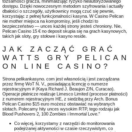
tożsamości gracza, minimalizując ryzyko nieautoryzowanego
dostępu. Dzięki nowoczesnym metodom szyfrowania i actually
dbałości o szczegóły, użytkownicy mogą czuć się pewnie,
korzystając z pełnej funkcjonalności kasyna. W Casino Pelican
nie mother miejsca na kompromisy, jeśli chodzi to
bezpieczeństwo — unces każdej strony jesteś chroniony. Nie,
Pelican Casino 15 € no deposit skupia się na grach kasynowych,
takich jak sloty, gry stołowe i kasyno reside.
JAK ZACZĄĆ GRAĆ
WATTS GRY PELICAN
ON LINE CASINO?
Strona pelikankasyno. com jest własnością i jest zarządzana
przez firmę WoT N. V., posiadającą licencję o numerze
rejestracyjnym # (Kaya Richard J. Beaujon Z/N, Curacao).
Operacje płatnicze realizuje Limesco Limited (procesor płatności)
z numerem rejestracyjnym HE, z siedzibą przy Arch. Bonus
Pelican Casino $15 euro możesz obstawiać na wybranych
slotach. Polecamy hity unces wysokim RTP, tego rodzaju jak
Blood Pushovers 2, 100 Zombies i Immortal Love.”
Co więcej, korzystamy z narzędzi do monitorowania
podejrzanej aktywności w czasie rzeczywistym, co