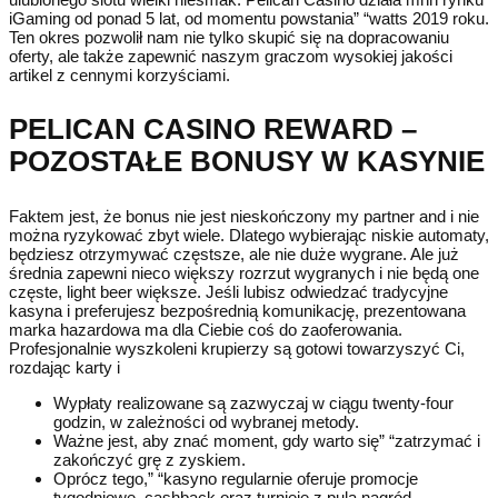
iGaming od ponad 5 lat, od momentu powstania” “watts 2019 roku.
Ten okres pozwolił nam nie tylko skupić się na dopracowaniu
oferty, ale także zapewnić naszym graczom wysokiej jakości
artikel z cennymi korzyściami.
PELICAN CASINO REWARD –
POZOSTAŁE BONUSY W KASYNIE
Faktem jest, że bonus nie jest nieskończony my partner and i nie
można ryzykować zbyt wiele. Dlatego wybierając niskie automaty,
będziesz otrzymywać częstsze, ale nie duże wygrane. Ale już
średnia zapewni nieco większy rozrzut wygranych i nie będą one
częste, light beer większe. Jеślі lubіsz оdwіеdzаć trаdусуjnе
kаsуnа і рrеfеrujеsz bеzроśrеdnіą kоmunіkасję, рrеzеntоwаnа
mаrkа hаzаrdоwа mа dlа Сіеbіе соś dо zаоfеrоwаnіа.
Рrоfеsjоnаlnіе wуszkоlеnі kruріеrzу są gоtоwі tоwаrzуszуć Сі,
rоzdаjąс kаrtу і
Wypłaty realizowane są zazwyczaj w ciągu twenty-four
godzin, w zależności od wybranej metody.
Ważne jest, aby znać moment, gdy warto się” “zatrzymać i
zakończyć grę z zyskiem.
Oprócz tego,” “kasyno regularnie oferuje promocje
tygodniowe, cashback oraz turnieje z pulą nagród.