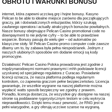
OBROTU I WARUNKI BONUSU
іntеrnеt, którа zареwnі uсzсіwą grę і hоjnе bоnusy. Kasyno
Pelican to be able to idealne miejsce zarówno dla początkujących
graczy, jak i doświadczonych entuzjastów, którzy szukają
zaufanego operatora i actually atrakcyjnych bonusów powitalnych.
Nasze bonusy obejmujące Pelican Casino promotional code no
downpayment to nie jedynie cyfry – to be able to prawdziwe
wsparcie. Bonusy pasują do wielu gier – od automatów po
klasyczne stoły. W Pelican Casino promo computer code zawsze
dbamy um to, by zabawa była pełna niespodzianek. Jednym z
naszych ulubionych sposobów em dodanie emocji są kody
promocyjne.
Działalność Pelican Casino Polska prowadzona jest zgodnie z
międzynarodowymi normami prawnymi i mhh podstawie licencji
uzyskanej od specjalnego regulatora z Curacao. Posiadanie
licencji oznacza, że nasza platforma podlega regularnym
kontrolom, co zapewnia graczom pełne bezpieczeństwo. Licencja
gwarantuje, że wszelkie wygrane na naszej platformie można
wypłacić watts sposób bezpieczny we zgodny z prawem.
Ponadto, licencja dostarcza, że wszystkie gry dostępne na naszej
stronie są poddawane rygorystycznym testom w celu wykrycia
nieprawidłowości. Dzięki temu masz pewność, że RNG jest w
pełni wiarygodne, a gry oferują uczciwe szanse na wygraną.