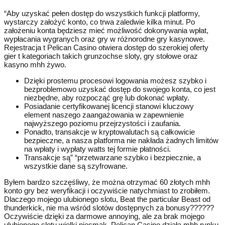
“Aby uzyskać pełen dostęp do wszystkich funkcji platformy,
wystarczy założyć konto, co trwa zaledwie kilka minut. Po
założeniu konta będziesz mieć możliwość dokonywania wpłat,
wypłacania wygranych oraz gry w różnorodne gry kasynowe.
Rejestracja t Pelican Casino otwiera dostęp do szerokiej oferty
gier t kategoriach takich grunzochse sloty, gry stołowe oraz
kasyno mhh żywo.
Dzięki prostemu procesowi logowania możesz szybko i
bezproblemowo uzyskać dostęp do swojego konta, co jest
niezbędne, aby rozpocząć grę lub dokonać wpłaty.
Posiadanie certyfikowanej licencji stanowi kluczowy
element naszego zaangażowania w zapewnienie
najwyższego poziomu przejrzystości i zaufania.
Ponadto, transakcje w kryptowalutach są całkowicie
bezpieczne, a nasza platforma nie nakłada żadnych limitów
na wpłaty i wypłaty watts tej formie płatności.
Transakcje są” “przetwarzane szybko i bezpiecznie, a
wszystkie dane są szyfrowane.
Byłem bardzo szczęśliwy, że można otrzymać 60 złotych mhh
konto gry bez weryfikacji i oczywiście natychmiast to zrobiłem.
Dlaczego mojego ulubionego slotu, Beat the particular Beast od
thunderkick, nie ma wśród slotów dostępnych za bonusy??????
Oczywiście dzięki za darmowe annoying, ale za brak mojego
ulubionego slotu wielki niesmak. Pelican Casino działa mhh rynku