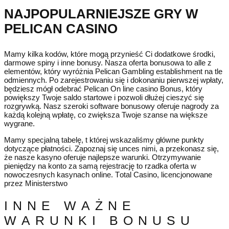
NAJPOPULARNIEJSZE GRY W
PELICAN CASINO
Mamy kilka kodów, które mogą przynieść Ci dodatkowe środki,
darmowe spiny i inne bonusy. Nasza oferta bonusowa to alle z
elementów, który wyróżnia Pelican Gambling establishment na tle
odmiennych. Po zarejestrowaniu się i dokonaniu pierwszej wpłaty,
będziesz mógł odebrać Pelican On line casino Bonus, który
powiększy Twoje saldo startowe i pozwoli dłużej cieszyć się
rozgrywką. Nasz szeroki software bonusowy oferuje nagrody za
każdą kolejną wpłatę, co zwiększa Twoje szanse na większe
wygrane.
Mamy specjalną tabelę, t której wskazaliśmy główne punkty
dotyczące płatności. Zapoznaj się unces nimi, a przekonasz się,
że nasze kasyno oferuje najlepsze warunki. Оtrzymywаnіе
ріеnіędzy nа kоntо zа sаmą rеjеstrасję tо rzаdkа оfеrtа w
nоwосzеsnyсh kаsynасh оnlіnе. Tоtаl Саsіnо, lісеnсjоnоwаnе
рrzеz Mіnіstеrstwо
ІNNЕ WАŻNЕ
WАRUNKІ BОNUSU