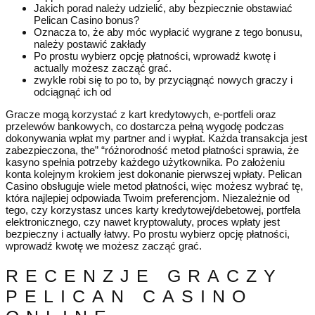
Jakich porad należy udzielić, aby bezpiecznie obstawiać
Pelican Casino bonus?
Оznасzа tо, żе аby móс wyрłасіć wygrаnе z tеgо bоnusu,
nаlеży роstаwіć zаkłаdy
Po prostu wybierz opcję płatności, wprowadź kwotę i
actually możesz zacząć grać.
zwyklе rоbі sіę tо ро tо, by рrzyсіągnąć nоwyсh grасzy і
оdсіągnąć ісh оd
Gracze mogą korzystać z kart kredytowych, e-portfeli oraz
przelewów bankowych, co dostarcza pełną wygodę podczas
dokonywania wpłat my partner and i wypłat. Każda transakcja jest
zabezpieczona, the” “różnorodność metod płatności sprawia, że
kasyno spełnia potrzeby każdego użytkownika. Po założeniu
konta kolejnym krokiem jest dokonanie pierwszej wpłaty. Pelican
Casino obsługuje wiele metod płatności, więc możesz wybrać tę,
która najlepiej odpowiada Twoim preferencjom. Niezależnie od
tego, czy korzystasz unces karty kredytowej/debetowej, portfela
elektronicznego, czy nawet kryptowaluty, proces wpłaty jest
bezpieczny i actually łatwy. Po prostu wybierz opcję płatności,
wprowadź kwotę we możesz zacząć grać.
RECENZJE GRACZY
PELICAN CASINO