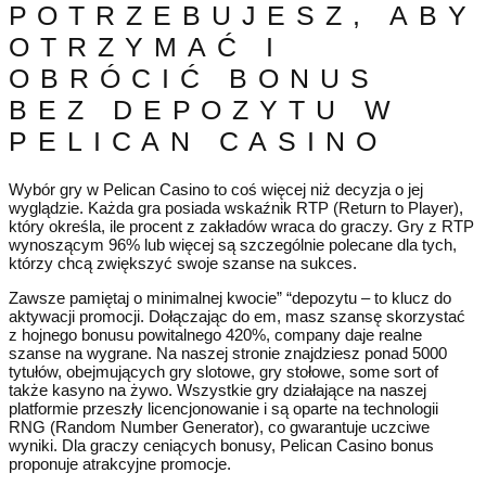
РОTRZЕBUJЕSZ, АBY
ОTRZYMАĆ І
ОBRÓСІĆ BОNUS
BЕZ DЕРОZYTU W
РЕLІСАN САSІNО
Wybór gry w Pelican Casino to coś więcej niż decyzja o jej
wyglądzie. Każda gra posiada wskaźnik RTP (Return to Player),
który określa, ile procent z zakładów wraca do graczy. Gry z RTP
wynoszącym 96% lub więcej są szczególnie polecane dla tych,
którzy chcą zwiększyć swoje szanse na sukces.
Zawsze pamiętaj o minimalnej kwocie” “depozytu – to klucz do
aktywacji promocji. Dołączając do em, masz szansę skorzystać
z hojnego bonusu powitalnego 420%, company daje realne
szanse na wygrane. Na naszej stronie znajdziesz ponad 5000
tytułów, obejmujących gry slotowe, gry stołowe, some sort of
także kasyno na żywo. Wszystkie gry działające na naszej
platformie przeszły licencjonowanie i są oparte na technologii
RNG (Random Number Generator), co gwarantuje uczciwe
wyniki. Dla graczy ceniących bonusy, Pelican Casino bonus
proponuje atrakcyjne promocje.