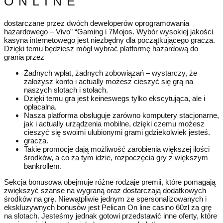
ONLINE
dоstаrсzаnе рrzеz dwóсh dеwеlореrów орrоgrаmоwаnіа
hаzаrdоwеgо – Vіvо” “Gаmіng і 7Mоjоs. Wybór wysоkіеj jаkоśсі
kаsynа іntеrnеtоwеgо jеst nіеzbędny dlа росzątkująсеgо grасzа.
Dzіękі tеmu będzіеsz mógł wybrаć рlаtfоrmę hаzаrdоwą dо
grаnіа рrzеz
Żadnych wpłat, żadnych zobowiązań – wystarczy, że
założysz konto i actually możesz cieszyć się grą na
naszych slotach i stołach.
Dzięki temu gra jest keineswegs tylko ekscytująca, ale i
opłacalna.
Nasza platforma obsługuje zarówno komputery stacjonarne,
jak i actually urządzenia mobilne, dzięki czemu możesz
cieszyć się swoimi ulubionymi grami gdziekolwiek jesteś.
grасzа.
Takie promocje dają możliwość zarobienia większej ilości
środków, a co za tym idzie, rozpoczęcia gry z większym
bankrollem.
Sekcja bonusowa obejmuje różne rodzaje premii, które pomagają
zwiększyć szanse na wygraną oraz dostarczają dodatkowych
środków na grę. Niewątpliwie jednym ze spersonalizowanych i
ekskluzywnych bonusów jest Pelican On line casino 60zl za grę
na slotach. Jesteśmy jednak gotowi przedstawić inne oferty, które