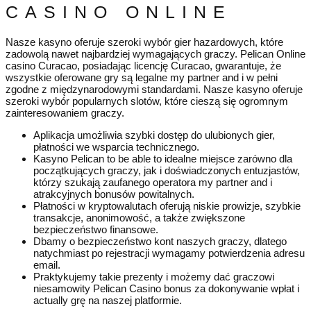
CASINO ONLINE
Nasze kasyno oferuje szeroki wybór gier hazardowych, które
zadowolą nawet najbardziej wymagających graczy. Pelican Online
casino Curacao, posiadając licencję Curacao, gwarantuje, że
wszystkie oferowane gry są legalne my partner and i w pełni
zgodne z międzynarodowymi standardami. Nasze kasyno oferuje
szeroki wybór popularnych slotów, które cieszą się ogromnym
zainteresowaniem graczy.
Aplikacja umożliwia szybki dostęp do ulubionych gier,
płatności we wsparcia technicznego.
Kasyno Pelican to be able to idealne miejsce zarówno dla
początkujących graczy, jak i doświadczonych entuzjastów,
którzy szukają zaufanego operatora my partner and i
atrakcyjnych bonusów powitalnych.
Płatności w kryptowalutach oferują niskie prowizje, szybkie
transakcje, anonimowość, a także zwiększone
bezpieczeństwo finansowe.
Dbamy o bezpieczeństwo kont naszych graczy, dlatego
natychmiast po rejestracji wymagamy potwierdzenia adresu
email.
Praktykujemy takie prezenty i możemy dać graczowi
niesamowity Pelican Casino bonus za dokonywanie wpłat i
actually grę na naszej platformie.