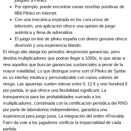
juegues a Plinko.
Por ejemplo, puede encontrar varias reseñas positivas de
8Bit Plinko en Internet.
Con una mecánica inspirada en los concursos de
televisión, una aplicación ofrece una opinion de juego
auténtica y llena de adrenalina.
El juego on-line de plinko españa con dinero genuine ofrece
diversión y una experiencia blando.
El riesgo alto alarga los periodos desprovisto ganancias, pero
destina multiplicadores que podran llegar a 1000x, lo que atrae a
new aquellos que buscan ganancias sustanciales a pesar de la
mayor volatilidad. Lo que distingue some sort of Plinko de Spribe
es su interfaz intuitiva y personalizable con varios valores de
riesgo. Las apuestas suelen relevar entre 0, 12 € y one hundred €
por partida, lo que ofrece una flexibilidad significant. La
transparencia para las probabilidades sumado a los
multiplicadores, combinada con la certificación periódica del RNG
por parte de laboratorios independientes, garantiza una
experiencia para juego justa. La integración del orden «Provably
Fair» da voie a los jugadores verificar la imparcialidad de cada
partida.