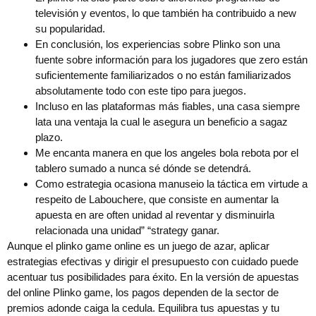
televisión y eventos, lo que también ha contribuido a new
su popularidad.
En conclusión, los experiencias sobre Plinko son una
fuente sobre información para los jugadores que zero están
suficientemente familiarizados o no están familiarizados
absolutamente todo con este tipo para juegos.
Incluso en las plataformas más fiables, una casa siempre
lata una ventaja la cual le asegura un beneficio a sagaz
plazo.
Me encanta manera en que los angeles bola rebota por el
tablero sumado a nunca sé dónde se detendrá.
Como estrategia ocasiona manuseio la táctica em virtude a
respeito de Labouchere, que consiste en aumentar la
apuesta en are often unidad al reventar y disminuirla
relacionada una unidad” “strategy ganar.
Aunque el plinko game online es un juego de azar, aplicar
estrategias efectivas y dirigir el presupuesto con cuidado puede
acentuar tus posibilidades para éxito. En la versión de apuestas
del online Plinko game, los pagos dependen de la sector de
premios adonde caiga la cedula. Equilibra tus apuestas y tu