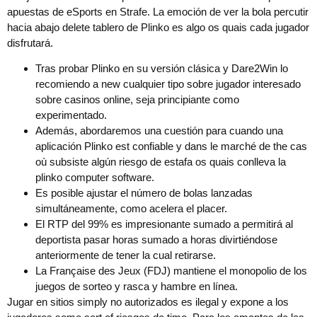
apuestas de eSports en Strafe. La emoción de ver la bola percutir
hacia abajo delete tablero de Plinko es algo os quais cada jugador
disfrutará.
Tras probar Plinko en su versión clásica y Dare2Win lo
recomiendo a new cualquier tipo sobre jugador interesado
sobre casinos online, seja principiante como
experimentado.
Además, abordaremos una cuestión para cuando una
aplicación Plinko est confiable y dans le marché de the cas
où subsiste algún riesgo de estafa os quais conlleva la
plinko computer software.
Es posible ajustar el número de bolas lanzadas
simultáneamente, como acelera el placer.
El RTP del 99% es impresionante sumado a permitirá al
deportista pasar horas sumado a horas divirtiéndose
anteriormente de tener la cual retirarse.
La Française des Jeux (FDJ) mantiene el monopolio de los
juegos de sorteo y rasca y hambre en línea.
Jugar en sitios simply no autorizados es ilegal y expone a los