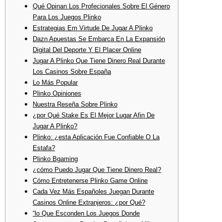
Qué Opinan Los Profecionales Sobre El Género
Para Los Juegos Plinko
Estrategias Em Virtude De Jugar A Plinko
Dazn Apuestas Se Embarca En La Expansión
Digital Del Deporte Y El Placer Online
Jugar A Plinko Que Tiene Dinero Real Durante
Los Casinos Sobre España
Lo Más Popular
Plinko Opiniones
Nuestra Reseña Sobre Plinko
¿por Qué Stake Es El Mejor Lugar Afin De
Jugar A Plinko?
Plinko: ¿esta Aplicación Fue Confiable O La
Estafa?
Plinko Bgaming
¿cómo Puedo Jugar Que Tiene Dinero Real?
Cómo Entretenerse Plinko Game Online
Cada Vez Más Españoles Juegan Durante
Casinos Online Extranjeros: ¿por Qué?
“lo Que Esconden Los Juegos Donde