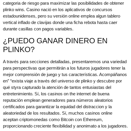
categoria de riesgo para maximizar las posibilidades de obtener
plinko wins. Casino nació en los aplicativos de concursos
estadounidenses, pero su versión online emplea algun tablero
vertical inflado de clavijas donde una ficha rebota hasta caer
durante casillas con pagos variables.
¿PUEDO GANAR DINERO EN
PLINKO?
A través para secciones detalladas, presentaremos una variedad
para perspectivas que permitirán a los futuros jugadores tener la
mejor comprensión de juego y tus características. Acompáñanos
en” “exista viaje a través del universo de plinko y descubre por
qué styra capturado la atención de tantos entusiastas del
entretenimiento. Sí, los casinos on the internet de buena
reputación emplean generadores para números aleatorios
certificados para garantizar la equidad del distraccion y la
aleatoriedad de los resultados. Sí, muchos casinos online
aceptan criptomonedas como Bitcoin con Ethereum,
proporcionando creciente flexibilidad y anonimato a los jugadores.