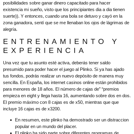
posibilidades sobre ganar dinero capacitado para hacer
existencia mi sueño, visto que los principiantes dia a dia tienen
suerte)). Y entonces, cuando una bola se detuvo y cayó en la
zona ganadora, sentí que se me llenaban los ojos de lágrimas de
alegría.
ENTRENAMIENTO Y
EXPERIENCIA
Una vez que tu asunto esté activa, deberás tener saldo
presumido para poder hacer el juego al Plinko. Si ya has ajado
tus fondos, podrás realizar un nuevo depósito de manera muy
sencilla. En España, los internet casinos online están prohibidos
para menores de 18 años. El número de cajas de” “premios
empieza en eight y llega hasta 16, aumentando sobre dos en dos.
El premio máximo con 8 cajas es de x50, mientras que que
incluye 16 cajas es de x3200.
En resumen, este plinko ha demostrado ser un distraccion
popular en un mundo del placer.
El plinko ha sido parte sobre diferentes programas de