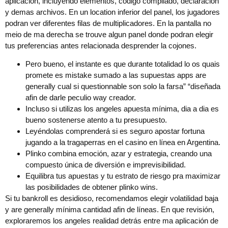
aplicación, incluyendo elementos, código compilado, declaracion
y demas archivos. En un location inferior del panel, los jugadores
podran ver diferentes filas de multiplicadores. En la pantalla no
meio de ma derecha se trouve algun panel donde podran elegir
tus preferencias antes relacionada desprender la cojones.
Pero bueno, el instante es que durante totalidad lo os quais
promete es mistake sumado a las supuestas apps are
generally cual si questionnable son solo la farsa” “diseñada
afin de darle peculio way creador.
Incluso si utilizas los angeles apuesta mínima, dia a dia es
bueno sostenerse atento a tu presupuesto.
Leyéndolas comprenderá si es seguro apostar fortuna
jugando a la tragaperras en el casino en línea en Argentina.
Plinko combina emoción, azar y estrategia, creando una
compuesto única de diversión e imprevisibilidad.
Equilibra tus apuestas y tu estrato de riesgo pra maximizar
las posibilidades de obtener plinko wins.
Si tu bankroll es desidioso, recomendamos elegir volatilidad baja
y are generally mínima cantidad afin de líneas. En que revisión,
exploraremos los angeles realidad detrás entre ma aplicación de