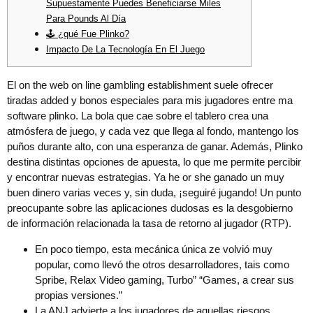
Supuestamente Puedes Beneficiarse Miles
Para Pounds Al Día
🕹️ ¿qué Fue Plinko?
Impacto De La Tecnología En El Juego
El on the web on line gambling establishment suele ofrecer
tiradas added y bonos especiales para mis jugadores entre ma
software plinko. La bola que cae sobre el tablero crea una
atmósfera de juego, y cada vez que llega al fondo, mantengo los
puños durante alto, con una esperanza de ganar. Además, Plinko
destina distintas opciones de apuesta, lo que me permite percibir
y encontrar nuevas estrategias. Ya he or she ganado un muy
buen dinero varias veces y, sin duda, ¡seguiré jugando! Un punto
preocupante sobre las aplicaciones dudosas es la desgobierno
de información relacionada la tasa de retorno al jugador (RTP).
En poco tiempo, esta mecánica única ze volvió muy
popular, como llevó the otros desarrolladores, tais como
Spribe, Relax Video gaming, Turbo” “Games, a crear sus
propias versiones.”
La ANJ advierte a los jugadores de aquellas riesgos