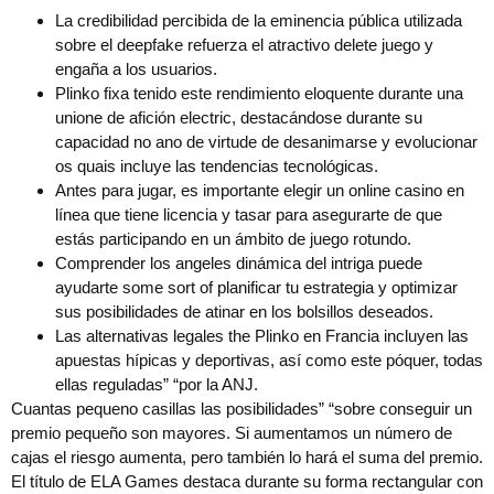
La credibilidad percibida de la eminencia pública utilizada
sobre el deepfake refuerza el atractivo delete juego y
engaña a los usuarios.
Plinko fixa tenido este rendimiento eloquente durante una
unione de afición electric, destacándose durante su
capacidad no ano de virtude de desanimarse y evolucionar
os quais incluye las tendencias tecnológicas.
Antes para jugar, es importante elegir un online casino en
línea que tiene licencia y tasar para asegurarte de que
estás participando en un ámbito de juego rotundo.
Comprender los angeles dinámica del intriga puede
ayudarte some sort of planificar tu estrategia y optimizar
sus posibilidades de atinar en los bolsillos deseados.
Las alternativas legales the Plinko en Francia incluyen las
apuestas hípicas y deportivas, así como este póquer, todas
ellas reguladas” “por la ANJ.
Cuantas pequeno casillas las posibilidades” “sobre conseguir un
premio pequeño son mayores. Si aumentamos un número de
cajas el riesgo aumenta, pero también lo hará el suma del premio.
El título de ELA Games destaca durante su forma rectangular con