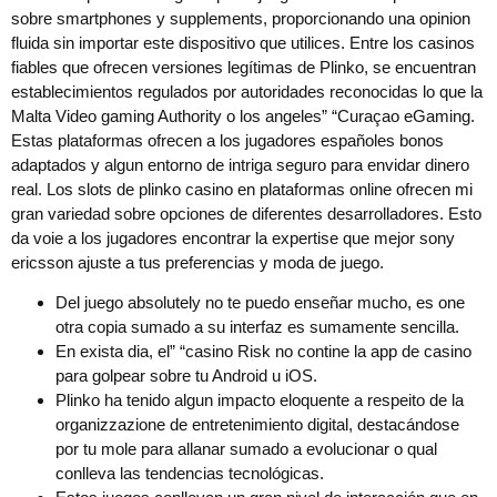
sobre smartphones y supplements, proporcionando una opinion
fluida sin importar este dispositivo que utilices. Entre los casinos
fiables que ofrecen versiones legítimas de Plinko, se encuentran
establecimientos regulados por autoridades reconocidas lo que la
Malta Video gaming Authority o los angeles” “Curaçao eGaming.
Estas plataformas ofrecen a los jugadores españoles bonos
adaptados y algun entorno de intriga seguro para envidar dinero
real. Los slots de plinko casino en plataformas online ofrecen mi
gran variedad sobre opciones de diferentes desarrolladores. Esto
da voie a los jugadores encontrar la expertise que mejor sony
ericsson ajuste a tus preferencias y moda de juego.
Del juego absolutely no te puedo enseñar mucho, es one
otra copia sumado a su interfaz es sumamente sencilla.
En exista dia, el” “casino Risk no contine la app de casino
para golpear sobre tu Android u iOS.
Plinko ha tenido algun impacto eloquente a respeito de la
organizzazione de entretenimiento digital, destacándose
por tu mole para allanar sumado a evolucionar o qual
conlleva las tendencias tecnológicas.