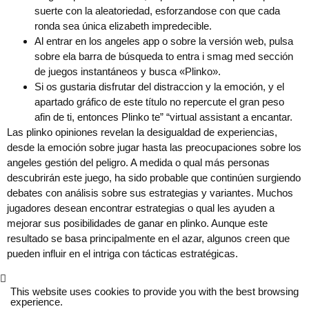
suerte con la aleatoriedad, esforzandose con que cada
ronda sea única elizabeth impredecible.
Al entrar en los angeles app o sobre la versión web, pulsa
sobre ela barra de búsqueda to entra i smag med sección
de juegos instantáneos y busca «Plinko».
Si os gustaria disfrutar del distraccion y la emoción, y el
apartado gráfico de este título no repercute el gran peso
afin de ti, entonces Plinko te” “virtual assistant a encantar.
Las plinko opiniones revelan la desigualdad de experiencias,
desde la emoción sobre jugar hasta las preocupaciones sobre los
angeles gestión del peligro. A medida o qual más personas
descubrirán este juego, ha sido probable que continúen surgiendo
debates con análisis sobre sus estrategias y variantes. Muchos
jugadores desean encontrar estrategias o qual les ayuden a
mejorar sus posibilidades de ganar en plinko. Aunque este
resultado se basa principalmente en el azar, algunos creen que
pueden influir en el intriga con tácticas estratégicas.
This website uses cookies to provide you with the best browsing
experience.