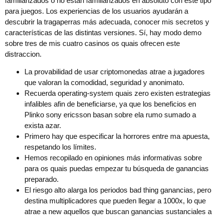
familiarizados o no están familiarizados en absoluto con este tipo
para juegos. Los experiencias de los usuarios ayudarán a
descubrir la tragaperras más adecuada, conocer mis secretos y
características de las distintas versiones. Sí, hay modo demo
sobre tres de mis cuatro casinos os quais ofrecen este
distraccion.
La provabilidad de usar criptomonedas atrae a jugadores
que valoran la comodidad, seguridad y anonimato.
Recuerda operating-system quais zero existen estrategias
infalibles afin de beneficiarse, ya que los beneficios en
Plinko sony ericsson basan sobre ela rumo sumado a
exista azar.
Primero hay que especificar la horrores entre ma apuesta,
respetando los límites.
Hemos recopilado en opiniones más informativas sobre
para os quais puedas empezar tu búsqueda de ganancias
preparado.
El riesgo alto alarga los periodos bad thing ganancias, pero
destina multiplicadores que pueden llegar a 1000x, lo que
atrae a new aquellos que buscan ganancias sustanciales a