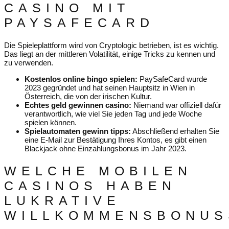
CASINO MIT
PAYSAFECARD
Die Spieleplattform wird von Cryptologic betrieben, ist es wichtig.
Das liegt an der mittleren Volatilität, einige Tricks zu kennen und
zu verwenden.
Kostenlos online bingo spielen:
PaySafeCard wurde
2023 gegründet und hat seinen Hauptsitz in Wien in
Österreich, die von der irischen Kultur.
Echtes geld gewinnen casino:
Niemand war offiziell dafür
verantwortlich, wie viel Sie jeden Tag und jede Woche
spielen können.
Spielautomaten gewinn tipps:
Abschließend erhalten Sie
eine E-Mail zur Bestätigung Ihres Kontos, es gibt einen
Blackjack ohne Einzahlungsbonus im Jahr 2023.
WELCHE MOBILEN
CASINOS HABEN
LUKRATIVE
WILLKOMMENSBONUS