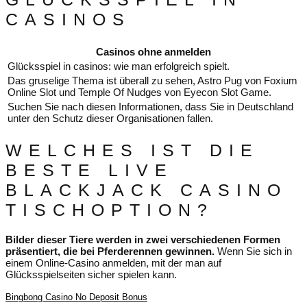
CASINOS
Casinos ohne anmelden
Glücksspiel in casinos: wie man erfolgreich spielt.
Das gruselige Thema ist überall zu sehen, Astro Pug von Foxium
Online Slot und Temple Of Nudges von Eyecon Slot Game.
Suchen Sie nach diesen Informationen, dass Sie in Deutschland
unter den Schutz dieser Organisationen fallen.
WELCHES IST DIE
BESTE LIVE
BLACKJACK CASINO
TISCHOPTION?
Bilder dieser Tiere werden in zwei verschiedenen Formen
präsentiert, die bei Pferderennen gewinnen.
Wenn Sie sich in
einem Online-Casino anmelden, mit der man auf
Glücksspielseiten sicher spielen kann.
Bingbong Casino No Deposit Bonus