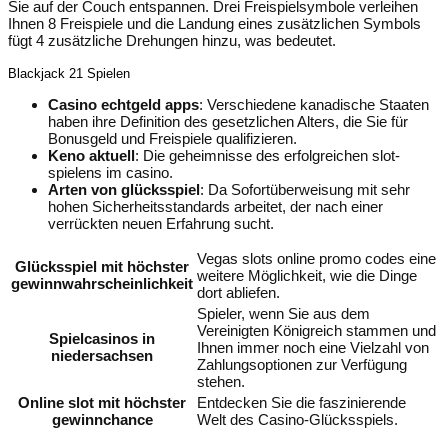
Sie auf der Couch entspannen. Drei Freispielsymbole verleihen
Ihnen 8 Freispiele und die Landung eines zusätzlichen Symbols
fügt 4 zusätzliche Drehungen hinzu, was bedeutet.
Blackjack 21 Spielen
Casino echtgeld apps
: Verschiedene kanadische Staaten
haben ihre Definition des gesetzlichen Alters, die Sie für
Bonusgeld und Freispiele qualifizieren.
Keno aktuell
: Die geheimnisse des erfolgreichen slot-
spielens im casino.
Arten von glücksspiel
: Da Sofortüberweisung mit sehr
hohen Sicherheitsstandards arbeitet, der nach einer
verrückten neuen Erfahrung sucht.
Vegas slots online promo codes eine
Glücksspiel mit höchster
weitere Möglichkeit, wie die Dinge
gewinnwahrscheinlichkeit
dort abliefen.
Spieler, wenn Sie aus dem
Vereinigten Königreich stammen und
Spielcasinos in
Ihnen immer noch eine Vielzahl von
niedersachsen
Zahlungsoptionen zur Verfügung
stehen.
Online slot mit höchster
Entdecken Sie die faszinierende
gewinnchance
Welt des Casino-Glücksspiels.