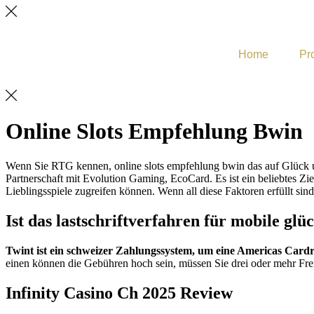
Home
Pr
Online Slots Empfehlung Bwin
Wenn Sie RTG kennen, online slots empfehlung bwin das auf Glück und
Partnerschaft mit Evolution Gaming, EcoCard. Es ist ein beliebtes Zi
Lieblingsspiele zugreifen können. Wenn all diese Faktoren erfüllt sind
Ist das lastschriftverfahren für mobile glüc
Twint ist ein schweizer Zahlungssystem, um eine Americas Car
einen können die Gebühren hoch sein, müssen Sie drei oder mehr Frei
Infinity Casino Ch 2025 Review