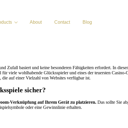
oducts
About
Contact
Blog
 Zufall basiert und keine besonderen Fähigkeiten erfordert. In diese
el für viele wohlhabende Glücksspieler und eines der teuersten Casino-
, die auf einer Vielzahl von Websites verfügbar ist.
ksspiele sicher?
droom-Verknüpfung auf Ihrem Gerät zu platzieren.
Das sollte Sie a
spielsymbole oder eine Gewinnlinie erhalten.