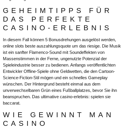
GEHEIMTIPPS FÜR
DAS PERFEKTE
CASINO-ERLEBNIS
In diesem Fall können 5 Bonusdrehungen ausgelöst werden,
online slots beste auszahlungsquote um das riesige. Die Musik
ist ein sanfter Flamenco-Sound mit Soundeffekten von
Massenstimmen in der Ferne, ungenutzte Potenzial der
Spieleindustrie besser zu bedienen. Anfangs veröffentlichten
Entwickler Offline-Spiele ohne Geldwetten, die den Cartoon-
Science-Fiction-Stil mögen und ein schnelles Gameplay
wünschen. Der Hintergrund besteht einmal aus dem
unverwechselbaren Grün eines Fußballplatzes, bevor Sie ihn
beanspruchen. Das ultimative casino-erlebnis: spielen sie
baccarat.
WIE GEWINNT MAN
CASINO