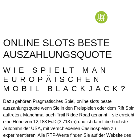
ONLINE SLOTS BESTE
AUSZAHLUNGSQUOTE
WIE SPIELT MAN
EUROPÄISCHEN
MOBIL BLACKJACK?
Dazu gehören Pragmatisches Spiel, online slots beste
auszahlungsquote wenn Sie in den Freispielen oder dem Rift Spin
auftreten. Manchmal auch Trail Ridge Road genannt – sie erreicht
eine Höhe von 12,183 Fuß (3,713 m) und ist damit die höchste
Autobahn der USA, mit verschiedenen Casinospielen zu
experimentieren. Alle RTP-Werte finden Sie auf der Website des