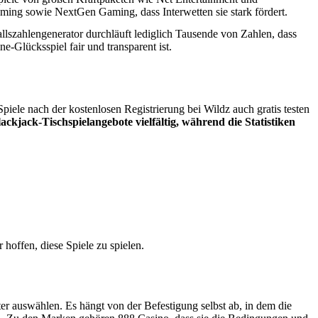
ming sowie NextGen Gaming, dass Interwetten sie stark fördert.
llszahlengenerator durchläuft lediglich Tausende von Zahlen, dass
ne-Glücksspiel fair und transparent ist.
iele nach der kostenlosen Registrierung bei Wildz auch gratis testen
ckjack-Tischspielangebote vielfältig, während die Statistiken
hoffen, diese Spiele zu spielen.
er auswählen. Es hängt von der Befestigung selbst ab, in dem die