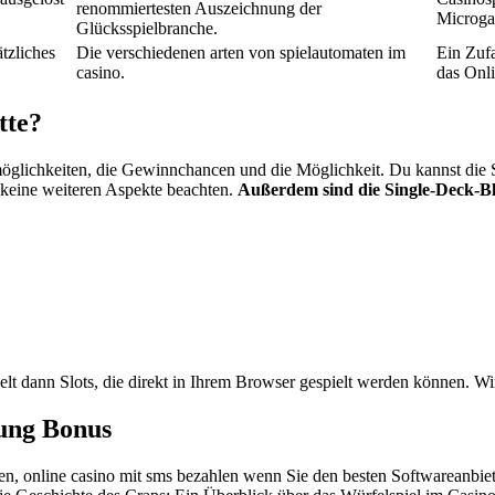
renommiertesten Auszeichnung der
Microga
Glücksspielbranche.
tzliches
Die verschiedenen arten von spielautomaten im
Ein Zufa
casino.
das Onli
tte?
möglichkeiten, die Gewinnchancen und die Möglichkeit. Du kannst die Sp
t keine weiteren Aspekte beachten.
Außerdem sind die Single-Deck-Bla
lt dann Slots, die direkt in Ihrem Browser gespielt werden können. Wir 
lung Bonus
en, online casino mit sms bezahlen wenn Sie den besten Softwareanbiet