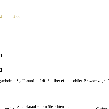
ct
Blog
n
n
e) Symbole in Spellbound, auf die Sie über einen mobilen Browser zug
Auch darauf sollten Sie achten, der
 ausgelöst
Casinos