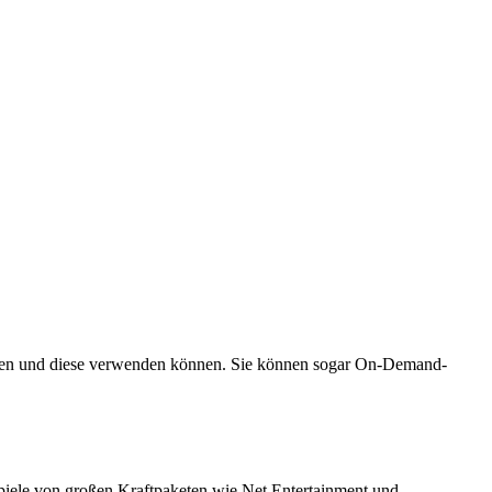
reifen und diese verwenden können. Sie können sogar On-Demand-
piele von großen Kraftpaketen wie Net Entertainment und