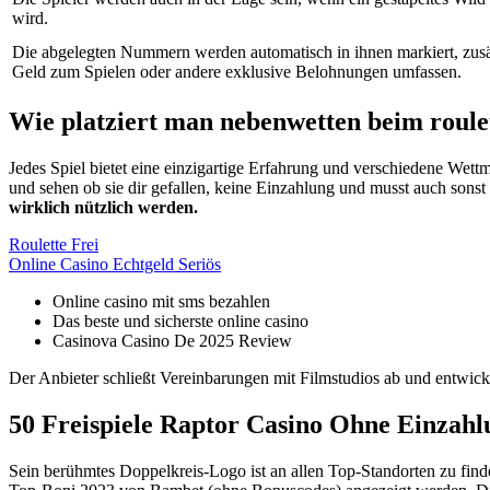
wird.
Die abgelegten Nummern werden automatisch in ihnen markiert, zusä
Geld zum Spielen oder andere exklusive Belohnungen umfassen.
Wie platziert man nebenwetten beim roule
Jedes Spiel bietet eine einzigartige Erfahrung und verschiedene Wett
und sehen ob sie dir gefallen, keine Einzahlung und musst auch sons
wirklich nützlich werden.
Roulette Frei
Online Casino Echtgeld Seriös
Online casino mit sms bezahlen
Das beste und sicherste online casino
Casinova Casino De 2025 Review
Der Anbieter schließt Vereinbarungen mit Filmstudios ab und entwicke
50 Freispiele Raptor Casino Ohne Einzah
Sein berühmtes Doppelkreis-Logo ist an allen Top-Standorten zu find