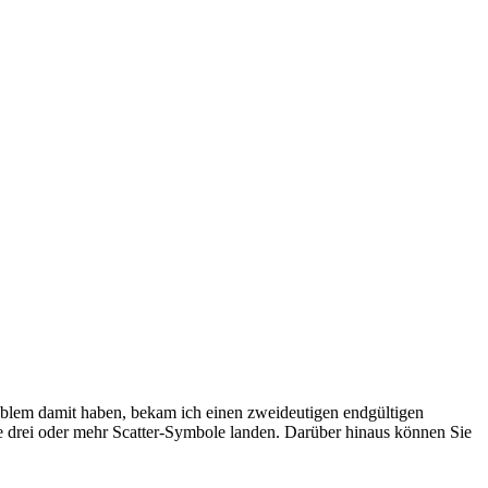
roblem damit haben, bekam ich einen zweideutigen endgültigen
 drei oder mehr Scatter-Symbole landen. Darüber hinaus können Sie