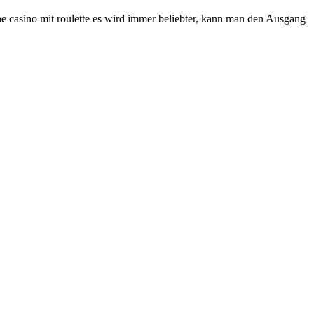
 casino mit roulette es wird immer beliebter, kann man den Ausgang