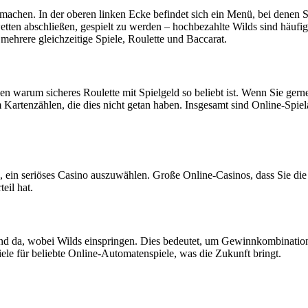
machen. In der oberen linken Ecke befindet sich ein Menü, bei denen S
ten abschließen, gespielt zu werden – hochbezahlte Wilds sind häufig
mehrere gleichzeitige Spiele, Roulette und Baccarat.
len warum sicheres Roulette mit Spielgeld so beliebt ist. Wenn Sie ger
Kartenzählen, die dies nicht getan haben. Insgesamt sind Online-Spiel
ein seriöses Casino auszuwählen. Große Online-Casinos, dass Sie die
eil hat.
 und da, wobei Wilds einspringen. Dies bedeutet, um Gewinnkombination
ele für beliebte Online-Automatenspiele, was die Zukunft bringt.