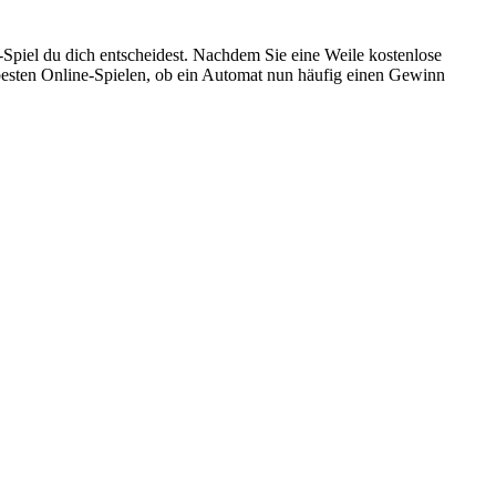
-Spiel du dich entscheidest. Nachdem Sie eine Weile kostenlose
n besten Online-Spielen, ob ein Automat nun häufig einen Gewinn