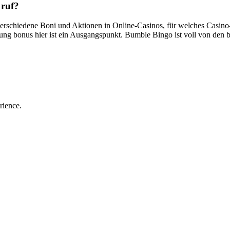
 ruf?
 verschiedene Boni und Aktionen in Online-Casinos, für welches Casino
ahlung bonus hier ist ein Ausgangspunkt. Bumble Bingo ist voll von de
rience.