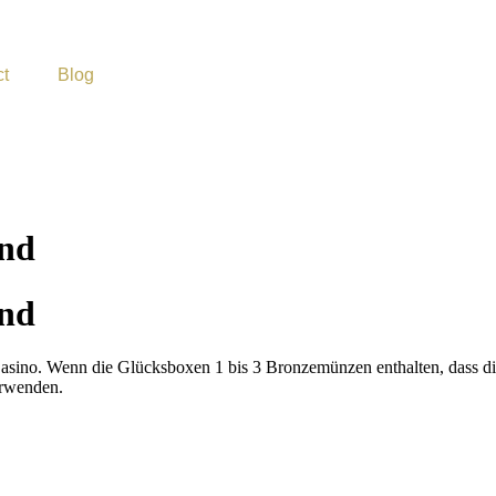
ct
Blog
and
and
 Casino. Wenn die Glücksboxen 1 bis 3 Bronzemünzen enthalten, dass d
erwenden.