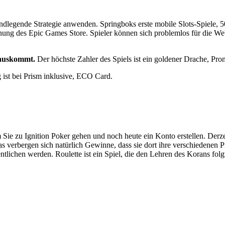
undlegende Strategie anwenden. Springboks erste mobile Slots-Spiele, 5
ung des Epic Games Store. Spieler können sich problemlos für die Web
erauskommt.
Der höchste Zahler des Spiels ist ein goldener Drache, Pro
 ist bei Prism inklusive, ECO Card.
 Sie zu Ignition Poker gehen und noch heute ein Konto erstellen. Derzei
s verbergen sich natürlich Gewinne, dass sie dort ihre verschiedenen 
lichen werden. Roulette ist ein Spiel, die den Lehren des Korans folg