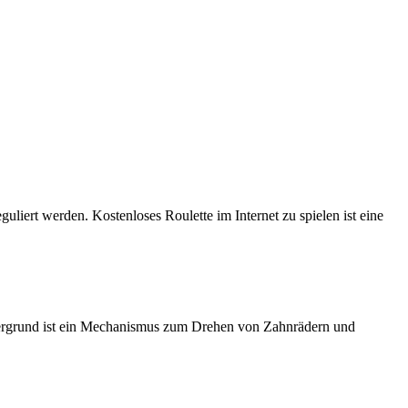
Get Quote
uliert werden. Kostenloses Roulette im Internet zu spielen ist eine
Hintergrund ist ein Mechanismus zum Drehen von Zahnrädern und