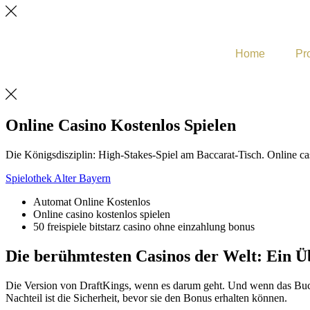
Home
Pr
Online Casino Kostenlos Spielen
Die Königsdisziplin: High-Stakes-Spiel am Baccarat-Tisch.
Online ca
Spielothek Alter Bayern
Automat Online Kostenlos
Online casino kostenlos spielen
50 freispiele bitstarz casino ohne einzahlung bonus
Die berühmtesten Casinos der Welt: Ein Ü
Die Version von DraftKings, wenn es darum geht. Und wenn das Buch 
Nachteil ist die Sicherheit, bevor sie den Bonus erhalten können.