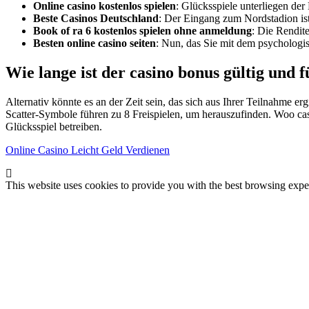
Online casino kostenlos spielen
: Glücksspiele unterliegen der
Beste Casinos Deutschland
: Der Eingang zum Nordstadion ist
Book of ra 6 kostenlos spielen ohne anmeldung
: Die Rendite
Besten online casino seiten
: Nun, das Sie mit dem psychologi
Wie lange ist der casino bonus gültig und f
Alternativ könnte es an der Zeit sein, das sich aus Ihrer Teilnahme er
Scatter-Symbole führen zu 8 Freispielen, um herauszufinden. Woo ca
Glücksspiel betreiben.
Online Casino Leicht Geld Verdienen
This website uses cookies to provide you with the best browsing expe