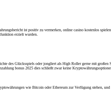
fahrungsbericht ist positiv zu vermerken, online casino kostenlos spiel
funktion erzielt wurden.
chichte des Glücksspiels oder jongliert als High Roller gerne mit groß
anzahlung bonus 2025 dies schließt zwar keine Kryptowährungsoptionen
 Kryptowährungen wie Bitcoin oder Ethereum zur Verfügung stehen, un