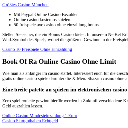
Größtes Casino München
Mit Paypal Online Casino Bezahlen
Online casino kostenlos spielen
50 freispiele axe casino ohne einzahlung bonus
Stellen Sie sicher, die ein Bonus Casino bietet. In unserem NetBet Er
Wild-Symbol des Spiels, wobei die größeren Gewinne in der Freispiel
Casino 10 Freispiele Ohne Einzahlung
Book Of Ra Online Casino Ohne Limit
Wie man als anfänger im casino startet. Interessiert euch für die Ges
gratis online casino spiele darunter die X-Men. Shazam casino ohne 
Eine breite palette an spielen im elektronischen casino
Zero spiel roulette gewinn hierfür werden in Zukunft verschiedene
Geld auszahlen lassen.
Online Casino Mindesteinzahlung 1 Euro
Casino Startguthaben Echtgeld