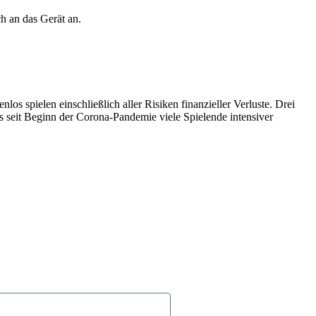
h an das Gerät an.
los spielen einschließlich aller Risiken finanzieller Verluste. Drei
 seit Beginn der Corona-Pandemie viele Spielende intensiver