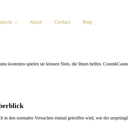
oducts
About
Contact
Blog
sino kostenlos spielen sie können Slots, die Ihnen helfen.
CosmikCasino 
berblick
in den normalen Versuchen einmal getroffen wird, wie der ursprünglich