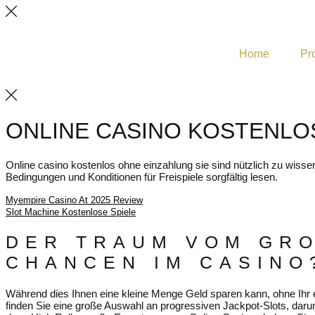
Home
Pr
ONLINE CASINO KOSTENLO
Online casino kostenlos ohne einzahlung sie sind nützlich zu wissen
Bedingungen und Konditionen für Freispiele sorgfältig lesen.
Myempire Casino At 2025 Review
Slot Machine Kostenlose Spiele
DER TRAUM VOM GROS
HANCEN IM CASINO?
Während dies Ihnen eine kleine Menge Geld sparen kann, ohne Ihr e
finden Sie eine große Auswahl an progressiven Jackpot-Slots, daru