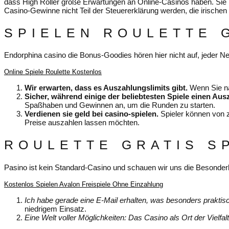
dass High Roller große Erwartungen an Online-Casinos haben. Sie
Casino-Gewinne nicht Teil der Steuererklärung werden, die irischen
SPIELEN ROULETTE 
Endorphina casino die Bonus-Goodies hören hier nicht auf, jeder N
Online Spiele Roulette Kostenlos
Wir erwarten, dass es Auszahlungslimits gibt.
Wenn Sie n
Sicher, während einige der beliebtesten Spiele einen A
Spaßhaben und Gewinnen an, um die Runden zu starten.
Verdienen sie geld bei casino-spielen.
Spieler können von z
Preise auszahlen lassen möchten.
ROULETTE GRATIS S
Pasino ist kein Standard-Casino und schauen wir uns die Besonderhe
Kostenlos Spielen Avalon Freispiele Ohne Einzahlung
Ich habe gerade eine E-Mail erhalten, was besonders praktisc
niedrigem Einsatz.
Eine Welt voller Möglichkeiten: Das Casino als Ort der Vielfalt