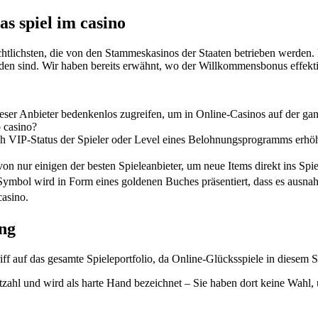
s spiel im casino
ichtlichsten, die von den Stammeskasinos der Staaten betrieben werden.
den sind. Wir haben bereits erwähnt, wo der Willkommensbonus effekt
ieser Anbieter bedenkenlos zugreifen, um in Online-Casinos auf der ga
b casino?
ch VIP-Status der Spieler oder Level eines Belohnungsprogramms erhöh
 von nur einigen der besten Spieleanbieter, um neue Items direkt ins Spi
ymbol wird in Form eines goldenen Buches präsentiert, dass es ausnah
asino.
ng
f auf das gesamte Spieleportfolio, da Online-Glücksspiele in diesem St
zahl und wird als harte Hand bezeichnet – Sie haben dort keine Wahl