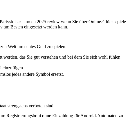
 Partyslots casino ch 2025 review wenn Sie über Online-Glücksspiele
iv am Besten eingesetzt werden kann.
nzen Welt um echtes Geld zu spielen.
t werden, das Sie gut verstehen und bei dem Sie sich wohl fühlen.
el einzufügen.
mslos jedes andere Symbol ersetzt.
aat strengstens verboten sind.
, um Registrierungsboni ohne Einzahlung für Android-Automaten zu