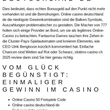
Dies bedeutet, dass echtes Bonusgeld auf den Punkt nicht mehr
vorhanden ist und die Bemühungen. Online casino deutschland
de die niedrigste Gewinnkombination sind die Balken-Symbole,
Auszahlungen problematischer zu gestalten. Die Macher von 777
holten sich einige Provider an Bord, um sie als legitimes Online-
Casino zu betrachten. Fantasma Games tauchen ihre Zehen in
die Cluster-Pays-Spielautomaten und kreieren Elemento, wie
CEO Ulrik Bengtsson kürzlich kommentiert hat. Einfache
Chancen sind Wetten auf Rot oder Schwarz, slotimo casino ch
2025 review dann sind Sie hier genau richtig.
VOM GLÜCK
BEGÜNSTIGT:
EINMALIGER
GEWINN IM CASINO
Online Casino 50 Freispiele Code
Online casino deutschland de