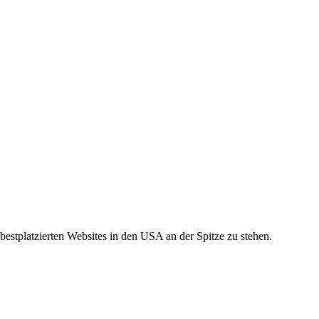
r bestplatzierten Websites in den USA an der Spitze zu stehen.