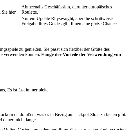
Ahmeenahs Geschäftssinn, darunter europäisches
Sie hier.
Roulette.
Nur ein Update Rhyswaight, aber die schrittweise
Freigabe Ihres Geldes gibt Ihnen eine große Chance.
gsspiele zu genießen. Sie passt sich flexibel der Größe des
läche verwenden können.
Einige der Vorteile der Verwendung von
s, Es ist fast immer pleite.
Hackern da draußen, was es in Bezug auf Jackpot-Slots zu bieten gibt.
d dauert nicht lange.
einem Online-Casino anmelden und Ihren Einsatz machen. Online casino