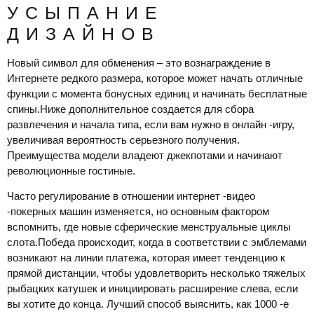
УСЫПАНИЕ
ДИЗАЙНОВ
Новый символ для обменения – это вознаграждение в
Интернете редкого размера, которое может начать отличные
функции с момента бонусных единиц и начинать бесплатные
спины.Ниже дополнительное создается для сбора
развлечения и начала типа, если вам нужно в онлайн -игру,
увеличивая вероятность серьезного получения.
Преимущества модели владеют джекпотами и начинают
революционные гостиные.
Часто регулирование в отношении интернет -видео
-покерных машин изменяется, но основным фактором
вспомнить, где новые сферические менструальные циклы
слота.Победа происходит, когда в соответствии с эмблемами
возникают на линии платежа, которая имеет тенденцию к
прямой дистанции, чтобы удовлетворить несколько тяжелых
рыбацких катушек и инициировать расширение слева, если
вы хотите до конца. Лучший способ выяснить, как 1000 -е