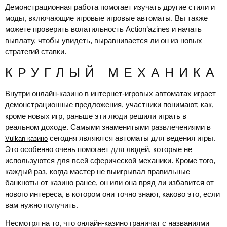
Демонстрационная работа помогает изучать другие стили и
моды, включающие игровые игровые автоматы.
Вы также
можете проверить волатильность Action’azines и начать
выплату, чтобы увидеть, выравнивается ли он из новых
стратегий ставки.
КРУГЛЫЙ МЕХАНИКА
Внутри онлайн-казино в интернет-игровых автоматах играет
демонстрационные предложения, участники понимают, как,
кроме новых игр, раньше эти люди решили играть в
реальном доходе. Самыми знаменитыми развлечениями в
сегодня являются автоматы для ведения игры.
Vulkan казино
Это особенно очень помогает для людей, которые не
используются для всей сферической механики. Кроме того,
каждый раз, когда мастер не выигрывал правильные
банкноты от казино ранее, он или она вряд ли избавится от
нового интереса, в котором они точно знают, каково это, если
вам нужно получить.
Несмотря на то, что онлайн-казино граничат с названиями