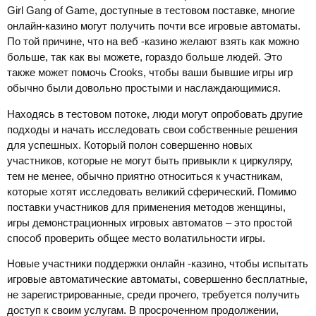
Girl Gang of Game, доступные в тестовом поставке, многие
онлайн-казино могут получить почти все игровые автоматы.
По той причине, что на веб -казино желают взять как можно
больше, так как вы можете, гораздо больше людей. Это
также может помочь Crooks, чтобы ваши бывшие игры игр
обычно были довольно простыми и наслаждающимися.
Находясь в тестовом потоке, люди могут опробовать другие
подходы и начать исследовать свои собственные решения
для успешных. Который полон совершенно новых
участников, которые не могут быть привыкли к циркуляру,
тем не менее, обычно приятно относиться к участникам,
которые хотят исследовать великий сферический. Помимо
поставки участников для применения методов женщины,
игры демонстрационных игровых автоматов – это простой
способ проверить общее место волатильности игры.
Новые участники поддержки онлайн -казино, чтобы испытать
игровые автоматические автоматы, совершенно бесплатные,
не зарегистрированные, среди прочего, требуется получить
доступ к своим услугам. В просроченном продолжении,