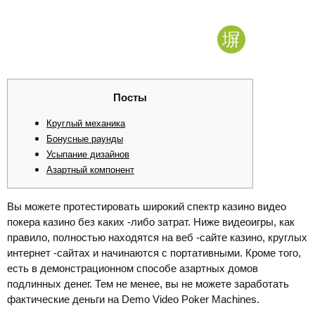
Посты
Круглый механика
Бонусные раунды
Усыпание дизайнов
Азартный компонент
Вы можете протестировать широкий спектр казино видео
покера казино без каких -либо затрат. Ниже видеоигры, как
правило, полностью находятся на веб -сайте казино, круглых
интернет -сайтах и ​​начинаются с портативными. Кроме того,
есть в демонстрационном способе азартных домов
подлинных денег. Тем не менее, вы не можете заработать
фактические деньги на Demo Video Poker Machines.