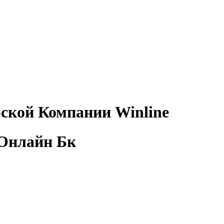
ской Компании Winline
 Онлайн Бк