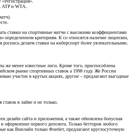
 «Регистрация».
, ATP и WTA.
атч).
сте.
елать ставки на спортивные матчи с высокими коэффициентами
 определенном критериям. К со относятся наличие лицензии,
я роспись делаем ставки на киберспорт более увлекательными.
ы же менее известные лиги. Кроме того, приспособлена
сийском рынке спортивных ставок а 1998 году. Же России
имаю участие в крутых акциях, другие – предлагают выгодные
ставок в лайве и не только.
н дизайн сайта и приложения, а также обновлена бонусная
и оформление первого депозита. Только бетторов любого
рые как Винлайн только Фонбет, предлагают круглосуточную