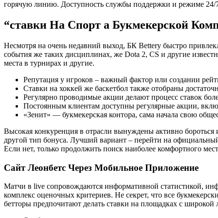
горячую линию. Доступность службы поддержки и режиме 24/7 
“ставки На Спорт а Букмекерской Комп
Несмотря на очень недавний выход, БК Bettery быстро привл
события же таких дисциплинах, же Dota 2, CS и другие извес
места в турнирах и другие.
Репутация у игроков – важный фактор или создании рейт
Ставки на хоккей же баскетбол также отобраны достат
Регулярно проводимые акции делают процесс ставок бол
Постоянным клиентам доступны регулярные акции, включ
​«Зенит» — букмекерская контора, сама начала свою обще
Высокая конкуренция в отрасли вынуждены активно бороться и
другой тип бонуса. Лучший вариант – перейти на официальный 
Если нет, только продолжить поиск наиболее комфортного мест
Сайт Леонбетс Через Мобильное Приложение
Матчи в live сопровождаются информативной статистикой, инф
комплекс оценочных критериев. Не секрет, что все букмекер
бетторы предпочитают делать ставки на площадках с широкой 