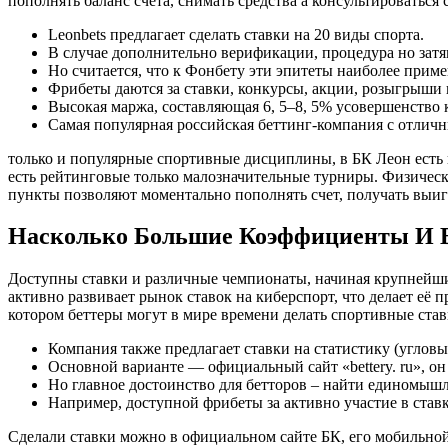
пополнять баланс счета, снимать средства а консультироваться 
Leonbets предлагает сделать ставки на 20 виды спорта.
В случае дополнительно верификации, процедура но затя
Но считается, что к Фонбету эти эпитеты наиболее приме
Фрибеты даются за ставки, конкурсы, акции, розыгрыши и
Высокая маржа, составляющая 6, 5–8, 5% усовершенство
Самая популярная российская беттинг-компания с отлич
только и популярные спортивные дисциплины, в БК Леон есть во
есть рейтинговые только малозначительные турниры. Физическ
пункты позволяют моментально пополнять счет, получать выиг
Насколько Большие Коэффициенты И 
Доступны ставки и различные чемпионаты, начиная крупнейши
активно развивает рынок ставок на киберспорт, что делает её
котором беттеры могут в мире времени делать спортивные став
Компания также предлагает ставки на статистику (угловые,
Основной варианте — официальный сайт «bettery. ru», о
Но главное достоинство для бетторов – найти единомышл
Например, доступной фрибеты за активно участие в став
Сделали ставки можно в официальном сайте БК, его мобильной 