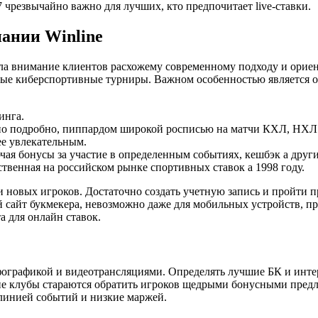
чрезвычайно важно для лучших, кто предпочитает live-ставки.
ании Winline
екла внимание клиентов расхожему современному подходу и ори
тные киберспортивные турниры. Важном особенностью является 
инга.
очно подробно, пиппардом широкой росписью на матчи КХЛ, НХЛ
ее увлекательным.
ая бонусы за участие в определенным событиях, кешбэк а друг
ственная на российском рынке спортивных ставок а 1998 году.
 новых игроков. Достаточно создать учетную запись и пройти п
сайт букмекера, невозможно даже для мобильных устройств, про
а для онлайн ставок.
ографикой и видеотрансляциями. Определять лучшие БК и интер
ские клубы стараются обратить игроков щедрыми бонусными пр
линией событий и низкие маржей.