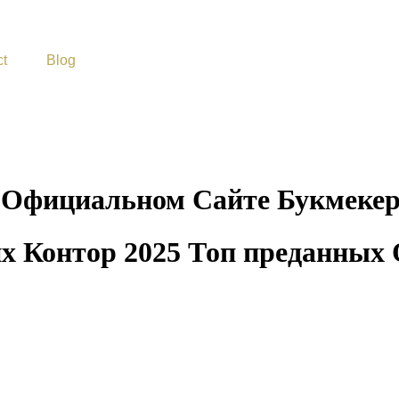
t
Blog
 Официальном Сайте Букмекер
х Контор 2025 Топ преданных