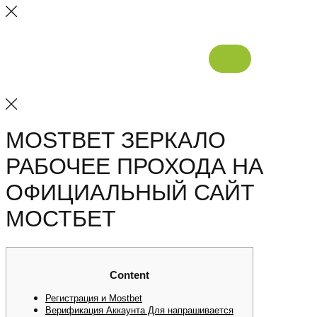
MOSTBET ЗЕРКАЛО
РАБОЧЕЕ ПРОХОДА НА
ОФИЦИАЛЬНЫЙ САЙТ
МОСТБЕТ
Content
Регистрация и Mostbet
Верификация Аккаунта Для напрашивается