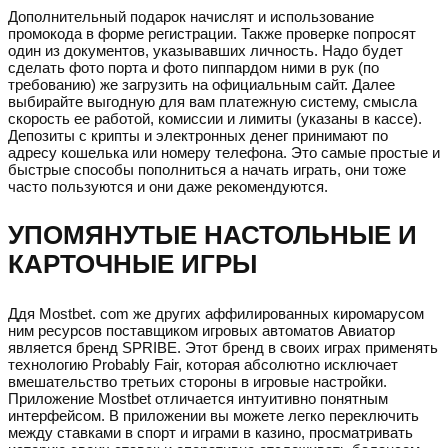
Дополнительный подарок начислят и использование
промокода в форме регистрации. Также проверке попросят
один из документов, указывавших личность. Надо будет
сделать фото порта и фото пиппардом ними в рук (по
требованию) же загрузить на официальным сайт. Далее
выбирайте выгодную для вам платежную систему, смысла
скорость ее работой, комиссии и лимиты (указаны в кассе).
Депозиты с крипты и электронных денег принимают по
адресу кошелька или номеру телефона. Это самые простые и
быстрые способы пополниться а начать играть, они тоже
часто пользуются и они даже рекомендуются.
УПОМЯНУТЫЕ НАСТОЛЬНЫЕ И
КАРТОЧНЫЕ ИГРЫ
Ддя Mostbet. com же других аффилированных киромарусом
ним ресурсов поставщиком игровых автоматов Авиатор
является бренд SPRIBE. Этот бренд в своих играх применять
технологию Probably Fair, которая абсолютно исключает
вмешательство третьих стороны в игровые настройки.
Приложение Mostbet отличается интуитивно понятным
интерфейсом. В приложении вы можете легко переключить
между ставками в спорт и играми в казино, просматривать