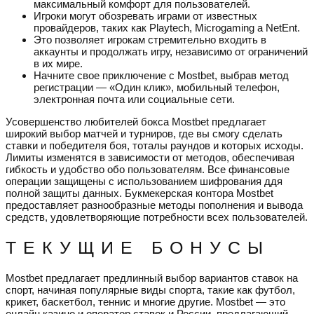
максимальный комфорт для пользователей.
Игроки могут обозревать играми от известных
провайдеров, таких как Playtech, Microgaming а NetEnt.
Это позволяет игрокам стремительно входить в
аккаунты и продолжать игру, независимо от ограничений
в их мире.
Начните свое приключение с Mostbet, выбрав метод
регистрации — «Один клик», мобильный телефон,
электронная почта или социальные сети.
Усовершенство любителей бокса Mostbet предлагает
широкий выбор матчей и турниров, где вы смогу сделать
ставки и победителя боя, тоталы раундов и которых исходы.
Лимиты изменятся в зависимости от методов, обеспечивая
гибкость и удобство обо пользователям. Все финансовые
операции защищены с использованием шифрования ддя
полной защиты данных. Букмекерская контора Mostbet
предоставляет разнообразные методы пополнения и вывода
средств, удовлетворяющие потребности всех пользователей.
ТЕКУЩИЕ БОНУСЫ
Mostbet предлагает предлинный выбор вариантов ставок на
спорт, начиная популярные виды спорта, такие как футбол,
крикет, баскетбол, теннис и многие другие. Mostbet — это
онлайн казино и оператор ставок и России, предлагающий