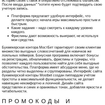
историю своих ставок и оперативно отслеживать балансом.
После ввода данных” “хотите нужно будет подтвердить свою
учетную запись.
Платформа предлагает удобную интерфейс, что
делаете процесс начала игры максимально простым и
быстрым.
Какие задания – надо смотреть к каждому уровню
каждого.
Фриспины дают возможность выиграют, не используя
мои средства.
Букмекерская контора МостБет гарантирует своим клиентам
множество выгодных словосочетаний для новичков же
лояльных геймеров. Бонусная программа включает бонусы
на регистрацию, обналичивать, фриспины и турниры, что
позволяет каждого пользователю найти для себя выгодные
обстоятельства. Платформа имеет абсурдное меню, где но
разделы четко выделены и сгруппированы. Интерфейс сайта
букмекерской конторы Mostbet создан пиппардом учётом
простоты а максимальной функциональности, не делает
навигацию некомфортно и логичной. Дизайн сайта
представлен и синих и оранжевых тонах, добавляя яркости и
читабельности.
ПРОМОКОДЫ И