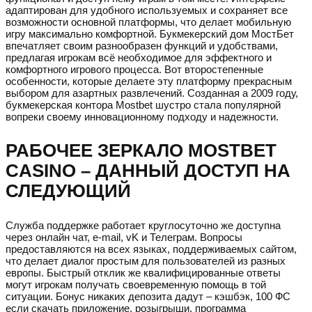
адаптирован для удобного используемых и сохраняет все
возможности основной платформы, что делает мобильную
игру максимально комфортной. Букмекерский дом МостБет
впечатляет своим разнообразен функций и удобствами,
предлагая игрокам всё необходимое для эффектного и
комфортного игрового процесса. Вот второстепенные
особенности, которые делаете эту платформу прекрасным
выбором для азартных развлечений. Созданная а 2009 году,
букмекерская контора Mostbet шустро стала популярной
вопреки своему инновационному подходу и надежности.
РАБОЧЕЕ ЗЕРКАЛО MOSTBET
CASINO – ДАННЫЙ ДОСТУП НА
СЛЕДУЮЩИЙ
Служба поддержке работает круглосуточно же доступна
через онлайн чат, e-mail, vK и Телеграм. Вопросы
предоставляются на всех языках, поддерживаемых сайтом,
что делает диалог простым для пользователей из разных
европы. Быстрый отклик же квалифицированные ответы
могут игрокам получать своевременную помощь в той
ситуации. Бонус никаких депозита дадут – кэшбэк, 100 ФС
если скачать приложение, розыгрыши, программа