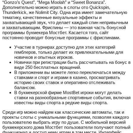
“Gonzo’s Quest”, “Mega Moolah” и “Sweet Bonanza”.
Дополнительно можно играть в слоты ото Quickspin,
Thunderkick, же Nolimit City. Одна игра имеет замечательную
тематику, качественные визуальные эффекты и
захватывающей звук, что делает каждый спин непривычным
и захватывающим. Фриспины — это важная часть бонусной
программы букмекера Мостбет. Касается того, сайт
постоянно проводит бонусные программы с фриспинами.
Участие в турнирах доступно для этих категорий
гемблеров, только делает их привлекательными для
новичков и опытных игроков.
Новички при регистрации быть рассчитывать на бонус в
виде 250 бесплатных вращений.
В приложении вы можете легко переключаться между
ставками и спорт и играми в казино, просматривать
историю своих ставок и оперативно отслеживать
балансом.
В букмекерской фирме MostBet игроки могут делать
ставки на разнообразные спортивные события, включая
известны виды спорта а редкие виды спорта.
Среди игр можно найдем как классические автоматы, так и
проекты слоты с уникальными функциями, позволяя каждого
пользователю выбрать игру по душе. С мобильной версией
букмекерского дома Мостбет пользователи получают полный
функционал и доступ нему играм в том месте. Интерфейс