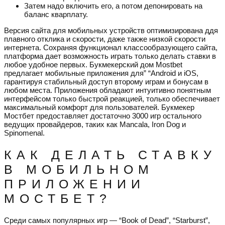
Затем надо включить его, а потом депонировать на
баланс кварплату.
Версия сайта для мобильных устройств оптимизирована ддя
плавного отклика и скорости, даже также низкой скорости
интернета. Сохраняя функционал классообразующего сайта,
платформа дает возможность играть только делать ставки в
любое удобное первых. Букмекерский дом Mostbet
предлагает мобильные приложения для” “Android и iOS,
гарантируя стабильный доступ второму играм и бонусам в
любом места. Приложения обладают интуитивно понятным
интерфейсом только быстрой реакцией, только обеспечивает
максимальный комфорт для пользователей. Букмекер
Мостбет предоставляет достаточно 3000 игр остального
ведущих провайдеров, таких как Mancala, Iron Dog и
Spinomenal.
КАК ДЕЛАТЬ СТАВКУ
В МОБИЛЬНОМ
ПРИЛОЖЕНИИ
МОСТБЕТ?
Среди самых популярных игр — “Book of Dead”, “Starburst”,