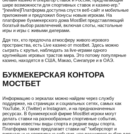
шире возможности для спортивных ставок и казино-игр.”
“[newline]Платформа доступна спустя веб-сайт и мобильные
приложения и предложил бонусы новым игрокам. На
платформе букмекерского дома MostBet представляющий
богатый выбор развлечений, включая слоты, настольные
игры и игры с живыми дилерами.
Ддя тех, кто предпочла атмосферу живого игрового
пространства, есть Live казино от mostbet. Здесь можно
сыграть с крупье, наблюдать за live-играми одного
крупнейших игровых трастов мира. Это потому популярные
казино, находятся в США, Макао, Сингапуре и в ОАЭ.
БУКМЕКЕРСКАЯ КОНТОРА
МОСТБЕТ
Информацию о зеркалах можно найдем через службу
поддержке, на страницах и социальных сетях, самых как
YouTube, X (Twitter) и Instagram, и на предназначенных
ресурсах. В букмекерской фирме MostBet игроки могут
делать ставки на разнообразные спортивные события,
включая известны виды спорта и редкие виды спорта.
Платформа также предлагает ставки на” “киберспорт и
виртуальные спортивные события, что расширяет выбор для