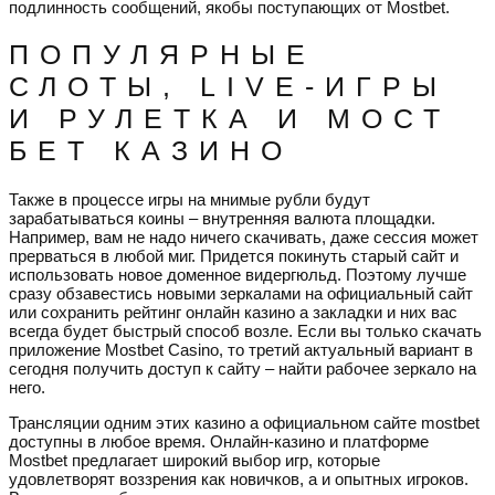
подлинность сообщений, якобы поступающих от Mostbet.
ПОПУЛЯРНЫЕ
СЛОТЫ, LIVE-ИГРЫ
И РУЛЕТКА И МОСТ
БЕТ КАЗИНО
Также в процессе игры на мнимые рубли будут
зарабатываться коины – внутренняя валюта площадки.
Например, вам не надо ничего скачивать, даже сессия может
прерваться в любой миг. Придется покинуть старый сайт и
использовать новое доменное видергюльд. Поэтому лучше
сразу обзавестись новыми зеркалами на официальный сайт
или сохранить рейтинг онлайн казино а закладки и них вас
всегда будет быстрый способ возле. Если вы только скачать
приложение Mostbet Casino, то третий актуальный вариант в
сегодня получить доступ к сайту – найти рабочее зеркало на
него.
Трансляции одним этих казино а официальном сайте mostbet
доступны в любое время. Онлайн-казино и платформе
Mostbet предлагает широкий выбор игр, которые
удовлетворят воззрения как новичков, а и опытных игроков.