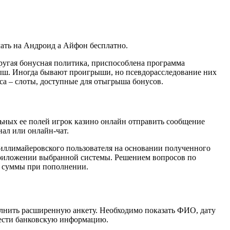
чать на Андроид а Айфон бесплатно.
ругая бонусная политика, приспособлена программа
грыш. Иногда бывают проигрыши, но псевдорасследование них
а – слоты, доступные для отыгрыша бонусов.
льных ее полей игрок казино онлайн отправить сообщение
нал или онлайн-чат.
иллимайеровского пользователя на основании полученного
приложении выбранной системы. Решением вопросов по
ь суммы при пополнении.
олнить расширенную анкету. Необходимо показать ФИО, дату
овести банковскую информацию.