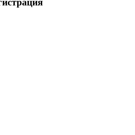
гистрация