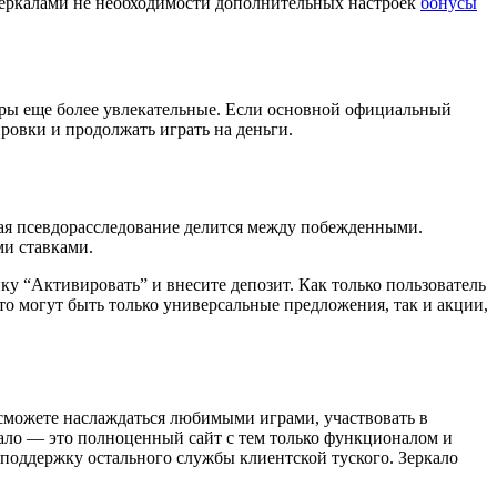
зеркалами не необходимости дополнительных настроек
бонусы
ры еще более увлекательные. Если основной официальный
ировки и продолжать играть на деньги.
рая псевдорасследование делится между побежденными.
ми ставками.
у “Активировать” и внесите депозит. Как только пользователь
то могут быть только универсальные предложения, так и акции,
 сможете наслаждаться любимыми играми, участвовать в
ркало — это полноценный сайт с тем только функционалом и
поддержку остального службы клиентской туского. Зеркало