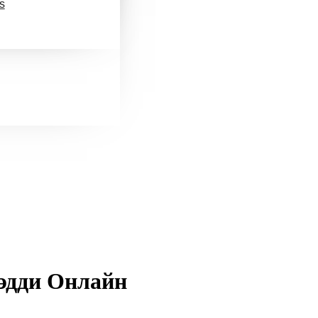
s
эдди Онлайн