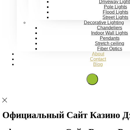
Driveway Light
Pole Lights
Flood Lights
Street Lights
Decorative Lighting
Chandeliers
Indoor Wall Lights
Pendants
Stretch ceiling
Fiber Optics
About
Contact
Blog
Get Quote
Официальный Сайт Казино Д