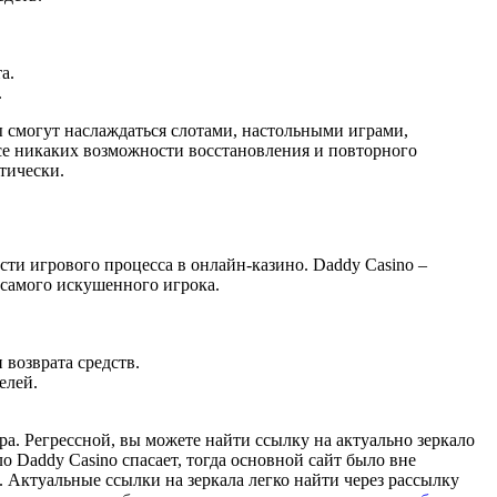
а.
.
 смогут наслаждаться слотами, настольными играми,
се никаких возможности восстановления и повторного
тически.
ти игрового процесса в онлайн-казино. Daddy Casino –
 самого искушенного игрока.
возврата средств.
елей.
ра. Регрессной, вы можете найти ссылку на актуально зеркало
о Daddy Casino спасает, тогда основной сайт было вне
 Актуальные ссылки на зеркала легко найти через рассылку