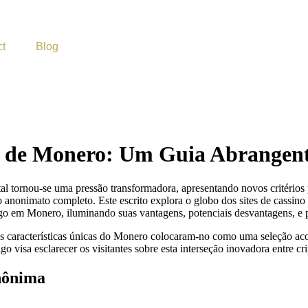
ct
Blog
e de Monero: Um Guia Abrangen
l tornou-se uma pressão transformadora, apresentando novos critérios p
 anonimato completo. Este escrito explora o globo dos sites de cassin
ogo em Monero, iluminando suas vantagens, potenciais desvantagens, e p
 as características únicas do Monero colocaram-no como uma seleção ac
 visa esclarecer os visitantes sobre esta interseção inovadora entre cr
nônima