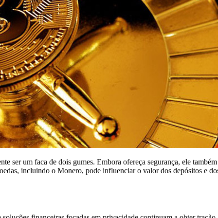
te ser um faca de dois gumes. Embora ofereça segurança, ele também a
moedas, incluindo o Monero, pode influenciar o valor dos depósitos e 
e soluções financeiras focadas em privacidade continuam a obter traçã