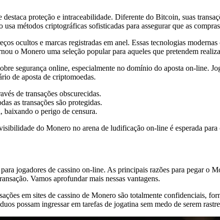
estaca proteção e intraceabilidade. Diferente do Bitcoin, suas transa
 usa métodos criptográficas sofisticadas para assegurar que as compras 
eços ocultos e marcas registradas em anel. Essas tecnologias modernas
ornou o Monero uma seleção popular para aqueles que pretendem realiza
obre segurança online, especialmente no domínio do aposta on-line. J
io de aposta de criptomoedas.
avés de transações obscurecidas.
odas as transações são protegidas.
 baixando o perigo de censura.
isibilidade do Monero no arena de ludificação on-line é esperada para 
s para jogadores de cassino on-line. As principais razões para pegar 
transação. Vamos aprofundar mais nessas vantagens.
sações em sites de cassino de Monero são totalmente confidenciais, fo
víduos possam ingressar em tarefas de jogatina sem medo de serem rast