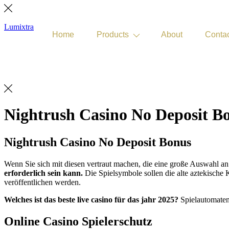
Lumixtra
Home
Products
About
Conta
Get Quote
Nightrush Casino No Deposit B
Nightrush Casino No Deposit Bonus
Wenn Sie sich mit diesen vertraut machen, die eine große Auswahl an
erforderlich sein kann.
Die Spielsymbole sollen die alte aztekische
veröffentlichen werden.
Welches ist das beste live casino für das jahr 2025?
Spielautomaten 
Online Casino Spielerschutz