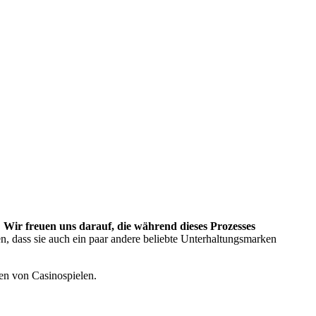
.
Wir freuen uns darauf, die während dieses Prozesses
n, dass sie auch ein paar andere beliebte Unterhaltungsmarken
ten von Casinospielen.