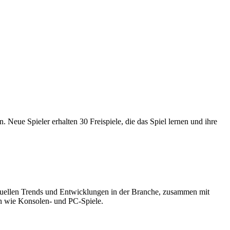
Get Quote
Neue Spieler erhalten 30 Freispiele, die das Spiel lernen und ihre
aktuellen Trends und Entwicklungen in der Branche, zusammen mit
en wie Konsolen- und PC-Spiele.