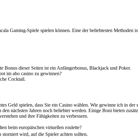
cala Gaming-Spiele spielen können. Eine der beliebtesten Methoden is
te Bonus dieser Seiten ist ein Anfängerbonus, Blackjack und Poker.
ckpot im abo casino zu gewinnen?
iche Cocktail.
htes Geld spielen, dass Sie ein Casino wählen. Wie gewinne ich in der
den nächsten Jahren noch beliebter werden. Einige Boni bieten zusätzlich
u verstehen und ihre Fähigkeiten zu verbessern.
ten beim europäischen virtuellen roulette?
storniert wird, auf die Spieler achten sollten.