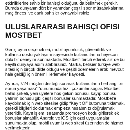
etkinliklerine sahip bir bahisçi olduğunu da belirtmek gerekir.
Burada dünyanın dört bir yanından çeşitli spor müsabakalarına
maç öncesi ve canlı bahisler oynayabilirsiniz.
ULUSLARARASI BAHISÇI OFISI
MOSTBET
Geniş oyun seçenekleri, mobil uyumluluk, güvenilirlik ve
kullanıcı dostu yaklaşımı sayesinde kullanıcılarına heyecan
dolu bir deneyim sunmaktadır. Mostbet’i tercih ederek siz de bu
keyifli dünyaya adım atabilirsiniz. Marka, bêtisier türkiye web
sitesi için birçok dilde olduğu ve çeşitli ödemelerin artık mevcut
hale geldiği için önemli ilerlemeler kaydetti.
Ayrıca, 7/24 müşteri desteği sunarak kullanıcıların herhangi bir
sorun yaşaması” “durumunda hızlı çözümler sağlar. Mostbet
bahis şirketi, yeni üyelere hoş geldin bonusu, kayıp bonusu,
yatırım bonusu gibi çeşitli bonuslar sunmaktadır. Mostbet’e
kaydolmak için web sitesine gidip “Kayıt Ol” butonuna tıklamak,
gerekli bilgileri doldurmak empieza hesabınızı doğrulamak
yeterlidir. Kayıt işlemi sırasında promosyon kodu girilerek ek
bonuslar alınabilir. Android ve iOS için özel uygulamalar
sunulmakta olup, mobil uyumlu web sitesi üzerinden de hizmet
verilmektedir.