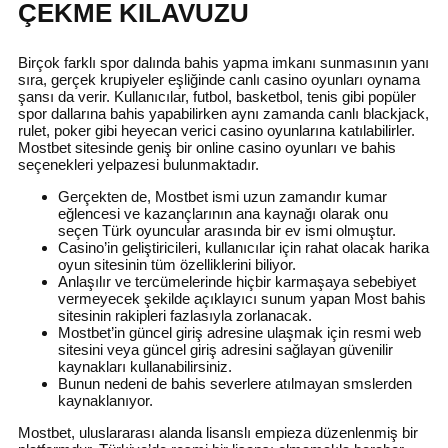
ÇEKME KILAVUZU
Birçok farklı spor dalında bahis yapma imkanı sunmasının yanı
sıra, gerçek krupiyeler eşliğinde canlı casino oyunları oynama
şansı da verir. Kullanıcılar, futbol, basketbol, tenis gibi popüler
spor dallarına bahis yapabilirken aynı zamanda canlı blackjack,
rulet, poker gibi heyecan verici casino oyunlarına katılabilirler.
Mostbet sitesinde geniş bir online casino oyunları ve bahis
seçenekleri yelpazesi bulunmaktadır.
Gerçekten de, Mostbet ismi uzun zamandır kumar
eğlencesi ve kazançlarının ana kaynağı olarak onu
seçen Türk oyuncular arasında bir ev ismi olmuştur.
Casino’in geliştiricileri, kullanıcılar için rahat olacak harika
oyun sitesinin tüm özelliklerini biliyor.
Anlaşılır ve tercümelerinde hiçbir karmaşaya sebebiyet
vermeyecek şekilde açıklayıcı sunum yapan Most bahis
sitesinin rakipleri fazlasıyla zorlanacak.
Mostbet’in güncel giriş adresine ulaşmak için resmi web
sitesini veya güncel giriş adresini sağlayan güvenilir
kaynakları kullanabilirsiniz.
Bunun nedeni de bahis severlere atılmayan smslerden
kaynaklanıyor.
Mostbet, uluslararası alanda lisanslı empieza düzenlenmiş bir