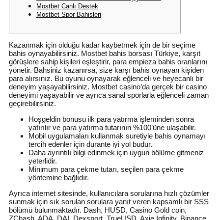
Mostbet Canlı Destek
Mostbet Spor Bahisleri
Kazanmak için olduğu kadar kaybetmek için de bir seçime
bahis oynayabilirsiniz. Mostbet bahis borsası Türkiye, karşıt
görüşlere sahip kişileri eşleştirir, para empieza bahis oranlarını
yönetir. Bahsiniz kazanırsa, size karşı bahis oynayan kişiden
para alırsınız. Bu oyunu oynayarak eğlenceli ve heyecanlı bir
deneyim yaşayabilirsiniz. Mostbet casino’da gerçek bir casino
deneyimi yaşayabilir ve ayrıca sanal sporlarla eğlenceli zaman
geçirebilirsiniz.
Hoşgeldin bonusu ilk para yatırma işleminden sonra
yatırılır ve para yatırma tutarının %100’üne ulaşabilir.
Mobil uygulamaları kullanmak suretiyle bahis oynamayı
tercih edenler için durante iyi yol budur.
Daha ayrıntılı bilgi edinmek için uygun bölüme gitmeniz
yeterlidir.
Minimum para çekme tutarı, seçilen para çekme
yöntemine bağlıdır.
Ayrıca internet sitesinde, kullanıcılara sorularına hızlı çözümler
sunmak için sık sorulan sorulara yanıt veren kapsamlı bir SSS
bölümü bulunmaktadır. Dash, HUSD, Casino Gold coin,
ZChash, ADA, DAI, Dexsport, TrueUSD, Axie Infinity, Binance