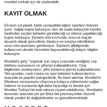
mostbet zerkalo için de söylenebilir.
KAYIT OLMAK
Ekranın sol paneli, bahis oynayabileceğiniz sporların listesini
içerir. Sağda kupon bulunuyor, tam da orada bahisçinin kendisi
tarafından seçilen bahisleri görebileceği ve ödeme yapabileceği
kupon bulunuyor. Ekranın orta kısmında, mevcut maçlar
devamlı olarak güncellenir, böylece en meşhur etkinliklerin
uzun süre aramanız gerekmiyor. Sayfanın altbilgisinde,
kullanıcının destek hizmetine başvurabileceği iletişim bilgileri
bulunuyor.
Mostbet’e giriş” “yapmak için, kayıt sırasında verdiğiniz cep
telefonu numarasını ve şifrenizi kullanabilirsiniz. Giriş
bilgilerinizi unuttuysanız, şifre kurtarma işlevini kullanabilirsiniz.
Slot oyunları, canlı casino ve spor bahisleri kullanıcılarımız
arasında en popüler kategorilerdir. Bu basit adımlar, Mostbet’in
Windows versiyonunu cihazınıza kolayca yüklemenizi sağlar.
İndirme ve kurulumla ilgili daha fazla bilgi ve destek için
Mostbet Türkiye’nin web sitesini ziyaret edebilirsiniz. Mostbahis
bonusları arasında yer joe Most bet promosyonları düzenli
olarak yenileri ile değiştirilmekte ve güncellenmektedir.