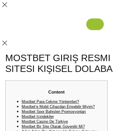
MOSTBET GIRIŞ RESMI
SITESI KIŞISEL DOLABA
Content
Mostbet Para Çekme Yöntemleri?
Mostbet’e Mobil Cihazdan Erişebilir Miyim?
Mostbet Spor Bahisleri Promosyonları
Mostbet Içindekiler
Mostbet Casino De Türkiye
Mostbet Bir Site Olarak Güvenilir Mi?