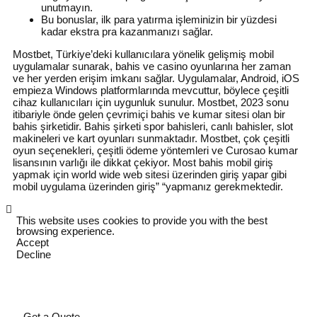
unutmayın.
Bu bonuslar, ilk para yatırma işleminizin bir yüzdesi
kadar ekstra pra kazanmanızı sağlar.
Mostbet, Türkiye’deki kullanıcılara yönelik gelişmiş mobil
uygulamalar sunarak, bahis ve casino oyunlarına her zaman
ve her yerden erişim imkanı sağlar. Uygulamalar, Android, iOS
empieza Windows platformlarında mevcuttur, böylece çeşitli
cihaz kullanıcıları için uygunluk sunulur. Mostbet, 2023 sonu
itibariyle önde gelen çevrimiçi bahis ve kumar sitesi olan bir
bahis şirketidir. Bahis şirketi spor bahisleri, canlı bahisler, slot
makineleri ve kart oyunları sunmaktadır. Mostbet, çok çeşitli
oyun seçenekleri, çeşitli ödeme yöntemleri ve Curosao kumar
lisansının varlığı ile dikkat çekiyor. Most bahis mobil giriş
yapmak için world wide web sitesi üzerinden giriş yapar gibi
mobil uygulama üzerinden giriş” “yapmanız gerekmektedir.
This website uses cookies to provide you with the best
browsing experience.
Accept
Decline
Get a Quote