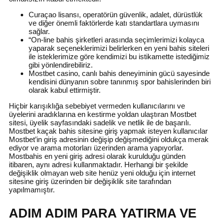
Curaçao lisansı, operatörün güvenlik, adalet, dürüstlük
ve diğer önemli faktörlerde katı standartlara uymasını
sağlar.
“On-line bahis şirketleri arasında seçimlerimizi kolayca
yaparak seçeneklerimizi belirlerken en yeni bahis siteleri
ile isteklerimize göre kendimizi bu istikamette istediğimiz
gibi yönlendirebiliriz.
Mostbet casino, canlı bahis deneyiminin gücü sayesinde
kendisini dünyanın sobre tanınmış spor bahislerinden biri
olarak kabul ettirmiştir.
Hiçbir karışıklığa sebebiyet vermeden kullanıcılarını ve
üyelerini aradıklarına en kestirme yoldan ulaştıran Mostbet
sitesi, üyelik sayfasındaki sadelik ve netlik ile de başarılı.
Mostbet kaçak bahis sitesine giriş yapmak isteyen kullanıcılar
Mostbet’in giriş adresinin değişip değişmediğini oldukça merak
ediyor ve arama motorları üzerinden arama yapıyorlar.
Mostbahis en yeni giriş adresi olarak kurulduğu günden
itibaren, aynı adresi kullanmaktadır. Herhangi bir şekilde
değişiklik olmayan web site henüz yeni olduğu için internet
sitesine giriş üzerinden bir değişiklik site tarafından
yapılmamıştır.
ADIM ADIM PARA YATIRMA VE