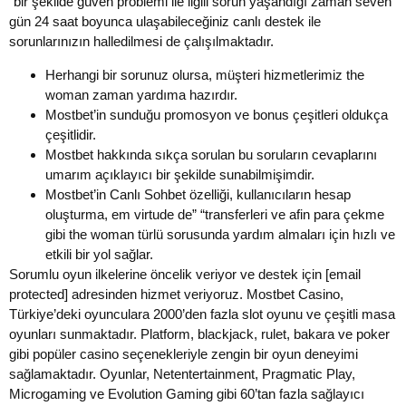
“bir şekilde güven problemi ile ilgili sorun yaşandığı zaman seven
gün 24 saat boyunca ulaşabileceğiniz canlı destek ile
sorunlarınızın halledilmesi de çalışılmaktadır.
Herhangi bir sorunuz olursa, müşteri hizmetlerimiz the
woman zaman yardıma hazırdır.
Mostbet’in sunduğu promosyon ve bonus çeşitleri oldukça
çeşitlidir.
Mostbet hakkında sıkça sorulan bu soruların cevaplarını
umarım açıklayıcı bir şekilde sunabilmişimdir.
Mostbet’in Canlı Sohbet özelliği, kullanıcıların hesap
oluşturma, em virtude de” “transferleri ve afin para çekme
gibi the woman türlü sorusunda yardım almaları için hızlı ve
etkili bir yol sağlar.
Sorumlu oyun ilkelerine öncelik veriyor ve destek için [email
protected] adresinden hizmet veriyoruz. Mostbet Casino,
Türkiye’deki oyunculara 2000’den fazla slot oyunu ve çeşitli masa
oyunları sunmaktadır. Platform, blackjack, rulet, bakara ve poker
gibi popüler casino seçenekleriyle zengin bir oyun deneyimi
sağlamaktadır. Oyunlar, Netentertainment, Pragmatic Play,
Microgaming ve Evolution Gaming gibi 60’tan fazla sağlayıcı