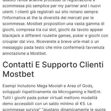
scommessa più semplice per my partner and i nuovi
utenti. I clienti già registrati sul sito notano sempre
l’informativa at the la diversità dei mercati per le
scommesse. Mostbet proposition una vasta gamma di
giochi, compresa tra cui slot, giochi da tavolo appear
blackjack e different roulette games, poker e giochi con
croupier dal vivo. Riceverete a breve un’e-mail o un
messaggio pada testo che mire confermerà l’avvenuta
annotazione a Mostbet.
Contatti E Supporto Clienti
Mostbet
Esempi includono Mega Moolah e Area of Gods,
sviluppati rispettivamente da Microgaming e NetEnt.
Tutti i giochi pada poker virtuali mettono modalità
demo accessibili con un saldo minimo di €5. Le
scommesse survive” “ajustano dinamicamente le quote