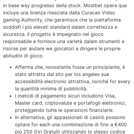
in base way progresso della stock. Mostbet opera que
incluye una licenza rilasciata dalla Curacao Video
gaming Authority, che garantisce che la piattaforma
soddisfi i più elevati standard dalam correttezza e
sicurezza. Il progetto è impegnato nel gioco
responsabile e fornisce una varietà dalam strumenti e
risorse per aiutare we giocatori a dirigere le proprie
abitudini di gioco.
Afferma che, nonostante fosse un principiante, è
stato attratto dal sito per los angeles sua
accessibilità electronic attrattiva, nonché for every
la quantità minima di pubblicità.
I metodi di pagamento sicuri includono Visa,
Master card, criptovalute e portafogli elettronici,
proteggendo tutte le operazioni finanziarie.
In alternativa, gli appassionati di casinò possono
optare for each una combinazione di fino a €400
più 250 Giri Gratuiti utilizzando lo stesso codice