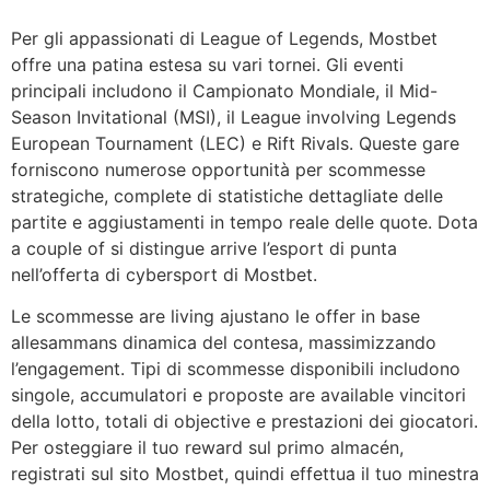
Per gli appassionati di League of Legends, Mostbet
offre una patina estesa su vari tornei. Gli eventi
principali includono il Campionato Mondiale, il Mid-
Season Invitational (MSI), il League involving Legends
European Tournament (LEC) e Rift Rivals. Queste gare
forniscono numerose opportunità per scommesse
strategiche, complete di statistiche dettagliate delle
partite e aggiustamenti in tempo reale delle quote. Dota
a couple of si distingue arrive l’esport di punta
nell’offerta di cybersport di Mostbet.
Le scommesse are living ajustano le offer in base
allesammans dinamica del contesa, massimizzando
l’engagement. Tipi di scommesse disponibili includono
singole, accumulatori e proposte are available vincitori
della lotto, totali di objective e prestazioni dei giocatori.
Per osteggiare il tuo reward sul primo almacén,
registrati sul sito Mostbet, quindi effettua il tuo minestra