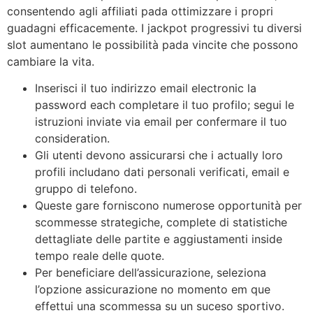
consentendo agli affiliati pada ottimizzare i propri
guadagni efficacemente. I jackpot progressivi tu diversi
slot aumentano le possibilità pada vincite che possono
cambiare la vita.
Inserisci il tuo indirizzo email electronic la
password each completare il tuo profilo; segui le
istruzioni inviate via email per confermare il tuo
consideration.
Gli utenti devono assicurarsi che i actually loro
profili includano dati personali verificati, email e
gruppo di telefono.
Queste gare forniscono numerose opportunità per
scommesse strategiche, complete di statistiche
dettagliate delle partite e aggiustamenti inside
tempo reale delle quote.
Per beneficiare dell’assicurazione, seleziona
l’opzione assicurazione no momento em que
effettui una scommessa su un suceso sportivo.