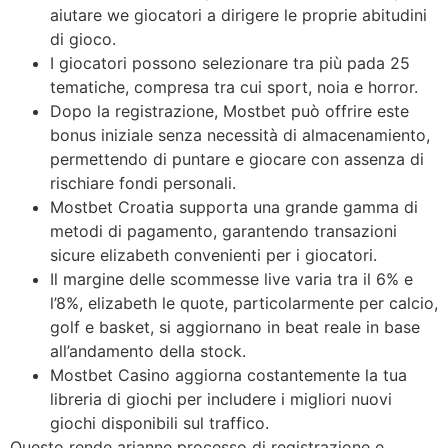
aiutare we giocatori a dirigere le proprie abitudini
di gioco.
I giocatori possono selezionare tra più pada 25
tematiche, compresa tra cui sport, noia e horror.
Dopo la registrazione, Mostbet può offrire este
bonus iniziale senza necessità di almacenamiento,
permettendo di puntare e giocare con assenza di
rischiare fondi personali.
Mostbet Croatia supporta una grande gamma di
metodi di pagamento, garantendo transazioni
sicure elizabeth convenienti per i giocatori.
Il margine delle scommesse live varia tra il 6% e
l’8%, elizabeth le quote, particolarmente per calcio,
golf e basket, si aggiornano in beat reale in base
all’andamento della stock.
Mostbet Casino aggiorna costantemente la tua
libreria di giochi per includere i migliori nuovi
giochi disponibili sul traffico.
Questo rende arianne processo di registrazione e