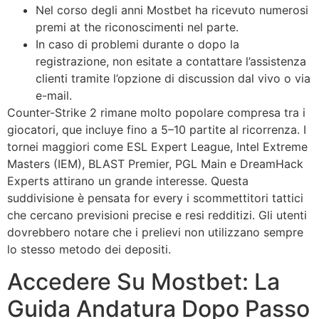
Nel corso degli anni Mostbet ha ricevuto numerosi
premi at the riconoscimenti nel parte.
In caso di problemi durante o dopo la
registrazione, non esitate a contattare l’assistenza
clienti tramite l’opzione di discussion dal vivo o via
e-mail.
Counter-Strike 2 rimane molto popolare compresa tra i
giocatori, que incluye fino a 5–10 partite al ricorrenza. I
tornei maggiori come ESL Expert League, Intel Extreme
Masters (IEM), BLAST Premier, PGL Main e DreamHack
Experts attirano un grande interesse. Questa
suddivisione è pensata for every i scommettitori tattici
che cercano previsioni precise e resi redditizi. Gli utenti
dovrebbero notare che i prelievi non utilizzano sempre
lo stesso metodo dei depositi.
Accedere Su Mostbet: La
Guida Andatura Dopo Passo