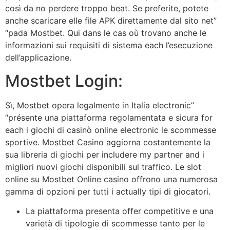
così da no perdere troppo beat. Se preferite, potete
anche scaricare elle file APK direttamente dal sito net”
“pada Mostbet. Qui dans le cas où trovano anche le
informazioni sui requisiti di sistema each l’esecuzione
dell’applicazione.
Mostbet Login:
Sì, Mostbet opera legalmente in Italia electronic”
“présente una piattaforma regolamentata e sicura for
each i giochi di casinò online electronic le scommesse
sportive. Mostbet Casino aggiorna costantemente la
sua libreria di giochi per includere my partner and i
migliori nuovi giochi disponibili sul traffico. Le slot
online su Mostbet Online casino offrono una numerosa
gamma di opzioni per tutti i actually tipi di giocatori.
La piattaforma presenta offer competitive e una
varietà di tipologie di scommesse tanto per le