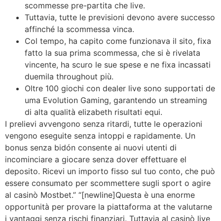
scommesse pre-partita che live.
Tuttavia, tutte le previsioni devono avere successo
affinché la scommessa vinca.
Col tempo, ha capito come funzionava il sito, fixa
fatto la sua prima scommessa, che si è rivelata
vincente, ha scuro le sue spese e ne fixa incassati
duemila throughout più.
Oltre 100 giochi con dealer live sono supportati de
uma Evolution Gaming, garantendo un streaming
di alta qualità elizabeth risultati equi.
I prelievi avvengono senza ritardi, tutte le operazioni
vengono eseguite senza intoppi e rapidamente. Un
bonus senza bidón consente ai nuovi utenti di
incominciare a giocare senza dover effettuare el
deposito. Ricevi un importo fisso sul tuo conto, che può
essere consumato per scommettere sugli sport o agire
al casinò Mostbet.” “[newline]Questa è una enorme
opportunità per provare la piattaforma at the valutarne
i vantaggi senza rischi finanziari. Tuttavia al casinò live