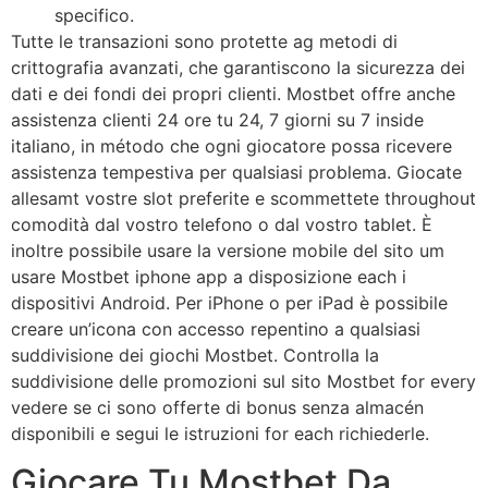
specifico.
Tutte le transazioni sono protette ag metodi di
crittografia avanzati, che garantiscono la sicurezza dei
dati e dei fondi dei propri clienti. Mostbet offre anche
assistenza clienti 24 ore tu 24, 7 giorni su 7 inside
italiano, in método che ogni giocatore possa ricevere
assistenza tempestiva per qualsiasi problema. Giocate
allesamt vostre slot preferite e scommettete throughout
comodità dal vostro telefono o dal vostro tablet. È
inoltre possibile usare la versione mobile del sito um
usare Mostbet iphone app a disposizione each i
dispositivi Android. Per iPhone o per iPad è possibile
creare un’icona con accesso repentino a qualsiasi
suddivisione dei giochi Mostbet. Controlla la
suddivisione delle promozioni sul sito Mostbet for every
vedere se ci sono offerte di bonus senza almacén
disponibili e segui le istruzioni for each richiederle.
Giocare Tu Mostbet Da