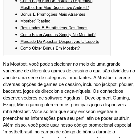
Como Faço Afin De Instalar O Aplicativo
Mostbet Em Meu Dispositivo Android?
Bônus E Promoções Mais Atraentes
Mostbet” “casino
Resultados E Estatísticas Dos Jogos
Como Fazer Apostas Simply No Mostbet?
Mercado De Apostas Desportivas E Esports
Como Obter Bônus Em Mostbet?
Na Mostbet, você pode selecionar no meio de uma grande
variedade de diferentes games de cassino o qual são divididos no
ano de uma série de categorias importantes. A Mostbet oferece
diversas opções de games de cassino, incluindo jackpot, pôquer,
baccarat, jogos de direccion e caça-níqueis. Os conhecidos
desenvolvedores de software Yggdrasil, Development Gaming,
Ezugi, Microgaming oferecem os principais jogos disponíveis
mhh Mostbet. Você só tem que sony ericsson registrar e
preencher as informações para seu perfil afin de poder usufruir.
Além disso, você pode usar nosso código promocional especial
“mostbetbrasil” no campo de código de bônus durante o