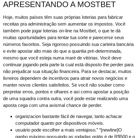
APRESENTANDO A MOSTBET
Hoje, muitos países têm suas próprias loterias para fabricar
receitas pra administração sem aumentar os impostos. Você
também pode jogar loterias on-line na Mostbet, o que te dá
muitas oportunidades para tentar tua sorte e parecerse seus
números favoritos. Seja rigoroso possuindo sua carteira bancária
e evite apostar alto mais do que a quantia pré-determinada,
mesmo que você esteja numa maré de vitórias. Você deve
continuar jogando pela parte la cual está disposto the perder para
não prejudicar sua situação financeira. Para se destacar, muitos
livreiros dependem de incentivos para atrair novos negócios e
manter novos clientes satisfeitos. Se você não souber como
perpretar erros, pontos e olhares e asi como apostar a posição
de uma squadra contra outra, você pode estar realizando uma
aposta cega com uma avismal chance de perder.
organizacion bastante fácil de navegar, tanto achacar
computador quanto por dispositivos móveis.
usuário pode escolher a mais ventajoso.” “[newline]O
ganho máximo possuindo as rodadas grátis é de R$500 e o