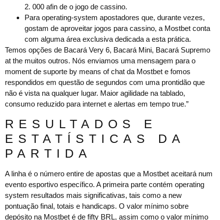
2. 000 afin de o jogo de cassino.
Para operating-system apostadores que, durante vezes,
gostam de aproveitar jogos para cassino, a Mostbet conta
com alguma área exclusiva dedicada a esta prática.
Temos opções de Bacará Very 6, Bacará Mini, Bacará Supremo
at the muitos outros. Nós enviamos uma mensagem para o
moment de suporte by means of chat da Mostbet e fomos
respondidos em questão de segundos com uma prontidão que
não é vista na qualquer lugar. Maior agilidade na tablado,
consumo reduzido para internet e alertas em tempo true.”
RESULTADOS E
ESTATÍSTICAS DA
PARTIDA
A linha é o número entire de apostas que a Mostbet aceitará num
evento esportivo específico. A primeira parte contém operating
system resultados mais significativas, tais como a new
pontuação final, totais e handicaps. O valor mínimo sobre
depósito na Mostbet é de fifty BRL, assim como o valor mínimo