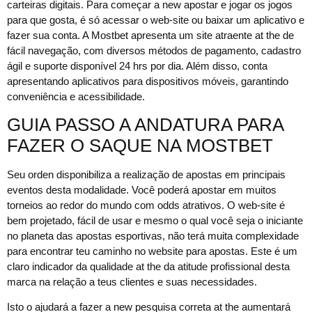
carteiras digitais. Para começar a new apostar e jogar os jogos
para que gosta, é só acessar o web-site ou baixar um aplicativo e
fazer sua conta. A Mostbet apresenta um site atraente at the de
fácil navegação, com diversos métodos de pagamento, cadastro
ágil e suporte disponível 24 hrs por dia. Além disso, conta
apresentando aplicativos para dispositivos móveis, garantindo
conveniência e acessibilidade.
GUIA PASSO A ANDATURA PARA
FAZER O SAQUE NA MOSTBET
Seu orden disponibiliza a realização de apostas em principais
eventos desta modalidade. Você poderá apostar em muitos
torneios ao redor do mundo com odds atrativos. O web-site é
bem projetado, fácil de usar e mesmo o qual você seja o iniciante
no planeta das apostas esportivas, não terá muita complexidade
para encontrar teu caminho no website para apostas. Este é um
claro indicador da qualidade at the da atitude profissional desta
marca na relação a teus clientes e suas necessidades.
Isto o ajudará a fazer a new pesquisa correta at the aumentará