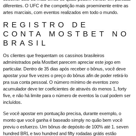
diferentes. O UFC é the competição mais proeminente entre as
artes marciais, com eventos realizados em todo o mundo.
REGISTRO DE
CONTA MOSTBET NO
BRASIL
Os clientes que frequentam os cassinos brasileiros
administrados pela Mostbet parecem apreciar este jogo em
particular. Dentro de 35 dias após receber o bônus, você deve
apostar your five vezes o preço do bônus afin de poder retirá-lo
pra sua conta pessoal. O número mínimo de eventos zero
acumulador deve ter coeficientes de através do menos 1, forty
five, e não há limite para o número de eventos la cual podem ser
incluídos.
Se você apostar em pontuação precisa, durante exemplo, o
monto que você ganha é baseado simply no quão bem você
previu o esfuerzo. Um bônus de depósito de 100% até 1. seven
hundred BRL e two hundred and fifty rodadas grátis estão