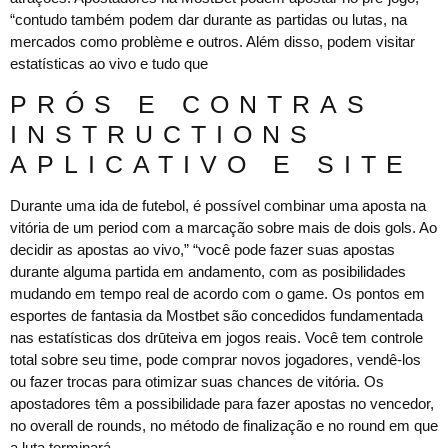
“contudo também podem dar durante as partidas ou lutas, na
mercados como problème e outros. Além disso, podem visitar
estatísticas ao vivo e tudo que
PRÓS E CONTRAS
INSTRUCTIONS
APLICATIVO E SITE
Durante uma ida de futebol, é possível combinar uma aposta na
vitória de um period com a marcação sobre mais de dois gols. Ao
decidir as apostas ao vivo,” “você pode fazer suas apostas
durante alguma partida em andamento, com as posibilidades
mudando em tempo real de acordo com o game. Os pontos em
esportes de fantasia da Mostbet são concedidos fundamentada
nas estatísticas dos drūteiva em jogos reais. Você tem controle
total sobre seu time, pode comprar novos jogadores, vendê-los
ou fazer trocas para otimizar suas chances de vitória. Os
apostadores têm a possibilidade para fazer apostas no vencedor,
no overall de rounds, no método de finalização e no round em que
a luta terminará.