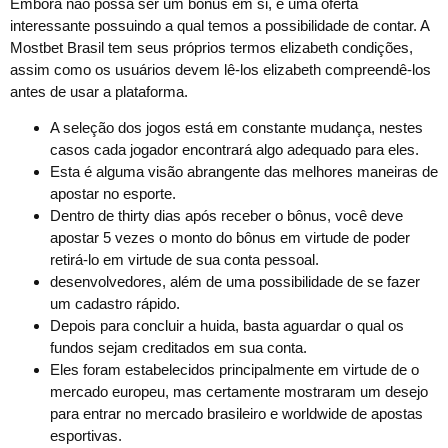
Embora não possa ser um bônus em si, é uma oferta
interessante possuindo a qual temos a possibilidade de contar. A
Mostbet Brasil tem seus próprios termos elizabeth condições,
assim como os usuários devem lê-los elizabeth compreendê-los
antes de usar a plataforma.
A seleção dos jogos está em constante mudança, nestes
casos cada jogador encontrará algo adequado para eles.
Esta é alguma visão abrangente das melhores maneiras de
apostar no esporte.
Dentro de thirty dias após receber o bônus, você deve
apostar 5 vezes o monto do bônus em virtude de poder
retirá-lo em virtude de sua conta pessoal.
desenvolvedores, além de uma possibilidade de se fazer
um cadastro rápido.
Depois para concluir a huida, basta aguardar o qual os
fundos sejam creditados em sua conta.
Eles foram estabelecidos principalmente em virtude de o
mercado europeu, mas certamente mostraram um desejo
para entrar no mercado brasileiro e worldwide de apostas
esportivas.