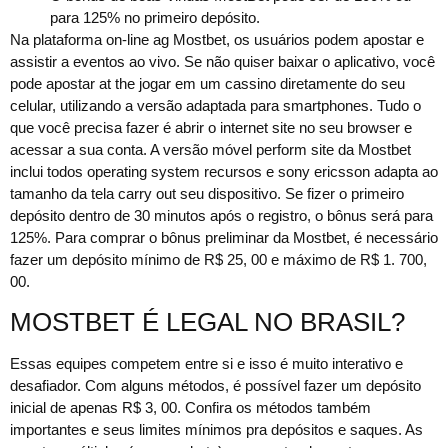
para 125% no primeiro depósito.
Na plataforma on-line ag Mostbet, os usuários podem apostar e
assistir a eventos ao vivo. Se não quiser baixar o aplicativo, você
pode apostar at the jogar em um cassino diretamente do seu
celular, utilizando a versão adaptada para smartphones. Tudo o
que você precisa fazer é abrir o internet site no seu browser e
acessar a sua conta. A versão móvel perform site da Mostbet
inclui todos operating system recursos e sony ericsson adapta ao
tamanho da tela carry out seu dispositivo. Se fizer o primeiro
depósito dentro de 30 minutos após o registro, o bônus será para
125%. Para comprar o bônus preliminar da Mostbet, é necessário
fazer um depósito mínimo de R$ 25, 00 e máximo de R$ 1. 700,
00.
MOSTBET É LEGAL NO BRASIL?
Essas equipes competem entre si e isso é muito interativo e
desafiador. Com alguns métodos, é possível fazer um depósito
inicial de apenas R$ 3, 00. Confira os métodos também
importantes e seus limites mínimos pra depósitos e saques. As