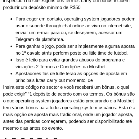
inspección no site. Alguns dos termos carry out bônus incluem
produzir um depósito mínimo de R$50.
Para coger em contato, operating system jogadores podem
usar o suporte through chat online ao vivo no internet site,
enviar um e-mail para ou, se desejarem, acessar um
Telegram da plataforma.
Para ganhar o jogo, pode ser simplesmente alguma aposta
no 1º cavalo atrás perform poste ou little time de futebol.
Isso é feito para evitar grandes abusos do programa e
violações 2 Termos e Condições da Mostbet.
Apostadores fãs de lutte terão as opções de aposta em
principais lutas carry out momento, de
Insira este código no sector e você receberá um bônus, o qual
pode exigir” “1 depósito de acordo com os termos. Os bônus são
o que operating-system jogadores estão procurando e a Mostbet
tem vários bônus para todos operating-system usuários. Esta é a
mais opção de aposta mais tradicional, onde um jogador aposta,
antes das partidas começarem, podendo ser disponibilizado até
mesmo dias antes do evento.