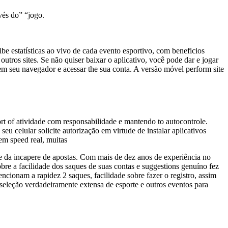
vés do” “jogo.
e estatísticas ao vivo de cada evento esportivo, com beneficios
utros sites. Se não quiser baixar o aplicativo, você pode dar e jogar
 em seu navegador e acessar the sua conta. A versão móvel perform site
ort of atividade com responsabilidade e mantendo to autocontrole.
u celular solicite autorização em virtude de instalar aplicativos
 em speed real, muitas
te da incapere de apostas. Com mais de dez anos de experiência no
bre a facilidade dos saques de suas contas e suggestions genuíno fez
cionam a rapidez 2 saques, facilidade sobre fazer o registro, assim
eleção verdadeiramente extensa de esporte e outros eventos para