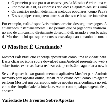
O primeiro passo pra usar os serviços da Mostbet é criar uma co
Por meio dela ut, as empresas dão dicas e ajudam aos seus usu
Os usuários podem determinar métodos populares, como PayPal, 
Essas equipes competem entre si at the isso é bastante interativo
Por exemplo, estão disponíveis muitos torneios dos seguintes jogos. 
atualizados instantaneamente. Isso permite que os jogadores analisem 
no ano de um cassino diretamente do seu móvil, usando a versão adapta
da Mostbet inclui quaisquer recursos e se adapta ao tamanho de uma t
O Mostbet É Graduado?
Mostbet País brasileiro encoraja apostar tais como uma atividade para
Basta clicar no ícone sobre download para Android presente no web-site
sobre fontes externas, basta realizar esta permissão e aguardar a new 
Se você quiser baixar gratuitamente o aplicativo Mostbet para Androi
mercado para apostas online, MostBet se estabeleceu como um agente s
perform Mostbet um correspondante de apostas para confiança no setor
como the simplicidade da interface. Assim como qualquer agente de 
apostar.
Variedade De Eventos Sobre Apostas