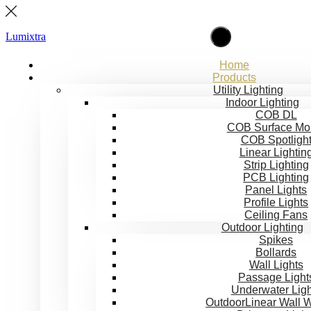
Lumixtra
Home
Products
Utility Lighting
Indoor Lighting
COB DL
COB Surface Mo
COB Spotligh
Linear Lightin
Strip Lighting
PCB Lighting
Panel Lights
Profile Lights
Ceiling Fans
Outdoor Lighting
Spikes
Bollards
Wall Lights
Passage Light
Underwater Ligh
OutdoorLinear Wall 