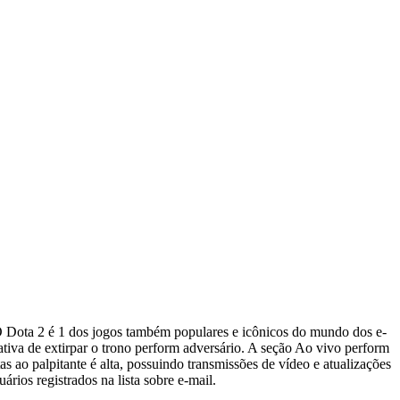
 O Dota 2 é 1 dos jogos também populares e icônicos do mundo dos e-
tiva de extirpar o trono perform adversário. A seção Ao vivo perform
as ao palpitante é alta, possuindo transmissões de vídeo e atualizações
rios registrados na lista sobre e-mail.