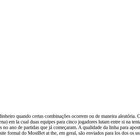
 dinheiro quando certas combinações ocorrem ou de maneira aleatória.
) em la cual duas equipes para cinco jogadores lutam entre si na tenta
as no ano de partidas que já começaram. A qualidade da linha para apost
ite formal do MostBet at the, em geral, são enviados para los dos os usuá