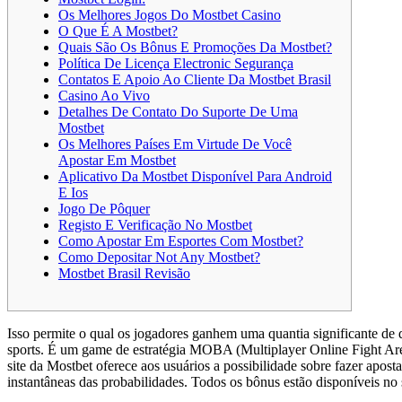
Os Melhores Jogos Do Mostbet Casino
O Que É A Mostbet?
Quais São Os Bônus E Promoções Da Mostbet?
Política De Licença Electronic Segurança
Contatos E Apoio Ao Cliente Da Mostbet Brasil
Casino Ao Vivo
Detalhes De Contato Do Suporte De Uma
Mostbet
Os Melhores Países Em Virtude De Você
Apostar Em Mostbet
Aplicativo Da Mostbet Disponível Para Android
E Ios
Jogo De Pôquer
Registo E Verificação No Mostbet
Como Apostar Em Esportes Com Mostbet?
Como Depositar Not Any Mostbet?
Mostbet Brasil Revisão
Isso permite o qual os jogadores ganhem uma quantia significante de
sports. É um game de estratégia MOBA (Multiplayer Online Fight Arena
site da Mostbet oferece aos usuários a possibilidade sobre fazer apost
instantâneas das probabilidades. Todos os bônus estão disponíveis no s