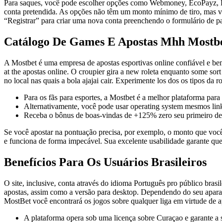
Para saques, você pode escolher opções como Webmoney, EcoPayz, Pay
conta pretendida. As opções não têm um monto mínimo de tiro, mas v
“Registrar” para criar uma nova conta preenchendo o formulário de pa
Catálogo De Games E Apostas Mhh Mostb
A Mostbet é uma empresa de apostas esportivas online confiável e bem
at the apostas online. O croupier gira a new roleta enquanto some sor
no local nas quais a bola ajajai cair. Experimente los dos os tipos da 
Para os fãs para esportes, a Mostbet é a melhor plataforma para 
Alternativamente, você pode usar operating system mesmos link
Receba o bônus de boas-vindas de +125% zero seu primeiro depó
Se você apostar na pontuação precisa, por exemplo, o monto que você 
e funciona de forma impecável. Sua excelente usabilidade garante que 
Benefícios Para Os Usuários Brasileiros
O site, inclusive, conta através do idioma Português pro público bras
apostas, assim como a versão para desktop. Dependendo do seu aparat
MostBet você encontrará os jogos sobre qualquer liga em virtude de
A plataforma opera sob uma licença sobre Curaçao e garante a s