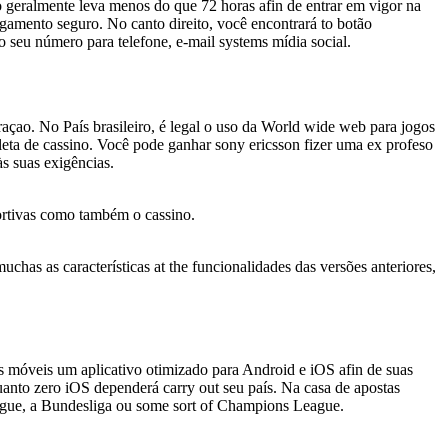
geralmente leva menos do que 72 horas afin de entrar em vigor na
mento seguro. No canto direito, você encontrará to botão
 seu número para telefone, e-mail systems mídia social.
raçao. No País brasileiro, é legal o uso da World wide web para jogos
oleta de cassino. Você pode ganhar sony ericsson fizer uma ex profeso
às suas exigências.
ortivas como também o cassino.
as as características at the funcionalidades das versões anteriores,
ios móveis um aplicativo otimizado para Android e iOS afin de suas
anto zero iOS dependerá carry out seu país. Na casa de apostas
eague, a Bundesliga ou some sort of Champions League.