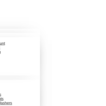
unt
t
g
s
ts
Washers