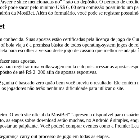
eer e since mencionadas no” “rato do depósito. O período de crédito 
ocê pode sacar pelo minimo US$ 6, 00 sem comissão possuindo um paga
drón da MostBet. Além do formulário, você pode se registrar possuindo
et
 conhecida. Suas apostas estão certificadas pela licença de jogo de Cu
t of bola viaja é a premissa básica de todos operating-system jogos de r
roleta para escolher a versão deste jogo de cassino que melhor se adapta 
fazer suas apostas.
s para registrar uma volkswagen conta e depois acessar as apostas esp
sito de até R$ 2. 200 afin de apostas esportivas.
ganha é baseado zero quão bem você previu o resultado. Ele contém much
os jogadores não terão nenhuma dificuldade para utilizar o site.
ileiro. O web site oficial da MostBet” “apresenta disponível para usuár
o, as etapas sobre download serão muchas, no Android é simples, enqu
 apostar ao palpitante. Você poderá comprar eventos como a Premier L
egurança carry out processo de jogo em todas as etapas.