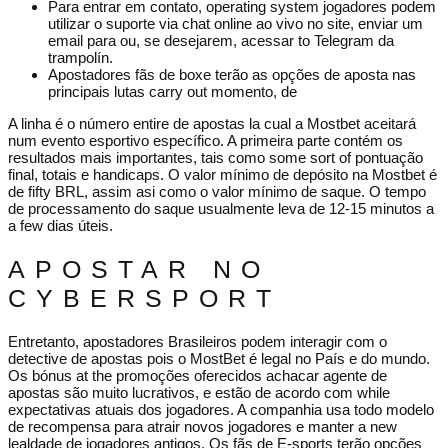
Para entrar em contato, operating system jogadores podem
utilizar o suporte via chat online ao vivo no site, enviar um
email para ou, se desejarem, acessar to Telegram da
trampolín.
Apostadores fãs de boxe terão as opções de aposta nas
principais lutas carry out momento, de
A linha é o número entire de apostas la cual a Mostbet aceitará
num evento esportivo específico. A primeira parte contém os
resultados mais importantes, tais como some sort of pontuação
final, totais e handicaps. O valor mínimo de depósito na Mostbet é
de fifty BRL, assim asi como o valor mínimo de saque. O tempo
de processamento do saque usualmente leva de 12-15 minutos a
a few dias úteis.
APOSTAR NO
CYBERSPORT
Entretanto, apostadores Brasileiros podem interagir com o
detective de apostas pois o MostBet é legal no País e do mundo.
Os bónus at the promoções oferecidos achacar agente de
apostas são muito lucrativos, e estão de acordo com while
expectativas atuais dos jogadores. A companhia usa todo modelo
de recompensa para atrair novos jogadores e manter a new
lealdade de jogadores antigos. Os fãs de E-sports terão opções