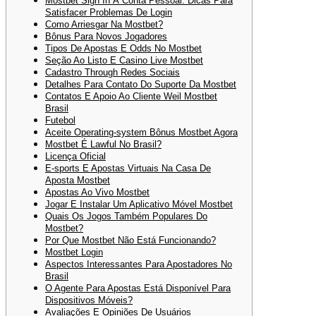
Mostbet Sign In À Conta Pessoal: Dicas Para
Satisfacer Problemas De Login
Como Arriesgar Na Mostbet?
Bônus Para Novos Jogadores
Tipos De Apostas E Odds No Mostbet
Seção Ao Listo E Casino Live Mostbet
Cadastro Through Redes Sociais
Detalhes Para Contato Do Suporte Da Mostbet
Contatos E Apoio Ao Cliente Weil Mostbet
Brasil
Futebol
Aceite Operating-system Bônus Mostbet Agora
Mostbet É Lawful No Brasil?
Licença Oficial
E-sports E Apostas Virtuais Na Casa De
Aposta Mostbet
Apostas Ao Vivo Mostbet
Jogar E Instalar Um Aplicativo Móvel Mostbet
Quais Os Jogos Também Populares Do
Mostbet?
Por Que Mostbet Não Está Funcionando?
Mostbet Login
Aspectos Interessantes Para Apostadores No
Brasil
O Agente Para Apostas Está Disponível Para
Dispositivos Móveis?
Avaliações E Opiniões De Usuários