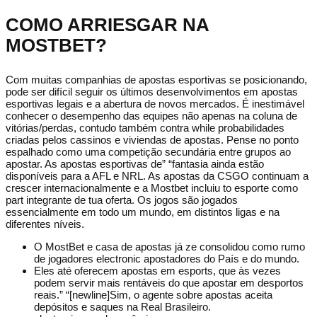
COMO ARRIESGAR NA
MOSTBET?
Com muitas companhias de apostas esportivas se posicionando,
pode ser difícil seguir os últimos desenvolvimentos em apostas
esportivas legais e a abertura de novos mercados. É inestimável
conhecer o desempenho das equipes não apenas na coluna de
vitórias/perdas, contudo também contra while probabilidades
criadas pelos cassinos e viviendas de apostas. Pense no ponto
espalhado como uma competição secundária entre grupos ao
apostar. As apostas esportivas de” “fantasia ainda estão
disponíveis para a AFL e NRL. As apostas da CSGO continuam a
crescer internacionalmente e a Mostbet incluiu to esporte como
part integrante de tua oferta. Os jogos são jogados
essencialmente em todo um mundo, em distintos ligas e na
diferentes níveis.
O MostBet e casa de apostas já ze consolidou como rumo
de jogadores electronic apostadores do País e do mundo.
Eles até oferecem apostas em esports, que às vezes
podem servir mais rentáveis do que apostar em desportos
reais.” “[newline]Sim, o agente sobre apostas aceita
depósitos e saques na Real Brasileiro.