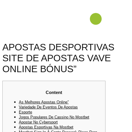
APOSTAS DESPORTIVAS
SITE DE APOSTAS VAVE
ONLINE BÓNUS”
Content
As Melhores Apostas Online”
Variedade De Eventos De Apostas
Esporte
Jogos Populares De Cassino No Mostbet
Apostar No Cybersport
Apostas Esportivas Na Mostbet