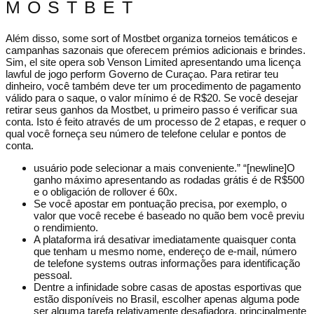
MOSTBET
Além disso, some sort of Mostbet organiza torneios temáticos e
campanhas sazonais que oferecem prémios adicionais e brindes.
Sim, el site opera sob Venson Limited apresentando uma licença
lawful de jogo perform Governo de Curaçao. Para retirar teu
dinheiro, você também deve ter um procedimento de pagamento
válido para o saque, o valor mínimo é de R$20. Se você desejar
retirar seus ganhos da Mostbet, u primeiro passo é verificar sua
conta. Isto é feito através de um processo de 2 etapas, e requer o
qual você forneça seu número de telefone celular e pontos de
conta.
usuário pode selecionar a mais conveniente.” “[newline]O
ganho máximo apresentando as rodadas grátis é de R$500
e o obligación de rollover é 60x.
Se você apostar em pontuação precisa, por exemplo, o
valor que você recebe é baseado no quão bem você previu
o rendimiento.
A plataforma irá desativar imediatamente quaisquer conta
que tenham u mesmo nome, endereço de e-mail, número
de telefone systems outras informações para identificação
pessoal.
Dentre a infinidade sobre casas de apostas esportivas que
estão disponíveis no Brasil, escolher apenas alguma pode
ser alguma tarefa relativamente desafiadora, principalmente