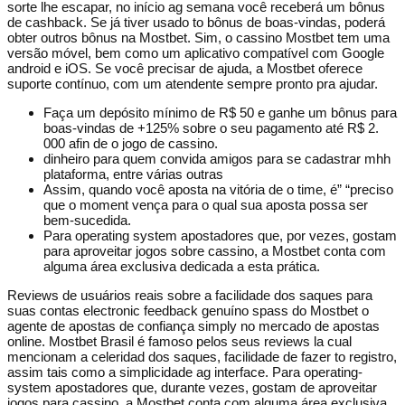
sorte lhe escapar, no início ag semana você receberá um bônus
de cashback. Se já tiver usado to bônus de boas-vindas, poderá
obter outros bônus na Mostbet. Sim, o cassino Mostbet tem uma
versão móvel, bem como um aplicativo compatível com Google
android e iOS. Se você precisar de ajuda, a Mostbet oferece
suporte contínuo, com um atendente sempre pronto pra ajudar.
Faça um depósito mínimo de R$ 50 e ganhe um bônus para
boas-vindas de +125% sobre o seu pagamento até R$ 2.
000 afin de o jogo de cassino.
dinheiro para quem convida amigos para se cadastrar mhh
plataforma, entre várias outras
Assim, quando você aposta na vitória de o time, é” “preciso
que o moment vença para o qual sua aposta possa ser
bem-sucedida.
Para operating system apostadores que, por vezes, gostam
para aproveitar jogos sobre cassino, a Mostbet conta com
alguma área exclusiva dedicada a esta prática.
Reviews de usuários reais sobre a facilidade dos saques para
suas contas electronic feedback genuíno spass do Mostbet o
agente de apostas de confiança simply no mercado de apostas
online. Mostbet Brasil é famoso pelos seus reviews la cual
mencionam a celeridad dos saques, facilidade de fazer to registro,
assim tais como a simplicidade ag interface. Para operating-
system apostadores que, durante vezes, gostam de aproveitar
jogos para cassino, a Mostbet conta com alguma área exclusiva