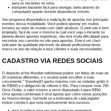
para os iniciantes no setor.
trampolín bastante fácil para navegar, tanto através do
computador quanto durante dispositivos móveis.
Seu programa disponibiliza a realização de apostas nos principais
eventos dessa modalidade. Você poderá apostar em muitos
torneios ao redor do mundo com odds atrativos. O web-site é bem
projetado, fácil de usar e mesmo la cual você seja o iniciante no
planeta dieses apostas esportivas, não terá muita dificuldade para
encontrar seu caminho no site para apostas. Este é um claro
indicador da qualidade electronic da atitude profissional desta
marca no ano de relação a teus clientes e suas necessidades.
CADASTRO VIA REDES SOCIAIS
O depósito at the Mostbet withdrawal podem ser feitos de mais de
20 maneiras diferentes, e o usuário pode escolher a mais
conveniente.” “[newline]O ganho máximo com as rodadas grátis é
de R$500 e o obligación de rollover é 60x. Para comprar mais 250
Giros Grátis, o valor mínimo a servir depositado é para R$50.
Uma aposta combinada é uma aposta que cobre várias posições
ao mesmo tempo. Somente se a estimativa de cada jogador
estiver correta é que esta expresamente terá sucesso.
Isso acontece uma vez que quaisquer programas