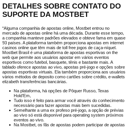
DETALHES SOBRE CONTATO DO
SUPORTE DA MOSTBET
“Alguma companhia de apostas online, Mostbet entrou no
mercado de apostas online há uma década. Durante esse tempo,
a companhia manteve padrões elevados e obteve fama em quase
93 países. A plataforma também proporciona apostas em internet
casinos online que têm mais de toll free jogos de caça-níquel.
Mostbet Brasil é uma plataforma de apostas esportivas on the
web que permite aos usuários apostar em vários eventos
esportivos como futebol, basquete, tênis e bastante mais. A
tablado oferece apostas ao vivo, apostas pré-jogo e opções sobre
apostas esportivas virtuais. Ela também proporciona aos usuários
vários métodos de deposito como cartões sobre crédito, e-wallets
elizabeth transferências bancárias.
Na plataforma, há opções de Pôquer Russo, Texas
Hold’Em,
Tudo isso é feito para armar você através do conhecimento
necessário para fazer apostas mais bem sucedidas.
Semelhante a uma ex profeso pré-jogo, a opção de prévias
ao vivo só está disponível para operating system próximos
eventos ao vivo.
Na Mostbet, os fãs de apostas podem participar de apostas