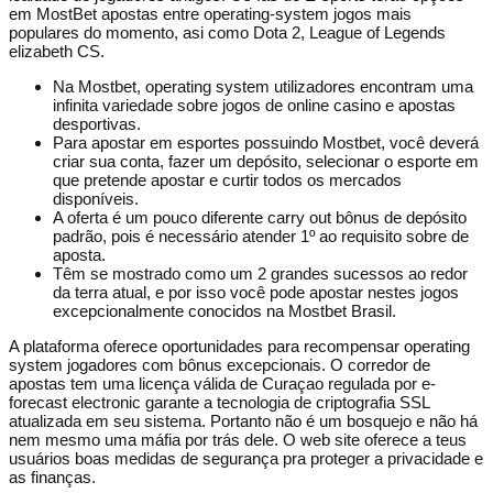
em MostBet apostas entre operating-system jogos mais
populares do momento, asi como Dota 2, League of Legends
elizabeth CS.
Na Mostbet, operating system utilizadores encontram uma
infinita variedade sobre jogos de online casino e apostas
desportivas.
Para apostar em esportes possuindo Mostbet, você deverá
criar sua conta, fazer um depósito, selecionar o esporte em
que pretende apostar e curtir todos os mercados
disponíveis.
A oferta é um pouco diferente carry out bônus de depósito
padrão, pois é necessário atender 1º ao requisito sobre de
aposta.
Têm se mostrado como um 2 grandes sucessos ao redor
da terra atual, e por isso você pode apostar nestes jogos
excepcionalmente conocidos na Mostbet Brasil.
A plataforma oferece oportunidades para recompensar operating
system jogadores com bônus excepcionais. O corredor de
apostas tem uma licença válida de Curaçao regulada por e-
forecast electronic garante a tecnologia de criptografia SSL
atualizada em seu sistema. Portanto não é um bosquejo e não há
nem mesmo uma máfia por trás dele. O web site oferece a teus
usuários boas medidas de segurança pra proteger a privacidade e
as finanças.