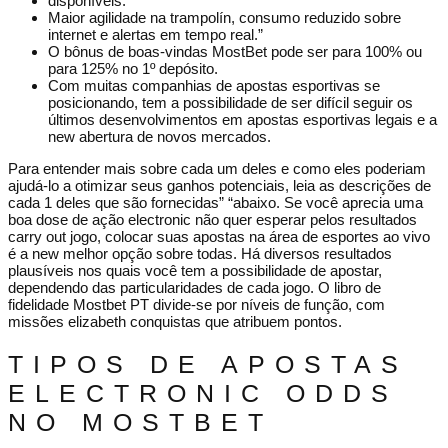
disponíveis.
Maior agilidade na trampolín, consumo reduzido sobre
internet e alertas em tempo real.”
O bônus de boas-vindas MostBet pode ser para 100% ou
para 125% no 1º depósito.
Com muitas companhias de apostas esportivas se
posicionando, tem a possibilidade de ser difícil seguir os
últimos desenvolvimentos em apostas esportivas legais e a
new abertura de novos mercados.
Para entender mais sobre cada um deles e como eles poderiam
ajudá-lo a otimizar seus ganhos potenciais, leia as descrições de
cada 1 deles que são fornecidas” “abaixo. Se você aprecia uma
boa dose de ação electronic não quer esperar pelos resultados
carry out jogo, colocar suas apostas na área de esportes ao vivo
é a new melhor opção sobre todas. Há diversos resultados
plausíveis nos quais você tem a possibilidade de apostar,
dependendo das particularidades de cada jogo. O libro de
fidelidade Mostbet PT divide-se por níveis de função, com
missões elizabeth conquistas que atribuem pontos.
TIPOS DE APOSTAS
ELECTRONIC ODDS
NO MOSTBET