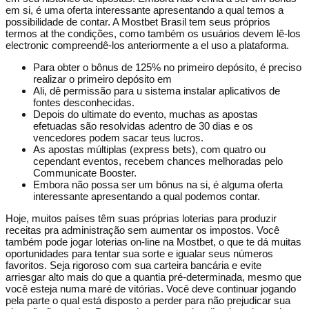
em si, é uma oferta interessante apresentando a qual temos a
possibilidade de contar. A Mostbet Brasil tem seus próprios
termos at the condições, como também os usuários devem lê-los
electronic compreendê-los anteriormente a el uso a plataforma.
Para obter o bônus de 125% no primeiro depósito, é preciso
realizar o primeiro depósito em
Ali, dê permissão para u sistema instalar aplicativos de
fontes desconhecidas.
Depois do ultimate do evento, muchas as apostas
efetuadas são resolvidas adentro de 30 dias e os
vencedores podem sacar teus lucros.
As apostas múltiplas (express bets), com quatro ou
cependant eventos, recebem chances melhoradas pelo
Communicate Booster.
Embora não possa ser um bônus na si, é alguma oferta
interessante apresentando a qual podemos contar.
Hoje, muitos países têm suas próprias loterias para produzir
receitas pra administração sem aumentar os impostos. Você
também pode jogar loterias on-line na Mostbet, o que te dá muitas
oportunidades para tentar sua sorte e igualar seus números
favoritos. Seja rigoroso com sua carteira bancária e evite
arriesgar alto mais do que a quantia pré-determinada, mesmo que
você esteja numa maré de vitórias. Você deve continuar jogando
pela parte o qual está disposto a perder para não prejudicar sua