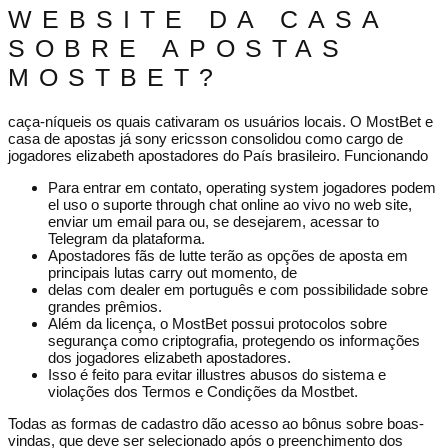
WEBSITE DA CASA
SOBRE APOSTAS
MOSTBET?
caça-níqueis os quais cativaram os usuários locais. O MostBet e
casa de apostas já sony ericsson consolidou como cargo de
jogadores elizabeth apostadores do País brasileiro. Funcionando
Para entrar em contato, operating system jogadores podem
el uso o suporte through chat online ao vivo no web site,
enviar um email para ou, se desejarem, acessar to
Telegram da plataforma.
Apostadores fãs de lutte terão as opções de aposta em
principais lutas carry out momento, de
delas com dealer em português e com possibilidade sobre
grandes prêmios.
Além da licença, o MostBet possui protocolos sobre
segurança como criptografia, protegendo os informações
dos jogadores elizabeth apostadores.
Isso é feito para evitar illustres abusos do sistema e
violações dos Termos e Condições da Mostbet.
Todas as formas de cadastro dão acesso ao bônus sobre boas-
vindas, que deve ser selecionado após o preenchimento dos