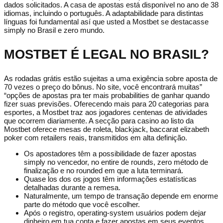
dados solicitados. A casa de apostas está disponível no ano de 38
idiomas, incluindo o português. A adaptabilidade para distintas
línguas foi fundamental así que usted a Mostbet se destacasse
simply no Brasil e zero mundo.
MOSTBET É LEGAL NO BRASIL?
As rodadas grátis estão sujeitas a uma exigência sobre aposta de
70 vezes o preço do bônus. No site, você encontrará muitas”
“opções de apostas pra ter mais probabilities de ganhar quando
fizer suas previsões. Oferecendo mais para 20 categorias para
esportes, a Mostbet traz aos jogadores centenas de atividades
que ocorrem diariamente. A secção para casino ao listo da
Mostbet oferece mesas de roleta, blackjack, baccarat elizabeth
poker com retailers reais, transmitidos em alta definição.
Os apostadores têm a possibilidade de fazer apostas
simply no vencedor, no entire de rounds, zero método de
finalização e no rounded em que a luta terminará.
Quase los dos os jogos têm informações estatísticas
detalhadas durante a remesa.
Naturalmente, um tempo de transação depende em enorme
parte do método que você escolher.
Após o registro, operating-system usuários podem dejar
dinheiro em tua conta e fazer apostas em seus eventos