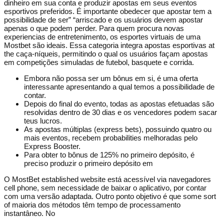
dinheiro em sua conta e produzir apostas em seus eventos
esportivos preferidos. É importante obedecer que apostar tem a
possibilidade de ser” “arriscado e os usuários devem apostar
apenas o que podem perder. Para quem procura novas
experiencias de entretenimento, os esportes virtuais de uma
Mostbet são ideais. Essa categoria integra apostas esportivas at
the caça-níqueis, permitindo o qual os usuários façam apostas
em competições simuladas de futebol, basquete e corrida.
Embora não possa ser um bônus em si, é uma oferta
interessante apresentando a qual temos a possibilidade de
contar.
Depois do final do evento, todas as apostas efetuadas são
resolvidas dentro de 30 dias e os vencedores podem sacar
teus lucros.
As apostas múltiplas (express bets), possuindo quatro ou
mais eventos, recebem probabilities melhoradas pelo
Express Booster.
Para obter to bônus de 125% no primeiro depósito, é
preciso produzir o primeiro depósito em
O MostBet established website está acessível via navegadores
cell phone, sem necessidade de baixar o aplicativo, por contar
com uma versão adaptada. Outro ponto objetivo é que some sort
of maioria dos métodos têm tempo de processamento
instantâneo. No