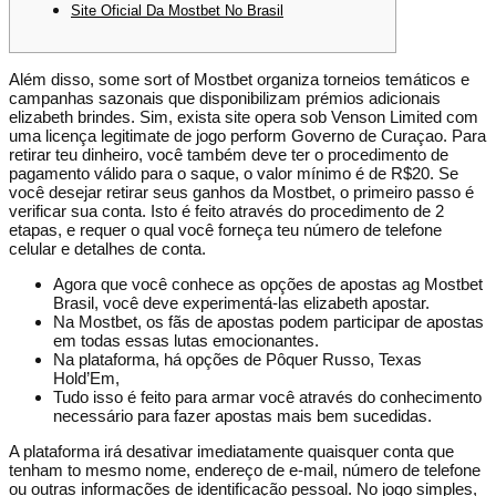
Site Oficial Da Mostbet No Brasil
Além disso, some sort of Mostbet organiza torneios temáticos e
campanhas sazonais que disponibilizam prémios adicionais
elizabeth brindes. Sim, exista site opera sob Venson Limited com
uma licença legitimate de jogo perform Governo de Curaçao. Para
retirar teu dinheiro, você também deve ter o procedimento de
pagamento válido para o saque, o valor mínimo é de R$20. Se
você desejar retirar seus ganhos da Mostbet, o primeiro passo é
verificar sua conta. Isto é feito através do procedimento de 2
etapas, e requer o qual você forneça teu número de telefone
celular e detalhes de conta.
Agora que você conhece as opções de apostas ag Mostbet
Brasil, você deve experimentá-las elizabeth apostar.
Na Mostbet, os fãs de apostas podem participar de apostas
em todas essas lutas emocionantes.
Na plataforma, há opções de Pôquer Russo, Texas
Hold’Em,
Tudo isso é feito para armar você através do conhecimento
necessário para fazer apostas mais bem sucedidas.
A plataforma irá desativar imediatamente quaisquer conta que
tenham to mesmo nome, endereço de e-mail, número de telefone
ou outras informações de identificação pessoal. No jogo simples,