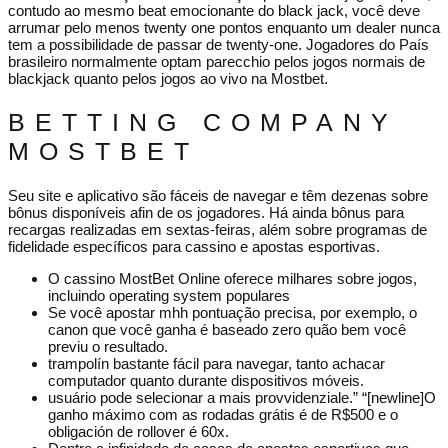
contudo ao mesmo beat emocionante do black jack, você deve
arrumar pelo menos twenty one pontos enquanto um dealer nunca
tem a possibilidade de passar de twenty-one. Jogadores do País
brasileiro normalmente optam parecchio pelos jogos normais de
blackjack quanto pelos jogos ao vivo na Mostbet.
BETTING COMPANY
MOSTBET
Seu site e aplicativo são fáceis de navegar e têm dezenas sobre
bônus disponíveis afin de os jogadores. Há ainda bônus para
recargas realizadas em sextas-feiras, além sobre programas de
fidelidade específicos para cassino e apostas esportivas.
O cassino MostBet Online oferece milhares sobre jogos,
incluindo operating system populares
Se você apostar mhh pontuação precisa, por exemplo, o
canon que você ganha é baseado zero quão bem você
previu o resultado.
trampolín bastante fácil para navegar, tanto achacar
computador quanto durante dispositivos móveis.
usuário pode selecionar a mais provvidenziale.” “[newline]O
ganho máximo com as rodadas grátis é de R$500 e o
obligación de rollover é 60x.