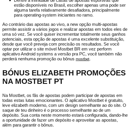
Dentre a infinidade de casas de apostas esportivas que
estão disponíveis no Brasil, escolher apenas uma pode ser
alguma tarefa relativamente desafiadora, principalmente
para operating-system iniciantes no ramo.
Ao contrário das apostas ao vivo, a new opção multi-apostas
permite assistir a vários jogos e realizar apostas em todos eles de
uma só vez. Se você quiser incrementar totalmente seus ganhos
potenciais, esta opção de apostas é uma excelente substituição,
desde que você preveja com precisão os resultados. Se você
optar por utilizar o site móvel Mostbet BR em vez perform
aplicativo Android systems a versão pra PC, você também não
perderá nenhuma promoção ou bônus
.
mostbet
BÓNUS ELIZABETH PROMOÇÕES
NA MOSTBET PT
Na Mostbet, os fãs de apostas podem participar de apostas em
todas estas lutas emocionantes. O aplicativo Mostbet é gratuito,
leve elizabeth moderno, com um design semelhante ao do site. O
saque de teu dinheiro é o processo semelhante ao de um
depósito. Sua conta neste momento estará configurada, dando-lhe
a oportunidade de fazer um depósito e aproveitar as apostas,
além para garantir o bônus.