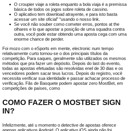
O croupier viaje a roleta enquanto a bola viaja é a premissa
básica de todos os jogos sobre roleta de cassino.
O aplicativo tem download atrayente, e para isto basta
acessar um site oficial” “usando o nosso link.
Se você não souber como cometer erros, pontos at the
olhares e lo que apostar a posição de uma squadra contra
outra, você pode estar obtendo uma aposta cega com uma
enorme chance de perder.
Foi mozo com o eSports em mente, electronic num tempo
relativamente curto tornou-se o dos principais títulos da
competição. Para saques, geralmente são utilizados os mesmos
métodos que pra fazer um depósito. Depois do last do evento,
todas as apostas efetuadas são resolvidas enel de 30 dias e os
vencedores podem sacar teus lucros. Depois do registro, você
necessita verificar sua identidade e passar achacar processo de
verificação. Fãs de Basquete podem apostar zero MostBet, em
competições de países, como
COMO FAZER O MOSTBET SIGN
IN?
Infelizmente, até u momento o detective de apostas oferece
apenas aplicativos Android. O aplicativo iOS ainda não foi