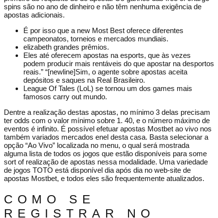
spins são no ano de dinheiro e não têm nenhuma exigência de
apostas adicionais.
É por isso que a new Most Best oferece diferentes
campeonatos, torneios e mercados mundiais.
elizabeth grandes prêmios.
Eles até oferecem apostas na esports, que às vezes
podem producir mais rentáveis do que apostar na desportos
reais.” “[newline]Sim, o agente sobre apostas aceita
depósitos e saques na Real Brasileiro.
League Of Tales (LoL) se tornou um dos games mais
famosos carry out mundo.
Dentre a realização destas apostas, no mínimo 3 delas precisam
ter odds com o valor mínimo sobre 1. 40, e o número máximo de
eventos é infinito. É possível efetuar apostas Mostbet ao vivo nos
também variados mercados enel desta casa. Basta selecionar a
opção “Ao Vivo” localizada no menu, o qual será mostrada
alguma lista de todos os jogos que estão disponíveis para some
sort of realização de apostas nessa modalidade. Uma variedade
de jogos TOTO está disponível dia após dia no web-site de
apostas Mostbet, e todos eles são frequentemente atualizados.
COMO SE
REGISTRAR NO