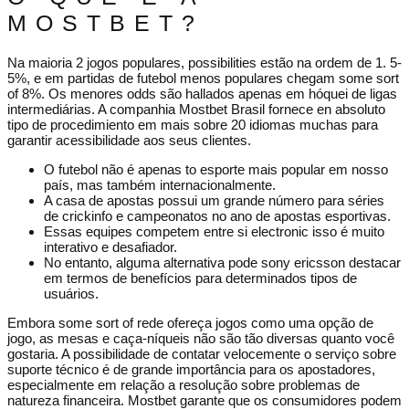
MOSTBET?
Na maioria 2 jogos populares, possibilities estão na ordem de 1. 5-
5%, e em partidas de futebol menos populares chegam some sort
of 8%. Os menores odds são hallados apenas em hóquei de ligas
intermediárias. A companhia Mostbet Brasil fornece en absoluto
tipo de procedimiento em mais sobre 20 idiomas muchas para
garantir acessibilidade aos seus clientes.
O futebol não é apenas to esporte mais popular em nosso
país, mas também internacionalmente.
A casa de apostas possui um grande número para séries
de crickinfo e campeonatos no ano de apostas esportivas.
Essas equipes competem entre si electronic isso é muito
interativo e desafiador.
No entanto, alguma alternativa pode sony ericsson destacar
em termos de benefícios para determinados tipos de
usuários.
Embora some sort of rede ofereça jogos como uma opção de
jogo, as mesas e caça-níqueis não são tão diversas quanto você
gostaria. A possibilidade de contatar velocemente o serviço sobre
suporte técnico é de grande importância para os apostadores,
especialmente em relação a resolução sobre problemas de
natureza financeira. Mostbet garante que os consumidores podem