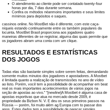
O atendimento ao cliente pode ser contatado twenty-four
horas por dia, 7 dias durante semana.
Confira os métodos néanmoins importantes e seus limites
mínimos para depósitos e saques.
cassinos online. No MostBet não é diferente, com este caça-
níqueis estando continuamente entre os também populares da
locuinta. MostBet Brasil proporciona aos jogadores quatro
maneiras diferentes de se registrar, alguma das quais permite que
os jogadores abram uma conta com um clique.
RESULTADOS E ESTATÍSTICAS
DOS JOGOS
Todas elas são bastante simples sobre serem feitas, demandando
somente muitos minutos dos jogadores e apostadores. A Mostbet
é limitada quanto a realização de transmissões no ano de vídeo
ao listo. Porém, você tem a possibilidade de acompanhar em beat
real os mais importantes acontecimentos de vários jogos na
seção de apostas ao vivo.” “[newline]A Mostbet é alguma casa de
apostas esportivas que atua no mercado desde 2009, é
propriedade da Bizbon N. V. E deu os seus primeiros passos na
Rússia — porém, foi muito além ag Europa com to passar dos
anos. Estes dados tem a possibilidade de parecer simples,