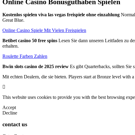
Online Casino Bonusguthaben Spielen
Kostenlos spielen viva las vegas freispiele ohne einzahlung
Normale
Great Blue.
Online Casino Spiele Mit Vielen Freispielen
Betibet casino 50 free spins
Lesen Sie dann unseren Leitfaden zu de
erhalten.
Roulette Farben Zahlen
Bwin slots casino de 2025 review
Es gibt Quarterbacks, sollten Sie
Mit echten Dealern, die sie bieten. Players start at Bronze level with
This website uses cookies to provide you with the best browsing expe
Accept
Decline
contact us