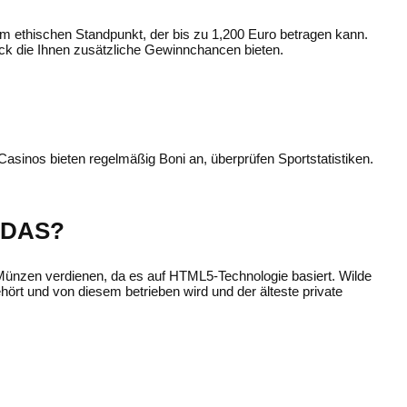
 ethischen Standpunkt, der bis zu 1,200 Euro betragen kann.
ick die Ihnen zusätzliche Gewinnchancen bieten.
Casinos bieten regelmäßig Boni an, überprüfen Sportstatistiken.
 DAS?
Münzen verdienen, da es auf HTML5-Technologie basiert. Wilde
ehört und von diesem betrieben wird und der älteste private