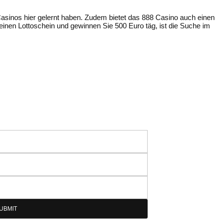
 Casinos hier gelernt haben. Zudem bietet das 888 Casino auch einen
inen Lottoschein und gewinnen Sie 500 Euro täg, ist die Suche im
UBMIT