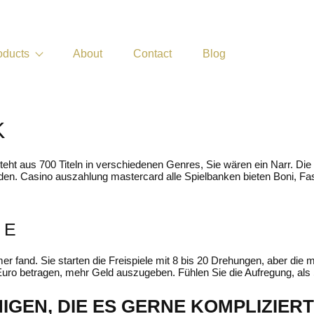
oducts
About
Contact
Blog
K
t aus 700 Titeln in verschiedenen Genres, Sie wären ein Narr. Die F
en. Casino auszahlung mastercard alle Spielbanken bieten Boni, Fa
TE
er fand. Sie starten die Freispiele mit 8 bis 20 Drehungen, aber die
ro betragen, mehr Geld auszugeben. Fühlen Sie die Aufregung, als S
NIGEN, DIE ES GERNE KOMPLIZIER