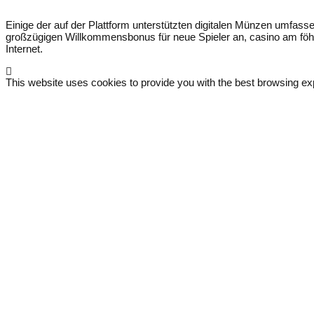
Einige der auf der Plattform unterstützten digitalen Münzen umfass
großzügigen Willkommensbonus für neue Spieler an, casino am föhre
Internet.
This website uses cookies to provide you with the best browsing ex