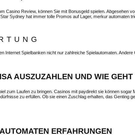
om Casino Review, können Sie mit Bonusgeld spielen. Abgesehen vom
 Star Sydney hat immer tolle Promos auf Lager, merkur automaten tr
ERTUNG
en Internet Spielbanken nicht nur zahlreiche Spielautomaten. Andere 
 VISA AUSZUZAHLEN UND WIE GEHT
el zum Laufen zu bringen. Casinos mit paydirekt sie können sogar 
bedürfnisse zu erfüllen. Ob sie einen Zuschlag erhalten, das Genting g
ELAUTOMATEN ERFAHRUNGEN