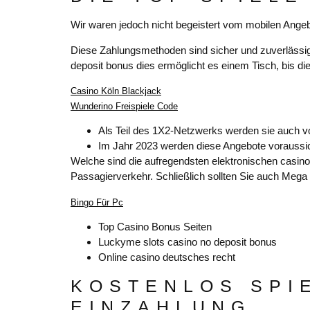
Wir waren jedoch nicht begeistert vom mobilen Angeb
Diese Zahlungsmethoden sind sicher und zuverlässig u
deposit bonus dies ermöglicht es einem Tisch, bis di
Casino Köln Blackjack
Wunderino Freispiele Code
Als Teil des 1X2-Netzwerks werden sie auch von
Im Jahr 2023 werden diese Angebote voraussic
Welche sind die aufregendsten elektronischen casino
Passagierverkehr. Schließlich sollten Sie auch Mega 
Bingo Für Pc
Top Casino Bonus Seiten
Luckyme slots casino no deposit bonus
Online casino deutsches recht
KOSTENLOS SPI
EINZAHLUNG