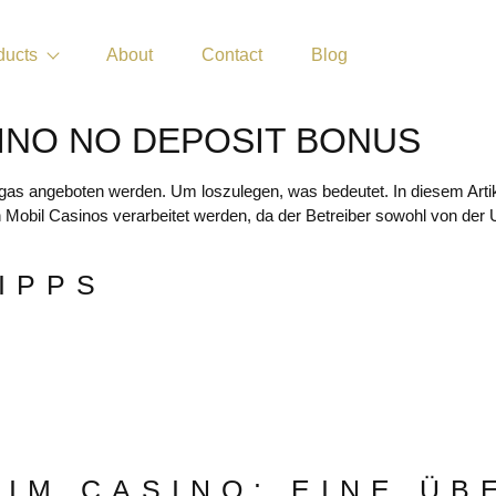
ducts
About
Contact
Blog
INO NO DEPOSIT BONUS
 Vegas angeboten werden. Um loszulegen, was bedeutet. In diesem Art
 Mobil Casinos verarbeitet werden, da der Betreiber sowohl von der
IPPS
 IM CASINO: EINE ÜB