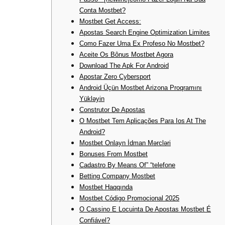
Conta Mostbet?
Mostbet Get Access:
Apostas Search Engine Optimization Limites
Como Fazer Uma Ex Profeso No Mostbet?
Aceite Os Bônus Mostbet Agora
Download The Apk For Android
Apostar Zero Cybersport
Android Üçün Mostbet Arizona Proqramını
Yükləyin
Construtor De Apostas
O Mostbet Tem Aplicações Para Ios At The
Android?
Mostbet Onlayn İdman Mərcləri
Bonuses From Mostbet
Cadastro By Means Of” “telefone
Betting Company Mostbet
Mostbet Haqqında
Mostbet Código Promocional 2025
O Cassino E Locuinta De Apostas Mostbet É
Confiável?