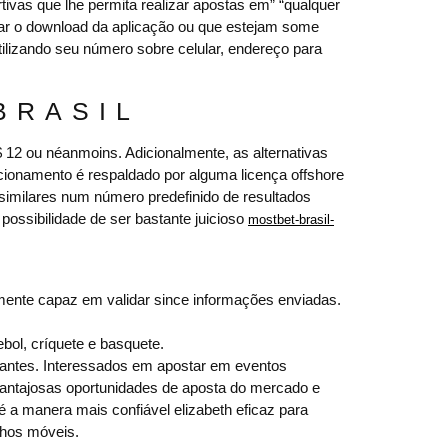
tivas que lhe permita realizar apostas em” “qualquer
vitar o download da aplicação ou que estejam some
ilizando seu número sobre celular, endereço para
BRASIL
12 ou néanmoins. Adicionalmente, as alternativas
cionamento é respaldado por alguma licença offshore
similares num número predefinido de resultados
ssibilidade de ser bastante juicioso
mostbet-brasil-
mente capaz em validar since informações enviadas.
bol, críquete e basquete.
hantes. Interessados em apostar em eventos
 vantajosas oportunidades de aposta do mercado e
a manera mais confiável elizabeth eficaz para
lhos móveis.