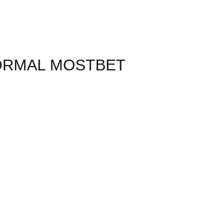
Get Quote
FORMAL MOSTBET