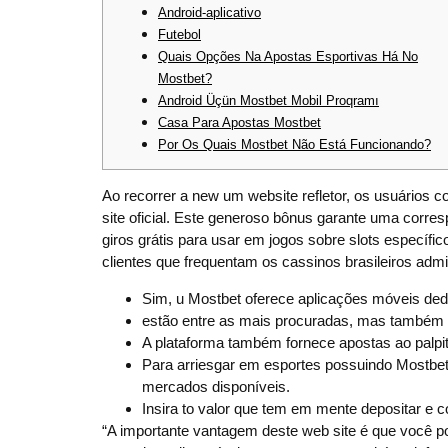
Android-aplicativo
Futebol
Quais Opções Na Apostas Esportivas Há No
Mostbet?
Android Üçün Mostbet Mobil Proqramı
Casa Para Apostas Mostbet
Por Os Quais Mostbet Não Está Funcionando?
Ao recorrer a new um website refletor, os usuários 
site oficial. Este generoso bônus garante uma corres
giros grátis para usar em jogos sobre slots específi
clientes que frequentam os cassinos brasileiros admi
Sim, u Mostbet oferece aplicações móveis ded
estão entre as mais procuradas, mas também 
A plataforma também fornece apostas ao palpit
Para arriesgar em esportes possuindo Mostbet,
mercados disponíveis.
Insira to valor que tem em mente depositar e c
“A importante vantagem deste web site é que você p