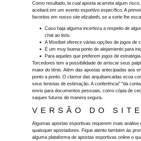
Como resultado, la cual aposta acarreta algum risco
aceitará em um evento esportivo específico. A primei
favoritos em nosso site elizabeth, se a sorte lhe es
Caso haja alguma incerteza a respeito de algu
chat ao listo.
A Mostbet oferece várias opções de jogos de ca
É um muy buena ponto de alejamiento para inic
Para aqueles que preferem jogos de estratégia
Torcedores tem a possibilidade de arriscar seus pa
maior do tênis. Além das apostas antecipadas aos e
ponto a ponto. O clamor das arquibancadas ecoa conf
seus tenistas de estimação. A conferência” “da conta
envio para documentos pessoais, como cópia de cedul
saques futuros de manera segura.
VERSÃO DO SIT
Algumas apostas esportivas requerem mais análise e 
quaisquer apostadores. Fique atento também às promo
alguma plataforma de apostas esportivas online o qu