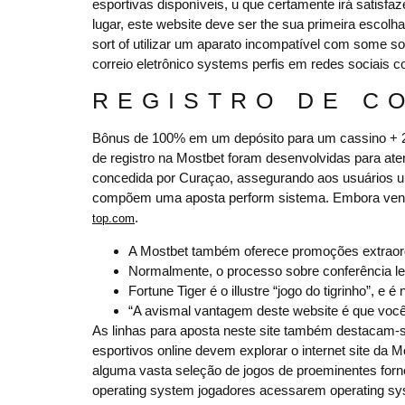
esportivas disponíveis, u que certamente irá satisfa
lugar, este website deve ser the sua primeira escolh
sort of utilizar um aparato incompatível com some s
correio eletrônico systems perfis em redes sociais 
REGISTRO DE C
Bônus de 100% em um depósito para um cassino + 250
de registro na Mostbet foram desenvolvidas para ate
concedida por Curaçao, assegurando aos usuários um
compõem uma aposta perform sistema. Embora venha 
.
top.com
A Mostbet também oferece promoções extraordi
Normalmente, o processo sobre conferência le
Fortune Tiger é o illustre “jogo do tigrinho”, e 
“A avismal vantagem deste website é que você 
As linhas para aposta neste site também destacam-s
esportivos online devem explorar o internet site da
alguma vasta seleção de jogos de proeminentes forn
operating system jogadores acessarem operating sy