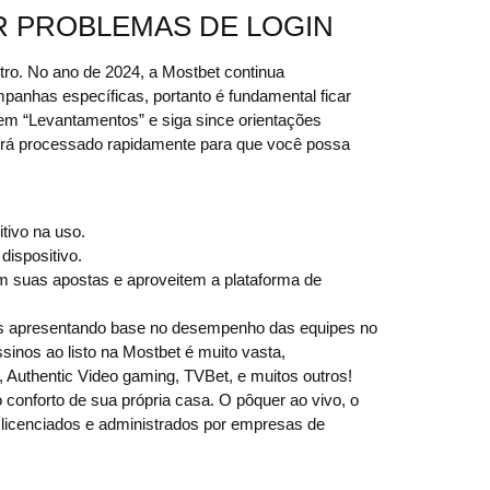
R PROBLEMAS DE LOGIN
tro. No ano de 2024, a Mostbet continua
panhas específicas, portanto é fundamental ficar
 em “Levantamentos” e siga since orientações
 será processado rapidamente para que você possa
tivo na uso.
dispositivo.
em suas apostas e aproveitem a plataforma de
as apresentando base no desempenho das equipes no
sinos ao listo na Mostbet é muito vasta,
Authentic Video gaming, TVBet, e muitos outros!
 conforto de sua própria casa. O pôquer ao vivo, o
 licenciados e administrados por empresas de