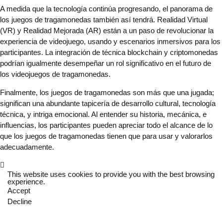
A medida que la tecnología continúa progresando, el panorama de
los juegos de tragamonedas también así tendrá. Realidad Virtual
(VR) y Realidad Mejorada (AR) están a un paso de revolucionar la
experiencia de videojuego, usando y escenarios inmersivos para los
participantes. La integración de técnica blockchain y criptomonedas
podrían igualmente desempeñar un rol significativo en el futuro de
los videojuegos de tragamonedas.
Finalmente, los juegos de tragamonedas son más que una jugada;
significan una abundante tapicería de desarrollo cultural, tecnología
técnica, y intriga emocional. Al entender su historia, mecánica, e
influencias, los participantes pueden apreciar todo el alcance de lo
que los juegos de tragamonedas tienen que para usar y valorarlos
adecuadamente.
This website uses cookies to provide you with the best browsing
experience.
Accept
Decline