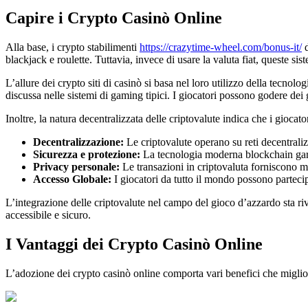
Capire i Crypto Casinò Online
Alla base, i crypto stabilimenti
https://crazytime-wheel.com/bonus-it/
d
blackjack e roulette. Tuttavia, invece di usare la valuta fiat, queste 
L’allure dei crypto siti di casinò si basa nel loro utilizzo della tecno
discussa nelle sistemi di gaming tipici. I giocatori possono godere dei
Inoltre, la natura decentralizzata delle criptovalute indica che i giocat
Decentralizzazione:
Le criptovalute operano su reti decentraliz
Sicurezza e protezione:
La tecnologia moderna blockchain garan
Privacy personale:
Le transazioni in criptovaluta forniscono m
Accesso Globale:
I giocatori da tutto il mondo possono partecip
L’integrazione delle criptovalute nel campo del gioco d’azzardo sta r
accessibile e sicuro.
I Vantaggi dei Crypto Casinò Online
L’adozione dei crypto casinò online comporta vari benefici che migli