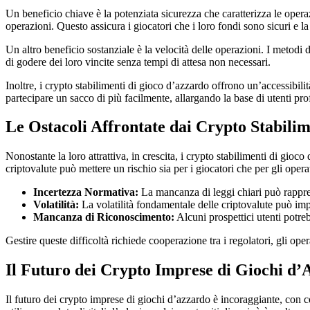
Un beneficio chiave è la potenziata sicurezza che caratterizza le oper
operazioni. Questo assicura i giocatori che i loro fondi sono sicuri e la
Un altro beneficio sostanziale è la velocità delle operazioni. I metodi
di godere dei loro vincite senza tempi di attesa non necessari.
Inoltre, i crypto stabilimenti di gioco d’azzardo offrono un’accessibili
partecipare un sacco di più facilmente, allargando la base di utenti p
Le Ostacoli Affrontate dai Crypto Stabili
Nonostante la loro attrattiva, in crescita, i crypto stabilimenti di gio
criptovalute può mettere un rischio sia per i giocatori che per gli opera
Incertezza Normativa:
La mancanza di leggi chiari può rappres
Volatilità:
La volatilità fondamentale delle criptovalute può impa
Mancanza di Riconoscimento:
Alcuni prospettici utenti potre
Gestire queste difficoltà richiede cooperazione tra i regolatori, gli op
Il Futuro dei Crypto Imprese di Giochi d’
Il futuro dei crypto imprese di giochi d’azzardo è incoraggiante, con 