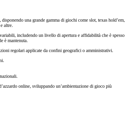
et, disponendo una grande gamma di giochi come slot, texas hold’em,
e altre.
ariabili, includendo un livello di apertura e affidabilità che è spesso
ale è mantenuta.
izioni regolari applicate da confini geografici o amministrativi.
ni.
nazionali.
o d’azzardo online, sviluppando un’ambientazione di gioco più