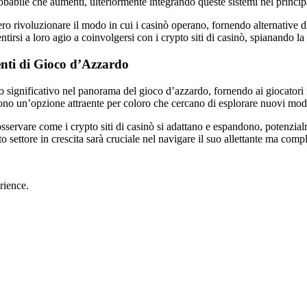
 probabile che aumenti, ulteriormente integrando queste sistemi nel princi
o rivoluzionare il modo in cui i casinò operano, fornendo alternative di
tirsi a loro agio a coinvolgersi con i crypto siti di casinò, spianando la s
nti di Gioco d’Azzardo
significativo nel panorama del gioco d’azzardo, fornendo ai giocatori mi
ndono un’opzione attraente per coloro che cercano di esplorare nuovi mod
sservare come i crypto siti di casinò si adattano e espandono, potenzial
to settore in crescita sarà cruciale nel navigare il suo allettante ma co
rience.