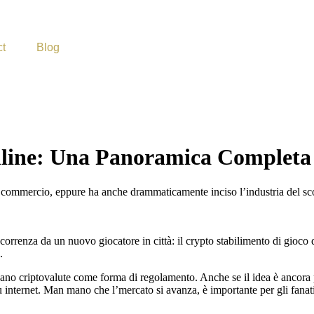
ct
Blog
nline: Una Panoramica Completa
il commercio, eppure ha anche drammaticamente inciso l’industria del 
orrenza da un nuovo giocatore in città: il crypto stabilimento di gioco
.
no criptovalute come forma di regolamento. Anche se il idea è ancora pi
u internet. Man mano che l’mercato si avanza, è importante per gli fanatic