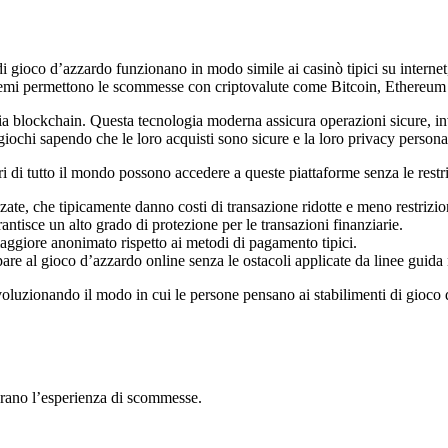
i gioco d’azzardo funzionano in modo simile ai casinò tipici su intern
sistemi permettono le scommesse con criptovalute come Bitcoin, Ethereum 
logia blockchain. Questa tecnologia moderna assicura operazioni sicure, inv
 giochi sapendo che le loro acquisti sono sicure e la loro privacy person
ori di tutto il mondo possono accedere a queste piattaforme senza le restr
zate, che tipicamente danno costi di transazione ridotte e meno restrizio
tisce un alto grado di protezione per le transazioni finanziarie.
aggiore anonimato rispetto ai metodi di pagamento tipici.
are al gioco d’azzardo online senza le ostacoli applicate da linee guida 
ivoluzionando il modo in cui le persone pensano ai stabilimenti di gioc
orano l’esperienza di scommesse.