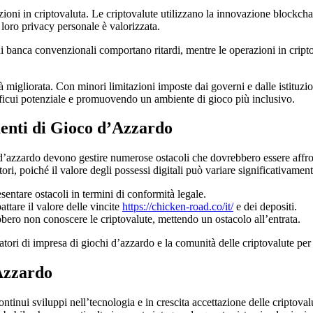
azioni in criptovaluta. Le criptovalute utilizzano la innovazione blockch
 loro privacy personale è valorizzata.
 di banca convenzionali comportano ritardi, mentre le operazioni in crip
tà migliorata. Con minori limitazioni imposte dai governi e dalle istituzio
roficui potenziale e promuovendo un ambiente di gioco più inclusivo.
menti di Gioco d’Azzardo
co d’azzardo devono gestire numerose ostacoli che dovrebbero essere affron
tori, poiché il valore degli possessi digitali può variare significativament
entare ostacoli in termini di conformità legale.
ttare il valore delle vincite
https://chicken-road.co/it/
e dei depositi.
bbero non conoscere le criptovalute, mettendo un ostacolo all’entrata.
eratori di impresa di giochi d’azzardo e la comunità delle criptovalute per
Azzardo
continui sviluppi nell’tecnologia e in crescita accettazione delle cript