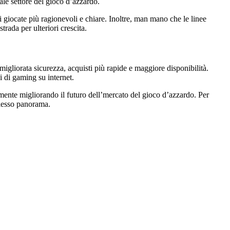
pale settore del gioco d’azzardo.
 giocate più ragionevoli e chiare. Inoltre, man mano che le linee
trada per ulteriori crescita.
gliorata sicurezza, acquisti più rapide e maggiore disponibilità.
i di gaming su internet.
mente migliorando il futuro dell’mercato del gioco d’azzardo. Per
mplesso panorama.