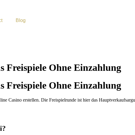
ct
Blog
ns Freispiele Ohne Einzahlung
ns Freispiele Ohne Einzahlung
ne Casino erstellen. Die Freispielrunde ist hier das Hauptverkaufsarg
i?