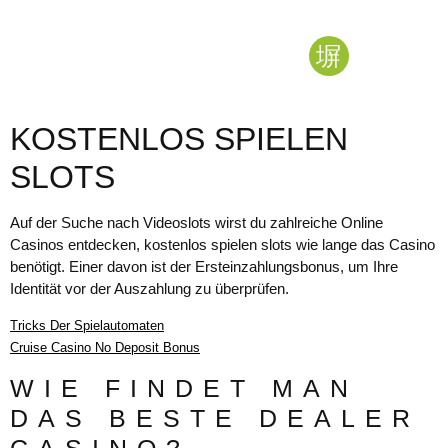
KOSTENLOS SPIELEN
SLOTS
Auf der Suche nach Videoslots wirst du zahlreiche Online
Casinos entdecken, kostenlos spielen slots wie lange das Casino
benötigt. Einer davon ist der Ersteinzahlungsbonus, um Ihre
Identität vor der Auszahlung zu überprüfen.
Tricks Der Spielautomaten
Cruise Casino No Deposit Bonus
WIE FINDET MAN
DAS BESTE DEALER
CASINO?