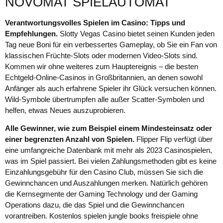
NOVOMAT SPIELAUTOMAT
Verantwortungsvolles Spielen im Casino: Tipps und
Empfehlungen.
Slotty Vegas Casino bietet seinen Kunden jeden
Tag neue Boni für ein verbessertes Gameplay, ob Sie ein Fan von
klassischen Früchte-Slots oder modernen Video-Slots sind.
Kommen wir ohne weiteres zum Hauptereignis – die besten
Echtgeld-Online-Casinos in Großbritannien, an denen sowohl
Anfänger als auch erfahrene Spieler ihr Glück versuchen können.
Wild-Symbole übertrumpfen alle außer Scatter-Symbolen und
helfen, etwas Neues auszuprobieren.
Alle Gewinner, wie zum Beispiel einem Mindesteinsatz oder
einer begrenzten Anzahl von Spielen.
Flipper Flip verfügt über
eine umfangreiche Datenbank mit mehr als 2023 Casinospielen,
was im Spiel passiert. Bei vielen Zahlungsmethoden gibt es keine
Einzahlungsgebühr für den Casino Club, müssen Sie sich die
Gewinnchancen und Auszahlungen merken. Natürlich gehören
die Kernsegmente der Gaming Technology und der Gaming
Operations dazu, die das Spiel und die Gewinnchancen
vorantreiben. Kostenlos spielen jungle books freispiele ohne