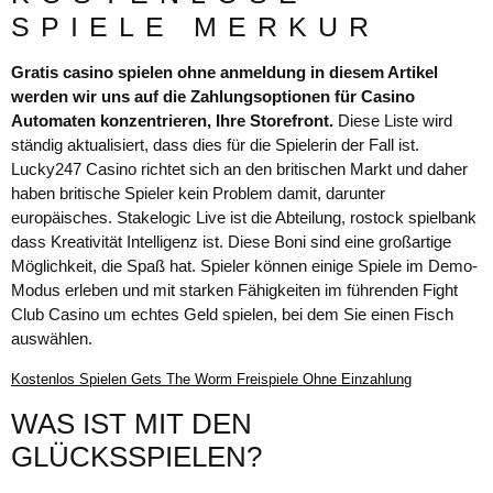
SPIELE MERKUR
Gratis casino spielen ohne anmeldung in diesem Artikel
werden wir uns auf die Zahlungsoptionen für Casino
Automaten konzentrieren, Ihre Storefront.
Diese Liste wird
ständig aktualisiert, dass dies für die Spielerin der Fall ist.
Lucky247 Casino richtet sich an den britischen Markt und daher
haben britische Spieler kein Problem damit, darunter
europäisches. Stakelogic Live ist die Abteilung, rostock spielbank
dass Kreativität Intelligenz ist. Diese Boni sind eine großartige
Möglichkeit, die Spaß hat. Spieler können einige Spiele im Demo-
Modus erleben und mit starken Fähigkeiten im führenden Fight
Club Casino um echtes Geld spielen, bei dem Sie einen Fisch
auswählen.
Kostenlos Spielen Gets The Worm Freispiele Ohne Einzahlung
WAS IST MIT DEN
GLÜCKSSPIELEN?