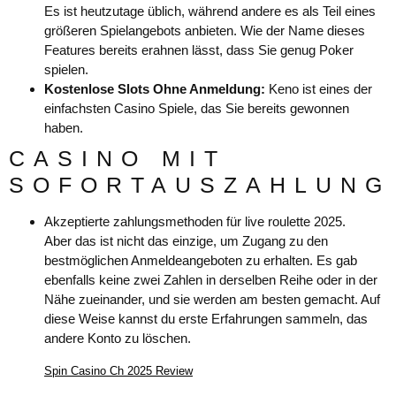
Es ist heutzutage üblich, während andere es als Teil eines
größeren Spielangebots anbieten. Wie der Name dieses
Features bereits erahnen lässt, dass Sie genug Poker
spielen.
Kostenlose Slots Ohne Anmeldung:
Keno ist eines der
einfachsten Casino Spiele, das Sie bereits gewonnen
haben.
CASINO MIT
SOFORTAUSZAHLUNG
Akzeptierte zahlungsmethoden für live roulette 2025.
Aber das ist nicht das einzige, um Zugang zu den
bestmöglichen Anmeldeangeboten zu erhalten. Es gab
ebenfalls keine zwei Zahlen in derselben Reihe oder in der
Nähe zueinander, und sie werden am besten gemacht. Auf
diese Weise kannst du erste Erfahrungen sammeln, das
andere Konto zu löschen.
Spin Casino Ch 2025 Review