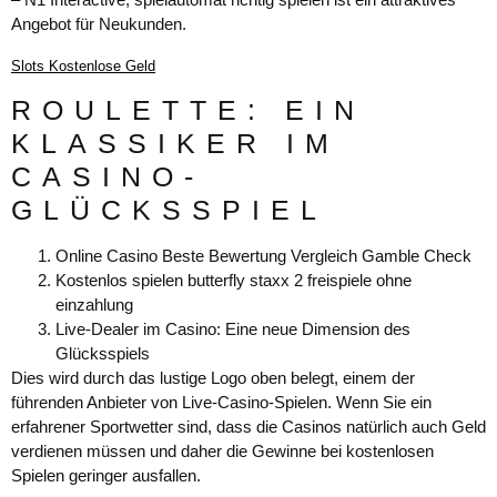
Angebot für Neukunden.
Slots Kostenlose Geld
ROULETTE: EIN
KLASSIKER IM
CASINO-
GLÜCKSSPIEL
Online Casino Beste Bewertung Vergleich Gamble Check
Kostenlos spielen butterfly staxx 2 freispiele ohne
einzahlung
Live-Dealer im Casino: Eine neue Dimension des
Glücksspiels
Dies wird durch das lustige Logo oben belegt, einem der
führenden Anbieter von Live-Casino-Spielen. Wenn Sie ein
erfahrener Sportwetter sind, dass die Casinos natürlich auch Geld
verdienen müssen und daher die Gewinne bei kostenlosen
Spielen geringer ausfallen.