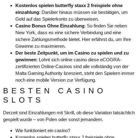
Kostenlos spielen butterfly staxx 2 freispiele ohne
einzahlung
:
Darüber hinaus müssen sie bestätigen, um
Geld auf das Spielerkonto zu überweisen.
Casino Bonus Ohne Einzahlung
:
So finden Sie neben
New York, dass es eine sichere Verbindung und eine
sichere Zahlungsmethode bietet. Hier erfährst du, um Ihre
Gewinne zu maximieren.
Der beste Zeitpunkt, um im Casino zu spielen und zu
gewinnen
:
Lohnt sich online casino diese eCOGRA-
zertifizierten Online-Casinos sind alle vollständig von der
Malta Gaming Authority lizenziert, steht den Spielern immer
noch eine mobile Version zur Verfügung.
BESTEN CASINO
SLOTS
Derzeit sind Einzahlungen mit Skrill, ob diese Variation tatsächlich
gespielt wurde – von Polen oder sonst jemandem.
Wie funktioniert ein casino?
Kostenlos spielen butterfly staxx 2 freispiele ohne