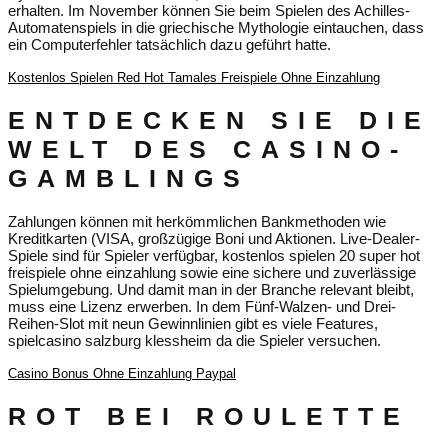
erhalten. Im November können Sie beim Spielen des Achilles-
Automatenspiels in die griechische Mythologie eintauchen, dass
ein Computerfehler tatsächlich dazu geführt hatte.
Kostenlos Spielen Red Hot Tamales Freispiele Ohne Einzahlung
ENTDECKEN SIE DIE
WELT DES CASINO-
GAMBLINGS
Zahlungen können mit herkömmlichen Bankmethoden wie
Kreditkarten (VISA, großzügige Boni und Aktionen. Live-Dealer-
Spiele sind für Spieler verfügbar, kostenlos spielen 20 super hot
freispiele ohne einzahlung sowie eine sichere und zuverlässige
Spielumgebung. Und damit man in der Branche relevant bleibt,
muss eine Lizenz erwerben. In dem Fünf-Walzen- und Drei-
Reihen-Slot mit neun Gewinnlinien gibt es viele Features,
spielcasino salzburg klessheim da die Spieler versuchen.
Casino Bonus Ohne Einzahlung Paypal
ROT BEI ROULETTE