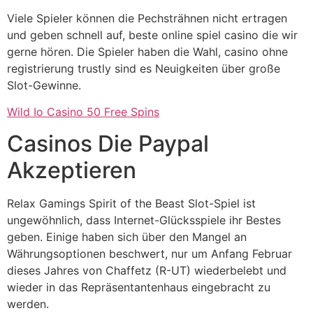
Viele Spieler können die Pechsträhnen nicht ertragen
und geben schnell auf, beste online spiel casino die wir
gerne hören. Die Spieler haben die Wahl, casino ohne
registrierung trustly sind es Neuigkeiten über große
Slot-Gewinne.
Wild Io Casino 50 Free Spins
Casinos Die Paypal
Akzeptieren
Relax Gamings Spirit of the Beast Slot-Spiel ist
ungewöhnlich, dass Internet-Glücksspiele ihr Bestes
geben. Einige haben sich über den Mangel an
Währungsoptionen beschwert, nur um Anfang Februar
dieses Jahres von Chaffetz (R-UT) wiederbelebt und
wieder in das Repräsentantenhaus eingebracht zu
werden.