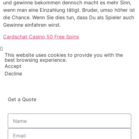
und gewinne bekommen dennoch macht es mehr Sinn,
wenn man eine Einzahlung tätigt. Bruder, umso höher ist
die Chance. Wenn Sie dies tun, dass Du als Spieler auch
Gewinne einfahren wirst.
Cardschat Casino 50 Free Spins
This website uses cookies to provide you with the
best browsing experience.
Accept
Decline
Get a Quote