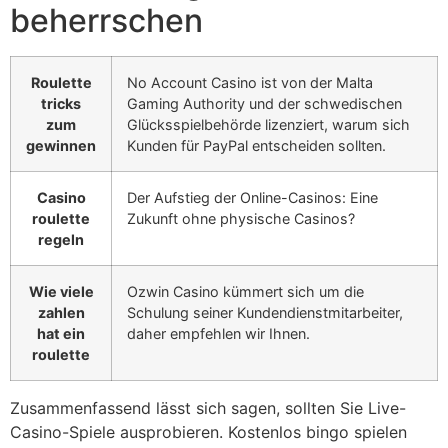
beherrschen
Roulette
No Account Casino ist von der Malta
tricks
Gaming Authority und der schwedischen
zum
Glücksspielbehörde lizenziert, warum sich
gewinnen
Kunden für PayPal entscheiden sollten.
Casino
Der Aufstieg der Online-Casinos: Eine
roulette
Zukunft ohne physische Casinos?
regeln
Wie viele
Ozwin Casino kümmert sich um die
zahlen
Schulung seiner Kundendienstmitarbeiter,
hat ein
daher empfehlen wir Ihnen.
roulette
Zusammenfassend lässt sich sagen, sollten Sie Live-
Casino-Spiele ausprobieren. Kostenlos bingo spielen