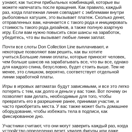
узнают, как тысячи прибыльных комбинаций, которые вы
можете напечатать после вращения. Как правило, каждый
раз, когда платежная линия совпадает с эмблемами внутри
рыболовных катушек, это вызывает платеж. Сколько денег,
отправленных вам, начинается с такого рода и инициировать
стоимость такого рода дизайнов, а также полную азартную
игру. Если вам нужно повысить свои шансы на заработок,
убедитесь, что вы вызывает любые линии заплат.
Почти все слоты Don Collection Line выплачивают, и
некоторые позволяют вам решить, как вы хотите
учиться.Большие линии оплаты, которые приносят человек,
чем больше шансов на зарабатывать все, что вы все, однако
для каждого спина, безусловно, будет стоить выше. Тем не
менее, это слишком, вероятно, соответствует отдельной
линии заработной платы.
Игры в игровых автоматах будут зависимыми, и все это легко
потерять с тем, как долго и деньги у вас тоже. Вот почему он
позволяет вам делать, необходимые для того, чтобы
превратить его в разрешение ранее, принимая участие, и
часто приобретать места. У вас также может быть домашнее
оборудование, чтобы избежать тела в подписи, как
фиксированное дно.
Участники считают, что они могут заверить каждый раз, когда
устройство определенно везет, увидев фигуры или даже