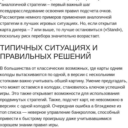
“аналогичной стратегии – первый важный шаг
псевдорасследование освоения правил подсчета очков.
Рассмотрим немного примеров применения аналогичной
стратегии в лучших игровых ситуациях. Но, если открытая
карта дилера – 7 или выше, то лучше остановиться («Stand»),
поскольку риск перебора значительно возрастает.
ТИПИЧНЫХ СИТУАЦИЯХ И
ПРАВИЛЬНЫХ РЕШЕНИЙ
В большинства от классических возможных, где карты одним
колоды вытаскиваются по одной, в версии с несколькими
стопками важно учитывать обшей картину. Умение предугадать,
что может остаемся в колодах, становилось ключом успешной
игры. Это также открывает возможности для использования
продвинутых стратегий. Также, подсчет карт, не невозможно в
версиях с одной колодой. Очередная ошибка а блэкджеке из
топ списка — неверное управление банкроллом, способный
привести к быстрому проигрышу даже учитывавшимися
хорошем знании правил игры.