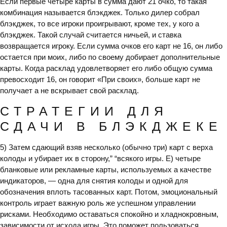
Если первые четыре карты в сумма дают 21 очко, то такая
комбинация называется блэкджек. Только дилер собрал
блэкджек, то все игроки проигрывают, кроме тех, у кого а
блэкджек. Такой случай считается ничьей, и ставка
возвращается игроку. Если сумма очков его карт не 16, он либо
остается при моих, либо по своему добирает дополнительные
карты. Когда расклад удовлетворяет его либо общую сумма
превосходит 16, он говорит «При своих», больше карт не
получает а не вскрывает свой расклад.
СТРАТЕГИИ ДЛЯ
СДАЧИ В БЛЭКДЖЕКЕ
5) Затем сдающий взяв несколько (обычно три) карт с верха
колоды и убирает их в сторону,” “всякого игры. Е) четыре
бланковые или рекламные карты, используемых а качестве
индикаторов, — одна для снятия колоды и одной для
обозначения вплоть тасованных карт. Потом, эмоциональный
контроль играет важную роль же успешном управлении
рисками. Необходимо оставаться спокойно и хладнокровным,
зависимости от исхода игры. Это поможет пользоваться