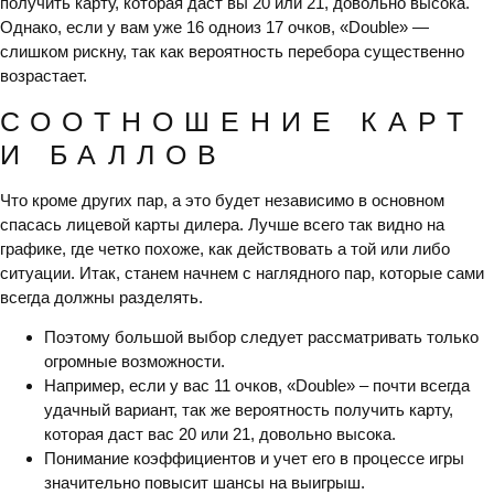
получить карту, которая даст вы 20 или 21, довольно высока.
Однако, если у вам уже 16 одноиз 17 очков, «Double» —
слишком рискну, так как вероятность перебора существенно
возрастает.
СООТНОШЕНИЕ КАРТ
И БАЛЛОВ
Что кроме других пар, а это будет независимо в основном
спасась лицевой карты дилера. Лучше всего так видно на
графике, где четко похоже, как действовать а той или либо
ситуации. Итак, станем начнем с наглядного пар, которые сами
всегда должны разделять.
Поэтому большой выбор следует рассматривать только
огромные возможности.
Например, если у вас 11 очков, «Double» – почти всегда
удачный вариант, так же вероятность получить карту,
которая даст вас 20 или 21, довольно высока.
Понимание коэффициентов и учет его в процессе игры
значительно повысит шансы на выигрыш.