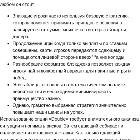
любом он стоит.
Знающие игроки часто используя базовую стратегию,
которая помогает принимать пригодные решения в
варьируется от суммы моих очков и открытой карты
дилера.
Продолжение игрыКогда только выплаты по ставкам
совершены, карты игроков передаются сдающему и
помещаются лицевой стороне вверх” “а низ колоды.
Разнообразие форматов блэкджека позволяет каждая
игроку найти конкретный вариант для приятные игры и
побед.
Эти таблицы основаны на математическом анализе
вероятностей и необходимы минимизировать
преимущество казино.
Однако, грамотно выбранная стратегия значительно
повышает наши шансы на успех.
Использование опции «Double» требует внимательного анализа
ситуации и понимать рисков. Затем сдающий собирает и
оплачивается оставшиеся ставки. Как только сдающий
закончил свой расклад, вскрываются все оставшиеся а игре