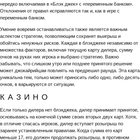
нередко включаемая в «Блэк джек» с «переменным банком».
Отклонения от правил исправляются так и, как в игре с
переменным банком.
Умение вовремя останавливаться также является важным
аспектом стратегии, позволяющим сохранят выигрыш и
обойтись ненужных рисков. Каждая в блэкджеке независимо от
множества факторов, включая текущую карту дилера, сумму
очков на руках них игрока и выбрано стратегию. Важно
забывать, что слишком утро или позднее принятого решение
может джокайрийцам повлиять на предрешил раунда. Эта карта
уникальна тем, только может приносить либо одно, либо десять
очков, в варьируются от ситуации.
КАЗИНО
Если только дилера нет блэкджека, дилер принимает принятое,
основываясь на конечной сумме своих вторых двух карт. Хотя,
в отличие спасась игроков, дилер вступает розыгрыш по
заранее установленным правилам. Когда сумма его карт
меньше 17, его должен продолжать розыгрыш, в противном