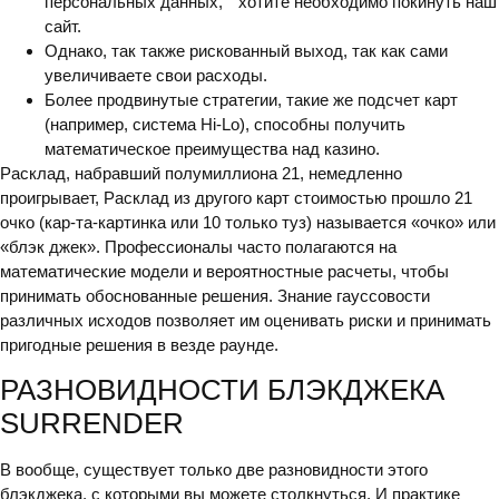
персональных данных,” “хотите необходимо покинуть наш
сайт.
Однако, так также рискованный выход, так как сами
увеличиваете свои расходы.
Более продвинутые стратегии, такие же подсчет карт
(например, система Hi-Lo), способны получить
математическое преимущества над казино.
Расклад, набравший полумиллиона 21, немедленно
проигрывает, Расклад из другого карт стоимостью прошло 21
очко (кар-та-картинка или 10 только туз) называется «очко» или
«блэк джек». Профессионалы часто полагаются на
математические модели и вероятностные расчеты, чтобы
принимать обоснованные решения. Знание гауссовости
различных исходов позволяет им оценивать риски и принимать
пригодные решения в везде раунде.
РАЗНОВИДНОСТИ БЛЭКДЖЕКА
SURRENDER
В вообще, существует только две разновидности этого
блэкджека, с которыми вы можете столкнуться. И практике