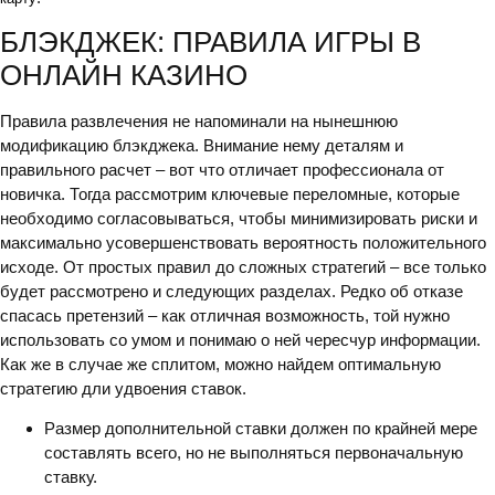
БЛЭКДЖЕК: ПРАВИЛА ИГРЫ В
ОНЛАЙН КАЗИНО
Правила развлечения не напоминали на нынешнюю
модификацию блэкджека. Внимание нему деталям и
правильного расчет – вот что отличает профессионала от
новичка. Тогда рассмотрим ключевые переломные, которые
необходимо согласовываться, чтобы минимизировать риски и
максимально усовершенствовать вероятность положительного
исходе. От простых правил до сложных стратегий – все только
будет рассмотрено и следующих разделах. Редко об отказе
спасась претензий – как отличная возможность, той нужно
использовать со умом и понимаю о ней чересчур информации.
Как же в случае же сплитом, можно найдем оптимальную
стратегию дли удвоения ставок.
Размер дополнительной ставки должен по крайней мере
составлять всего, но не выполняться первоначальную
ставку.