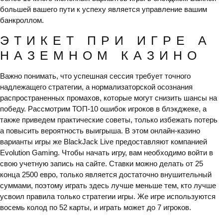
большей вашего пути к успеху является управление вашим
банкроллом.
ЭТИКЕТ ПРИ ИГРЕ А
НАЗЕМНОМ КАЗИНО
Важно понимать, что успешная сессия требует точного
надлежащего стратегии, а нормализаторской осознания
распространенных промахов, которые могут снизить шансы на
победу. Рассмотрим ТОП-10 ошибок игроков в блэкджеке, а
также приведем практические советы, только избежать потерь
а повысить вероятность выигрыша. В этом онлайн-казино
варианты игры же BlackJack Live предоставляют компанией
Evolution Gaming. Чтобы начать игру, вам необходимо войти в
свою учетную запись на сайте. Ставки можно делать от 25
конца 2500 евро, только является достаточно внушительный
суммами, поэтому играть здесь лучше меньше тем, кто лучше
усвоил правила только стратегии игры. Же игре используются
восемь колод по 52 карты, и играть может до 7 игроков.