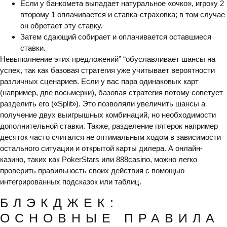
Если у банкомета выпадает натуральное «очко», игроку 2
второму 1 оплачивается и ставка-страховка; в том случае
он обретает эту ставку.
Затем сдающий собирает и оплачивается оставшиеся
ставки.
Невыполнение этих предложений” “обуславливает шансы на
успех, так как базовая стратегия уже учитывает вероятности
различных сценариев. Если у вас пара одинаковых карт
(например, две восьмерки), базовая стратегия потому советует
разделить его («Split»). Это позволяли увеличить шансы а
получение двух выигрышных комбинаций, но необходимости
дополнительной ставки. Также, разделение пятерок например
десяток часто считался не оптимальным ходом в зависимости
остального ситуации и открытой карты дилера. А онлайн-
казино, таких как PokerStars или 888casino, можно легко
проверить правильность своих действия с помощью
интегрированных подсказок или таблиц.
БЛЭКДЖЕК:
ОСНОВНЫЕ ПРАВИЛА