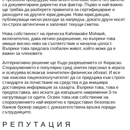
са документирани директно във фактор. Първо и най-важно
ще трябва да разберете правилата за сертифициране и
разходите на другите юрисдикции. Нови юрисдикции,
публикуващи ниски разходи за напредък, докато други носят
по-строги автентични и започват текущи сметки.
Нова собственост на прическа Kahnawake Mohawk,
включително, дава евтино разрешение, но въпреки това
имаше високо ниво на съответствие и начална цялост.
Въпреки това предлага глобален живот, който може да е
важен за членовете.
Алтернативно решение ще бъде разрешението от Кюрасао.
Споразумението е популярно сред опитен персонал в играта
и осигурява всякакъв значителен физически обхват. И все
пак изисква лицензополучателят да се придържа към строги
стандарти за почистване на средства и да инициира
достоверна информация за хазарта. Въпреки това, това е
предпоставка, ако искате да извършите навременни 3-ти
натрупващи се одити. Освен това нов собственик на
споразумението най-вероятно е предоставил безопасен
банков брокер заедно с доказателствена връзка поради
сътрудниците.
РЕПУТАЦИЯ