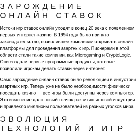
ЗАРОЖДЕНИЕ
ОНЛАЙН СТАВОК
Истоки игр ставок онлайн уходят в конец 20 века с появлением
первых интернет-казино. В 1994 году было принято
законодательство, позволившее компаниям открывать онлайн
платформы для проведения азартных игр. Пионерами в этой
области стали такие компании, как Microgaming и CryptoLogic.
Они создали первые программные продукты, которые
позволили игрокам делать ставки через интернет.
Само зарождение онлайн ставок было революцией в индустрии
азартных игр. Теперь уже не было необходимости физически
посещать казино — все игры были доступны через компьютер.
Это изменение дало новый толчок развитию игровой индустрии
и привлекло миллионы пользователей из разных уголков мира.
ЭВОЛЮЦИЯ
ТЕХНОЛОГИЙ И ИГР