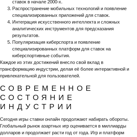
ставок в начале 2000-х.
Распространение мобильных технологий и появление
специализированных приложений для ставок.
Интеграция искусственного интеллекта и сложных
аналитических инструментов для предсказания
результатов.
Популяризация киберспорта и появление
специализированных платформ для ставок на
киберспортивные события.
Каждое из этих достижений внесло свой вклад в
трансформацию индустрии, делая её более интерактивной и
привлекательной для пользователей.
СОВРЕМЕННОЕ
СОСТОЯНИЕ
ИНДУСТРИИ
Сегодня игры ставки онлайн продолжают набирать обороты.
Глобальный рынок азартных игр оценивается в миллиарды
долларов и продолжает расти год от года. Игр и платформ