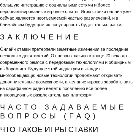
большую интеграцию с социальными сетями и более
персонализированные игровые опыты. Игры ставки онлайн уже
сейчас являются неотъемлемой частью развлечений, и в
ближайшем будущем их популярность будет только расти.
ЗАКЛЮЧЕНИЕ
Онлайн ставки претерпели заметные изменения за последние
несколько десятилетий. От первых казино в конце 20 века до
современного ремяса с передовыми технологиями и обширным
выбором игр. Будущее этой индустрии выглядит
многообещающе: новые технологии продолжают открывать
дополнительные возможности, а желание игроков зарабатывать
на сарафанном радио ведёт к появлению всё более
инновационных развлекательных платформ.
ЧАСТО ЗАДАВАЕМЫЕ
ВОПРОСЫ (FAQ)
ЧТО ТАКОЕ ИГРЫ СТАВКИ