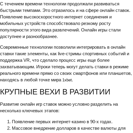
С течением времени технологии продолжали развиваться
быстрыми темпами. Это отразилось и на сфере онлайн ставок.
Появление высокоскоростного интернет соединения и
мобильных устройств способствовало резкому росту
популярности этого вида развлечений. Онлайн игры стали
доступнее и разнообразнее.
Современные технологии позволили интегрировать в онлайн
ставки такие элементы, как live-стримы спортивных событий и
поддержка VR, что сделало процесс игры еще более
захватывающим. Игроки теперь могут делать ставки в режиме
реального времени прямо со своих смартфонов или планшетов,
находясь в любой точке мира
.
1xbet
КРУПНЫЕ ВЕХИ В РАЗВИТИИ
Развитие онлайн игр ставок можно условно разделить на
несколько ключевых этапов:
Появление первых интернет-казино в 90-х годах.
Массовое внедрение долларов в качестве валюты для