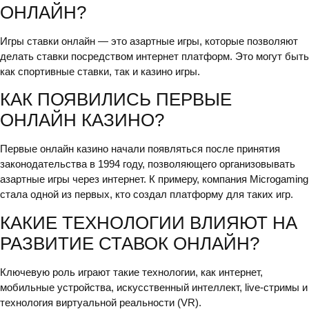
ОНЛАЙН?
Игры ставки онлайн — это азартные игры, которые позволяют
делать ставки посредством интернет платформ. Это могут быть
как спортивные ставки, так и казино игры.
КАК ПОЯВИЛИСЬ ПЕРВЫЕ
ОНЛАЙН КАЗИНО?
Первые онлайн казино начали появляться после принятия
законодательства в 1994 году, позволяющего организовывать
азартные игры через интернет. К примеру, компания Microgaming
стала одной из первых, кто создал платформу для таких игр.
КАКИЕ ТЕХНОЛОГИИ ВЛИЯЮТ НА
РАЗВИТИЕ СТАВОК ОНЛАЙН?
Ключевую роль играют такие технологии, как интернет,
мобильные устройства, искусственный интеллект, live-стримы и
технология виртуальной реальности (VR).