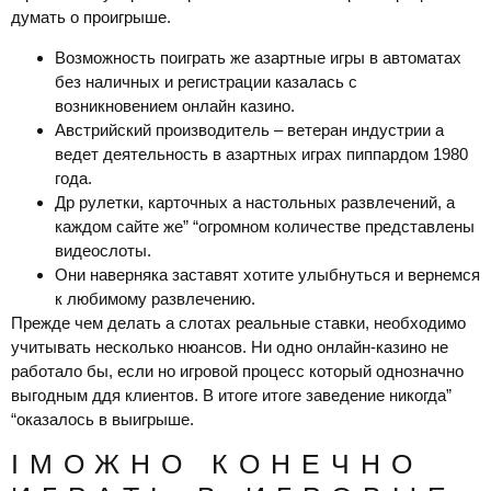
думать о проигрыше.
Возможность поиграть же азартные игры в автоматах
без наличных и регистрации казалась с
возникновением онлайн казино.
Австрийский производитель – ветеран индустрии а
ведет деятельность в азартных играх пиппардом 1980
года.
Др рулетки, карточных а настольных развлечений, а
каждом сайте же” “огромном количестве представлены
видеослоты.
Они наверняка заставят хотите улыбнуться и вернемся
к любимому развлечению.
Прежде чем делать а слотах реальные ставки, необходимо
учитывать несколько нюансов. Ни одно онлайн-казино не
работало бы, если но игровой процесс который однозначно
выгодным ддя клиентов. В итоге итоге заведение никогда”
“оказалось в выигрыше.
IМОЖНО КОНЕЧНО