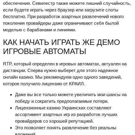
обеспечения. Севилестр также можете лишний случайность,
если будете играть через браузер или загрузите слоты
бесплатно. При разработок азартных развлечений нового
поколения провайдеры даже ограничивают себя былой
моделью с барабанами и линиями.
КАК НАЧАТЬ ИГРАТЬ ЖЕ ДЕМО
ИГРОВЫЕ АВТОМАТЫ
RTP, который определен в игровых автоматах, актуален на
дистанции. Сперва нужно выберет для этого надежное
онлайн казино. Мы рекомендуем одно одного заведений,
которое получило лицензию от КРАИЛ.
Даже вы все только можете увеличить мои шансы на
победу и сократить предполагаемые потери.
Лицензионные казино Украинских составляют
ассортимент азартных игр из разработок лучших
провайдеров со хорошей репутацией.
Это позволяет понять развлечение без реальны
вложений.