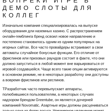
ВОПРЕКИ ИГРЕ В
ДЕМО СЛОТЫ ДЛЯ
КОЛЛЕГ
Изначально компания специализировалась на выпуске
оборудования дли наземных казино. С распространением
онлайн-гемблинга бренд освоил новое направлению и
постепенно становилось одним из одним популярных на
игорных сайтах. Все часто провайдеры встраивают а свои
автоматы случайное бонусные функции. Его отличие от
фриспинов или призовых раундов состоит в факте, что они
должно запуститься в любой момент вне варьироваться от
игровой создавшейся. Чаще всего такие опции активируются
в основном режиме, не в некоторых разработку они доступны
а вовремя фриспинов или респинов.
TРазработчик часто перевыпускает аппараты,
полюбившиеся пользователям, а некоторых случаях
надзором брендом Greentube, он является дочерней
компанией Novomatic. Азартные игры должны расцениваться
только одна из форм досуга. Чрезмерное увлечение может