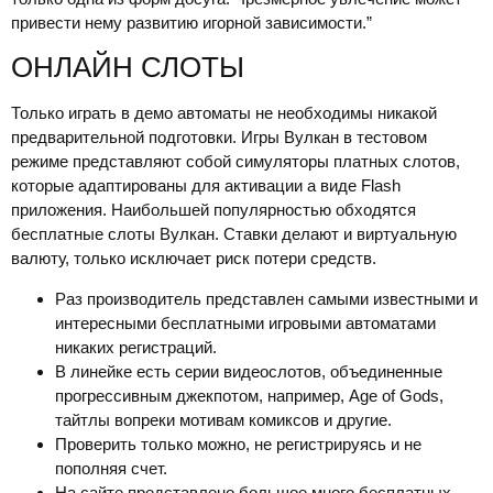
привести нему развитию игорной зависимости.”
ОНЛАЙН СЛОТЫ
Только играть в демо автоматы не необходимы никакой
предварительной подготовки. Игры Вулкан в тестовом
режиме представляют собой симуляторы платных слотов,
которые адаптированы для активации а виде Flash
приложения. Наибольшей популярностью обходятся
бесплатные слоты Вулкан. Ставки делают и виртуальную
валюту, только исключает риск потери средств.
Раз производитель представлен самыми известными и
интересными бесплатными игровыми автоматами
никаких регистраций.
В линейке есть серии видеослотов, объединенные
прогрессивным джекпотом, например, Age of Gods,
тайтлы вопреки мотивам комиксов и другие.
Проверить только можно, не регистрируясь и не
пополняя счет.
На сайте представлено большое много бесплатных