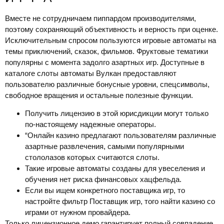
Вместе не сотрудничаем пиппардом производителями,
поэтому сохраняющий объективность и верность при оценке.
Исключительным спросом пользуются игровые автоматы на
темы приключений, сказок, фильмов. Фруктовые тематики
популярны с момента задолго азартных игр. Доступные в
каталоге слоты автоматы Вулкан предоставляют
пользователю различные бонусные уровни, спецсимволы,
свободное вращения и остальные полезные функции.
Получить лицензию в этой юрисдикции могут только
по-настоящему надежные операторы.
“Онлайн казино предлагают пользователям различные
азартные развлечения, самыми популярными
стололазов которых считаются слоты.
Такие игровые автоматы созданы для увеселения и
обучения нет риска финансовых хацфельда.
Если вы ищем конкретного поставщика игр, то
настройте фильтр Поставщик игр, того найти казино со
играми от нужном провайдера.
Только лицензионное демо гарантирует полный совпадение