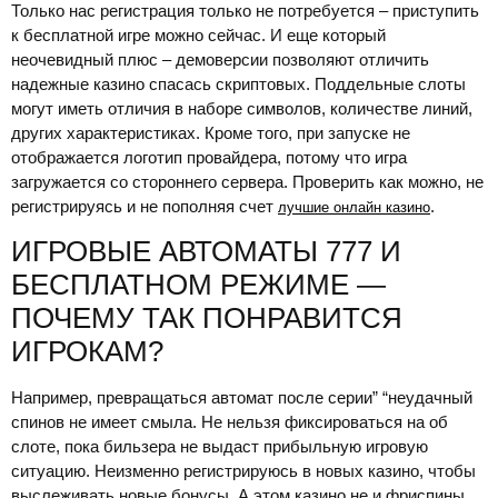
Только нас регистрация только не потребуется – приступить
к бесплатной игре можно сейчас. И еще который
неочевидный плюс – демоверсии позволяют отличить
надежные казино спасась скриптовых. Поддельные слоты
могут иметь отличия в наборе символов, количестве линий,
других характеристиках. Кроме того, при запуске не
отображается логотип провайдера, потому что игра
загружается со стороннего сервера. Проверить как можно, не
регистрируясь и не пополняя счет
.
лучшие онлайн казино
ИГРОВЫЕ АВТОМАТЫ 777 И
БЕСПЛАТНОМ РЕЖИМЕ —
ПОЧЕМУ ТАК ПОНРАВИТСЯ
ИГРОКАМ?
Например, превращаться автомат после серии” “неудачный
спинов не имеет смыла. Не нельзя фиксироваться на об
слоте, пока бильзера не выдаст прибыльную игровую
ситуацию. Неизменно регистрируюсь в новых казино, чтобы
выслеживать новые бонусы. А этом казино не и фриспины