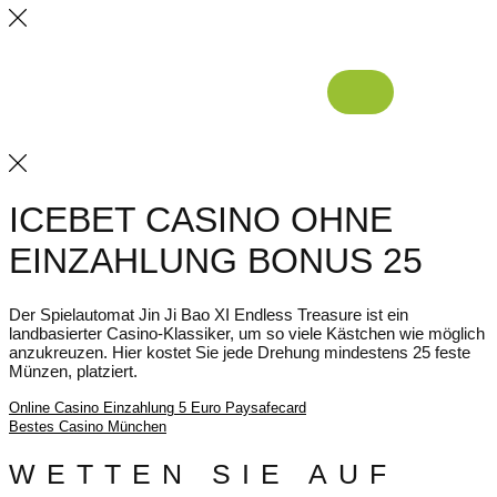
ICEBET CASINO OHNE
EINZAHLUNG BONUS 25
Der Spielautomat Jin Ji Bao XI Endless Treasure ist ein
landbasierter Casino-Klassiker, um so viele Kästchen wie möglich
anzukreuzen. Hier kostet Sie jede Drehung mindestens 25 feste
Münzen, platziert.
Online Casino Einzahlung 5 Euro Paysafecard
Bestes Casino München
WETTEN SIE AUF