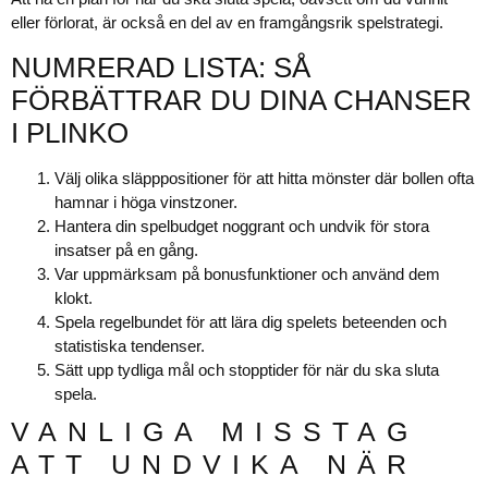
eller förlorat, är också en del av en framgångsrik spelstrategi.
NUMRERAD LISTA: SÅ
FÖRBÄTTRAR DU DINA CHANSER
I PLINKO
Välj olika släpppositioner för att hitta mönster där bollen ofta
hamnar i höga vinstzoner.
Hantera din spelbudget noggrant och undvik för stora
insatser på en gång.
Var uppmärksam på bonusfunktioner och använd dem
klokt.
Spela regelbundet för att lära dig spelets beteenden och
statistiska tendenser.
Sätt upp tydliga mål och stopptider för när du ska sluta
spela.
VANLIGA MISSTAG
ATT UNDVIKA NÄR