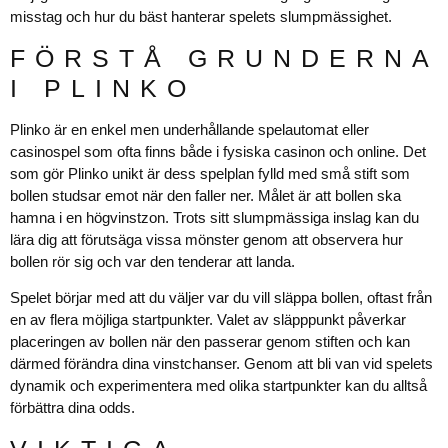
misstag och hur du bäst hanterar spelets slumpmässighet.
FÖRSTÅ GRUNDERNA
I PLINKO
Plinko är en enkel men underhållande spelautomat eller
casinospel som ofta finns både i fysiska casinon och online. Det
som gör Plinko unikt är dess spelplan fylld med små stift som
bollen studsar emot när den faller ner. Målet är att bollen ska
hamna i en högvinstzon. Trots sitt slumpmässiga inslag kan du
lära dig att förutsäga vissa mönster genom att observera hur
bollen rör sig och var den tenderar att landa.
Spelet börjar med att du väljer var du vill släppa bollen, oftast från
en av flera möjliga startpunkter. Valet av släpppunkt påverkar
placeringen av bollen när den passerar genom stiften och kan
därmed förändra dina vinstchanser. Genom att bli van vid spelets
dynamik och experimentera med olika startpunkter kan du alltså
förbättra dina odds.