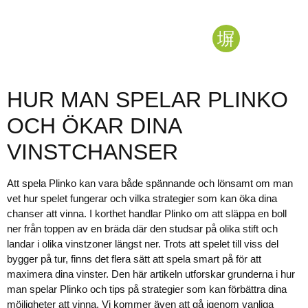
HUR MAN SPELAR PLINKO
OCH ÖKAR DINA
VINSTCHANSER
Att spela Plinko kan vara både spännande och lönsamt om man
vet hur spelet fungerar och vilka strategier som kan öka dina
chanser att vinna. I korthet handlar Plinko om att släppa en boll
ner från toppen av en bräda där den studsar på olika stift och
landar i olika vinstzoner längst ner. Trots att spelet till viss del
bygger på tur, finns det flera sätt att spela smart på för att
maximera dina vinster. Den här artikeln utforskar grunderna i hur
man spelar Plinko och tips på strategier som kan förbättra dina
möjligheter att vinna. Vi kommer även att gå igenom vanliga